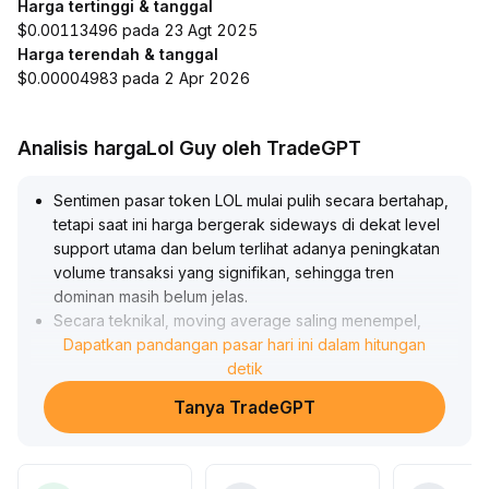
Harga tertinggi & tanggal
$0.00113496 pada 23 Agt 2025
Harga terendah & tanggal
$0.00004983 pada 2 Apr 2026
Analisis hargaLol Guy oleh TradeGPT
Sentimen pasar token LOL mulai pulih secara bertahap,
tetapi saat ini harga bergerak sideways di dekat level
support utama dan belum terlihat adanya peningkatan
volume transaksi yang signifikan, sehingga tren
dominan masih belum jelas
.
Secara teknikal, moving average saling menempel,
perlu memperhatikan sinyal breakout dengan volume
Dapatkan pandangan pasar hari ini dalam hitungan
.
Disarankan untuk memperhatikan support dan
detik
resistance di kisaran 0
.
Tanya TradeGPT
84—0
.
96 dalam jangka pendek, jika terjadi breakout sekaligus
peningkatan volume dapat dipertimbangkan posisi long
jangka pendek, namun jika support ditembus harus