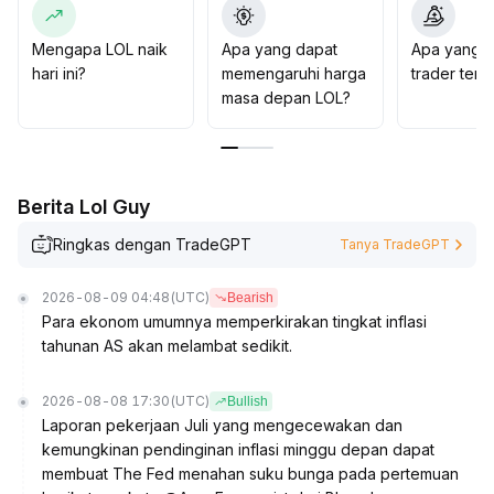
ketat melakukan cut loss
.
Pada tahap saat ini, disarankan tetap berhati-hati,
Mengapa LOL naik
Apa yang dapat
Apa yang d
gunakan posisi ringan untuk coba-coba, dan waspada
hari ini?
memengaruhi harga
trader ten
terhadap risiko pullback akibat breakout palsu
.
masa depan LOL?
Berita Lol Guy
Ringkas dengan TradeGPT
Tanya TradeGPT
2026-08-09 04:48
(UTC)
Bearish
Para ekonom umumnya memperkirakan tingkat inflasi
tahunan AS akan melambat sedikit.
2026-08-08 17:30
(UTC)
Bullish
Laporan pekerjaan Juli yang mengecewakan dan
kemungkinan pendinginan inflasi minggu depan dapat
membuat The Fed menahan suku bunga pada pertemuan