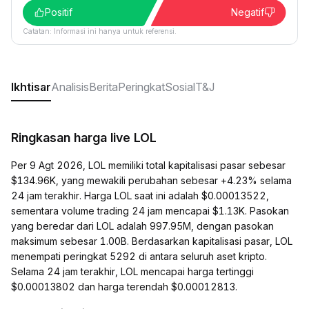
Positif
Negatif
Catatan: Informasi ini hanya untuk referensi.
Ikhtisar
Analisis
Berita
Peringkat
Sosial
T&J
Ringkasan harga live LOL
Per 9 Agt 2026, LOL memiliki total kapitalisasi pasar sebesar
$134.96K, yang mewakili perubahan sebesar +4.23% selama
24 jam terakhir. Harga LOL saat ini adalah $0.00013522,
sementara volume trading 24 jam mencapai $1.13K. Pasokan
yang beredar dari LOL adalah 997.95M, dengan pasokan
maksimum sebesar 1.00B. Berdasarkan kapitalisasi pasar, LOL
menempati peringkat 5292 di antara seluruh aset kripto.
Selama 24 jam terakhir, LOL mencapai harga tertinggi
$0.00013802 dan harga terendah $0.00012813.