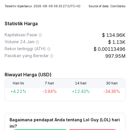
Terakhir diperbarui: 2026-08-09 09:33:27
(UTC+0)
Source of data: CoinGecko
Statistik Harga
Kapitalisasi Pasar
134.96K
Volume 24 Jam
1.13K
Rekor tertinggi (ATH)
0.00113496
Pasokan yang Beredar
997.95M
Riwayat Harga (USD)
Hari Ini
7 hari
14 hari
30 hari
+4.22%
-3.94%
+12.43%
-34.36%
Bagaimana pendapat Anda tentang Lol Guy (LOL) hari
ini?