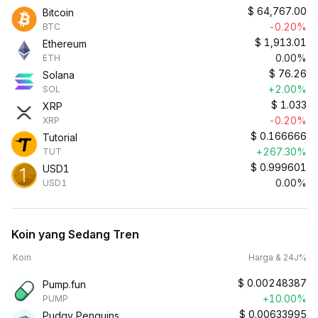
$
64,767.00
Bitcoin
-0.20%
BTC
$
1,913.01
Ethereum
0.00%
ETH
$
76.26
Solana
+2.00%
SOL
$
1.033
XRP
-0.20%
XRP
$
0.166666
Tutorial
+267.30%
TUT
$
0.999601
USD1
0.00%
USD1
Koin yang Sedang Tren
Koin
Harga & 24J%
$
0.00248387
Pump.fun
+10.00%
PUMP
$
0.00633995
Pudgy Penguins