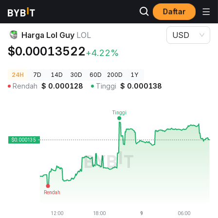
Daftar
Harga Kripto
Harga Lol Guy LOL
Harga Lol Guy
LOL
USD
$0.00013522
+4.22%
24H
7D
14D
30D
60D
200D
1Y
Rendah
$
0.000128
Tinggi
$
0.000138