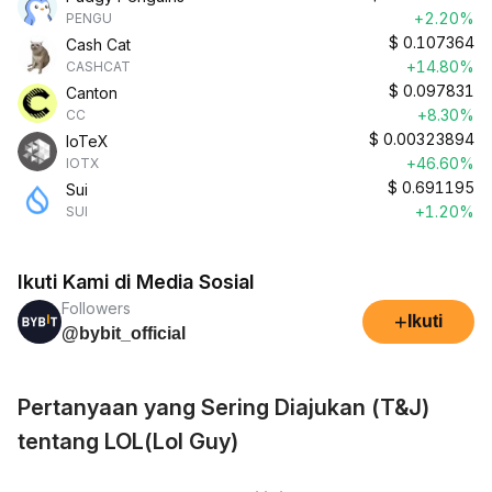
+2.20%
PENGU
$
0.107364
Cash Cat
+14.80%
CASHCAT
$
0.097831
Canton
+8.30%
CC
$
0.00323894
IoTeX
+46.60%
IOTX
$
0.691195
Sui
+1.20%
SUI
Ikuti Kami di Media Sosial
Followers
+
Ikuti
@bybit_official
Pertanyaan yang Sering Diajukan (T&J)
tentang LOL(Lol Guy)