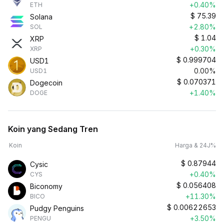
+0.40%
ETH
$
75.39
Solana
+2.80%
SOL
$
1.04
XRP
+0.30%
XRP
$
0.999704
USD1
0.00%
USD1
$
0.070371
Dogecoin
+1.40%
DOGE
Koin yang Sedang Tren
Koin
Harga & 24J%
$
0.87944
Cysic
+0.40%
CYS
$
0.056408
Biconomy
+11.30%
BICO
$
0.00622653
Pudgy Penguins
+3.50%
PENGU