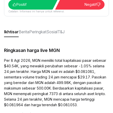
Positif
Negatif
Catatan: Informasi ini hanya untuk referensi.
Ikhtisar
Berita
Peringkat
Sosial
T&J
Ringkasan harga live MGN
Per 8 Agt 2026, MGN memiliki total kapitalisasi pasar sebesar
$40.54K, yang mewakili perubahan sebesar -1.05% selama
24 jam terakhir. Harga MGN saat ini adalah $0.081081,
sementara volume trading 24 jam mencapai $29.17. Pasokan
yang beredar dari MGN adalah 499.98K, dengan pasokan
maksimum sebesar 500.00K. Berdasarkan kapitalisasi pasar,
MGN menempati peringkat 7373 di antara seluruh aset kripto.
Selama 24 jam terakhir, MGN mencapai harga tertinggi
$0.081964 dan harga terendah $0.081053.