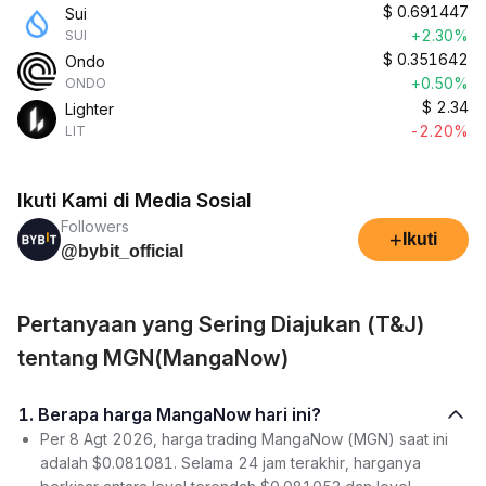
$
0.691447
Sui
+2.30%
SUI
$
0.351642
Ondo
+0.50%
ONDO
$
2.34
Lighter
-2.20%
LIT
Ikuti Kami di Media Sosial
Followers
+
Ikuti
@bybit_official
Pertanyaan yang Sering Diajukan (T&J)
tentang MGN(MangaNow)
1. Berapa harga MangaNow hari ini?
Per 8 Agt 2026, harga trading MangaNow (MGN) saat ini
adalah $0.081081. Selama 24 jam terakhir, harganya