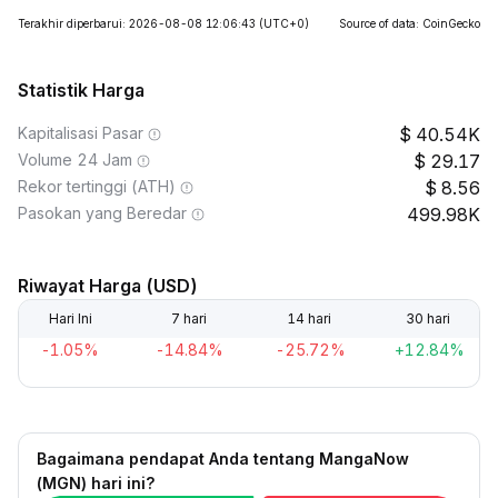
Terakhir diperbarui: 2026-08-08 12:06:43
(UTC+0)
Source of data: CoinGecko
Statistik Harga
Kapitalisasi Pasar
40.54K
Volume 24 Jam
29.17
Rekor tertinggi (ATH)
8.56
Pasokan yang Beredar
499.98K
Riwayat Harga (USD)
Hari Ini
7 hari
14 hari
30 hari
-1.05%
-14.84%
-25.72%
+12.84%
Bagaimana pendapat Anda tentang MangaNow
(MGN) hari ini?