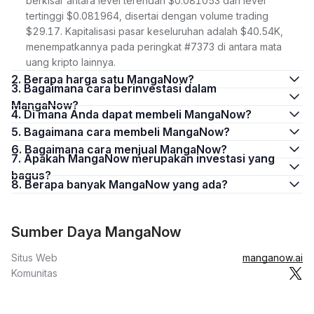
berkisar antara level terendah $0.081053 dan level
tertinggi $0.081964, disertai dengan volume trading
$29.17. Kapitalisasi pasar keseluruhan adalah $40.54K,
menempatkannya pada peringkat #7373 di antara mata
uang kripto lainnya.
2. Berapa harga satu MangaNow?
3. Bagaimana cara berinvestasi dalam
MangaNow?
4. Di mana Anda dapat membeli MangaNow?
5. Bagaimana cara membeli MangaNow?
6. Bagaimana cara menjual MangaNow?
7. Apakah MangaNow merupakan investasi yang
bagus?
8. Berapa banyak MangaNow yang ada?
Sumber Daya MangaNow
Situs Web
manganow.ai
Komunitas