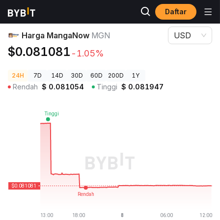
Daftar
Harga Kripto
Harga MangaNow MGN
Harga MangaNow
MGN
USD
$0.081081
-1.05%
24H
7D
14D
30D
60D
200D
1Y
Rendah
$
0.081054
Tinggi
$
0.081947