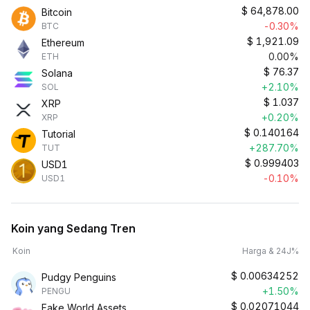
$
64,878.00
Bitcoin
-0.30%
BTC
$
1,921.09
Ethereum
0.00%
ETH
$
76.37
Solana
+2.10%
SOL
$
1.037
XRP
+0.20%
XRP
$
0.140164
Tutorial
+287.70%
TUT
$
0.999403
USD1
-0.10%
USD1
Koin yang Sedang Tren
Koin
Harga & 24J%
$
0.00634252
Pudgy Penguins
+1.50%
PENGU
$
0.02071044
Fake World Assets