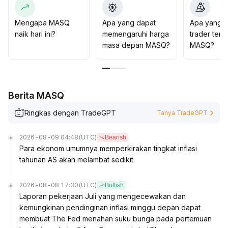
bertahap lebih disarankan; dukungan kunci mengacu
pada area harga terendah sebelumnya, dan jika tidak
Mengapa MASQ
Apa yang dapat
Apa yang d
dikonfirmasi oleh volume, risiko mengejar kenaikan
naik hari ini?
memengaruhi harga
trader tent
cukup tinggi
.
masa depan MASQ?
MASQ?
Berita MASQ
Ringkas dengan TradeGPT
Tanya TradeGPT
2026-08-09 04:48
(UTC)
Bearish
Para ekonom umumnya memperkirakan tingkat inflasi
tahunan AS akan melambat sedikit.
2026-08-08 17:30
(UTC)
Bullish
Laporan pekerjaan Juli yang mengecewakan dan
kemungkinan pendinginan inflasi minggu depan dapat
membuat The Fed menahan suku bunga pada pertemuan