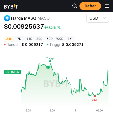
Daftar
Harga Kripto
Harga MASQ MASQ
Harga MASQ
MASQ
USD
$0.00925637
+0.38%
24H
7D
14D
30D
60D
200D
1Y
Rendah
$
0.009217
Tinggi
$
0.009271