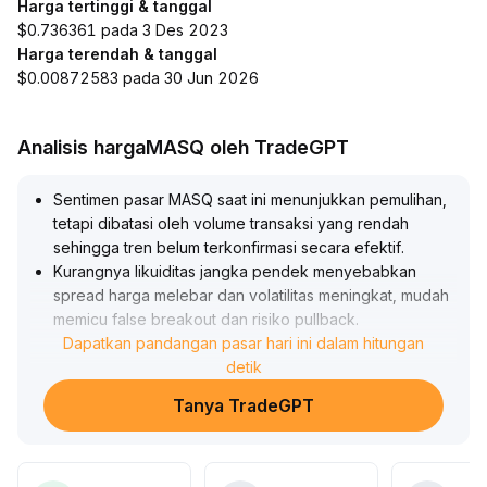
Harga tertinggi & tanggal
$0.736361 pada 3 Des 2023
Harga terendah & tanggal
$0.00872583 pada 30 Jun 2026
Analisis hargaMASQ oleh TradeGPT
Sentimen pasar MASQ saat ini menunjukkan pemulihan,
tetapi dibatasi oleh volume transaksi yang rendah
sehingga tren belum terkonfirmasi secara efektif
.
Kurangnya likuiditas jangka pendek menyebabkan
spread harga melebar dan volatilitas meningkat, mudah
memicu false breakout dan risiko pullback
.
Disarankan investor untuk memantau volume transaksi
Dapatkan pandangan pasar hari ini dalam hitungan
dan indikator kedalaman pasar secara ketat, berhati-
detik
hati dalam mengatur strategi jangka pendek,
Tanya TradeGPT
menghindari risiko akibat kekeringan likuiditas, serta
memperhatikan peluang perbaikan likuiditas struktural
akibat ekspansi makro
.
Kontrol posisi jangka pendek dan masuk-keluar