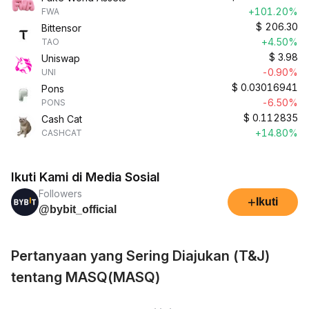
+101.20%
FWA
$
206.30
Bittensor
+4.50%
TAO
$
3.98
Uniswap
-0.90%
UNI
$
0.03016941
Pons
-6.50%
PONS
$
0.112835
Cash Cat
+14.80%
CASHCAT
Ikuti Kami di Media Sosial
Followers
+
Ikuti
@bybit_official
Pertanyaan yang Sering Diajukan (T&J)
tentang MASQ(MASQ)