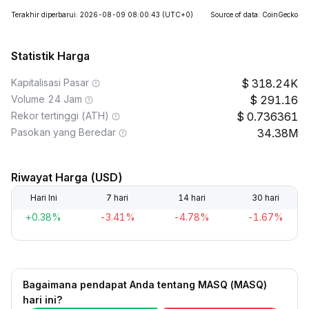
Terakhir diperbarui: 2026-08-09 08:00:43
(UTC+0)
Source of data: CoinGecko
Statistik Harga
Kapitalisasi Pasar
318.24K
Volume 24 Jam
291.16
Rekor tertinggi (ATH)
0.736361
Pasokan yang Beredar
34.38M
Riwayat Harga (USD)
Hari Ini
7 hari
14 hari
30 hari
+0.38%
-3.41%
-4.78%
-1.67%
Bagaimana pendapat Anda tentang MASQ (MASQ)
hari ini?