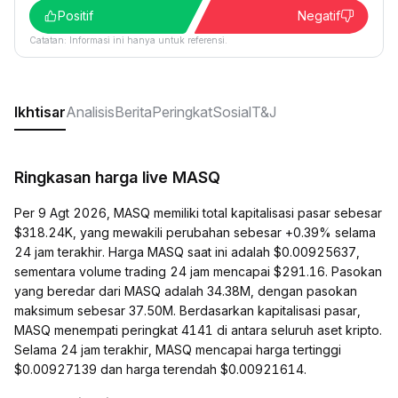
Positif
Negatif
Catatan: Informasi ini hanya untuk referensi.
Ikhtisar
Analisis
Berita
Peringkat
Sosial
T&J
Ringkasan harga live MASQ
Per 9 Agt 2026, MASQ memiliki total kapitalisasi pasar sebesar
$318.24K, yang mewakili perubahan sebesar +0.39% selama
24 jam terakhir. Harga MASQ saat ini adalah $0.00925637,
sementara volume trading 24 jam mencapai $291.16. Pasokan
yang beredar dari MASQ adalah 34.38M, dengan pasokan
maksimum sebesar 37.50M. Berdasarkan kapitalisasi pasar,
MASQ menempati peringkat 4141 di antara seluruh aset kripto.
Selama 24 jam terakhir, MASQ mencapai harga tertinggi
$0.00927139 dan harga terendah $0.00921614.