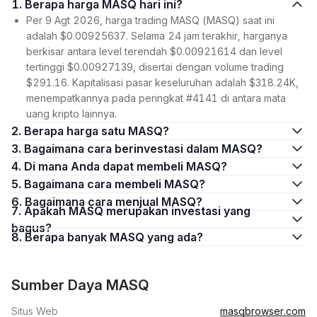
1. Berapa harga MASQ hari ini?
Per 9 Agt 2026, harga trading MASQ (MASQ) saat ini
adalah $0.00925637. Selama 24 jam terakhir, harganya
berkisar antara level terendah $0.00921614 dan level
tertinggi $0.00927139, disertai dengan volume trading
$291.16. Kapitalisasi pasar keseluruhan adalah $318.24K,
menempatkannya pada peringkat #4141 di antara mata
uang kripto lainnya.
2. Berapa harga satu MASQ?
3. Bagaimana cara berinvestasi dalam MASQ?
4. Di mana Anda dapat membeli MASQ?
5. Bagaimana cara membeli MASQ?
6. Bagaimana cara menjual MASQ?
7. Apakah MASQ merupakan investasi yang
bagus?
8. Berapa banyak MASQ yang ada?
Sumber Daya MASQ
Situs Web
masqbrowser.com