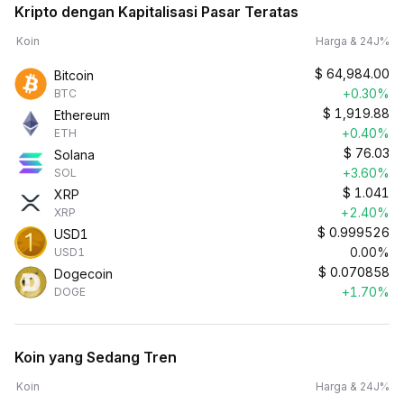
Kripto dengan Kapitalisasi Pasar Teratas
Koin
Harga & 24J%
$
64,984.00
Bitcoin
+0.30%
BTC
$
1,919.88
Ethereum
+0.40%
ETH
$
76.03
Solana
+3.60%
SOL
$
1.041
XRP
+2.40%
XRP
$
0.999526
USD1
0.00%
USD1
$
0.070858
Dogecoin
+1.70%
DOGE
Koin yang Sedang Tren
Koin
Harga & 24J%