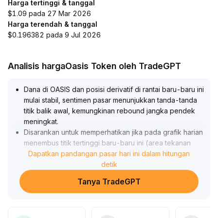
Harga tertinggi & tanggal
$1.09 pada 27 Mar 2026
Harga terendah & tanggal
$0.196382 pada 9 Jul 2026
Analisis hargaOasis Token oleh TradeGPT
Dana di OASIS dan posisi derivatif di rantai baru-baru ini
mulai stabil, sentimen pasar menunjukkan tanda-tanda
titik balik awal, kemungkinan rebound jangka pendek
meningkat
.
Disarankan untuk memperhatikan jika pada grafik harian
menembus titik tertinggi baru-baru ini (area tekanan
tertinggi historis) dengan volume besar, ini dapat
Dapatkan pandangan pasar hari ini dalam hitungan
dianggap sebagai titik beli, dengan target menuju area
detik
tekanan dari posisi tinggi sebelumnya; jika harga turun
Tanya TradeGPT
menembus dukungan kunci (seperti area dengan
volume transaksi padat baru-baru ini), sebaiknya
segera melakukan stop loss
.
Harap waspada terhadap perubahan sentimen dan