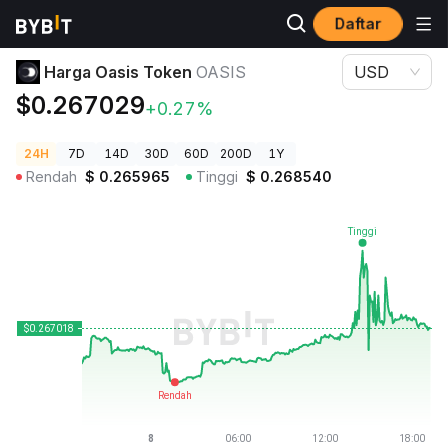
Daftar
Harga Kripto
Harga Oasis Token OASIS
Harga Oasis Token
OASIS
USD
$0.267029
+0.27%
24H
7D
14D
30D
60D
200D
1Y
Rendah
$
0.265965
Tinggi
$
0.268540