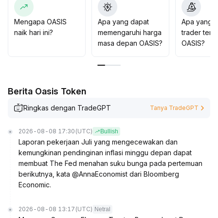
potensi kabar negatif yang tiba-tiba, terus pantau aliran
dana dan volume transaksi, hanya jika volume mengalir
Mengapa OASIS
Apa yang dapat
Apa yang d
efektif bisa dipertimbangkan untuk menambah posisi
naik hari ini?
memengaruhi harga
trader tent
jangka menengah
.
masa depan OASIS?
OASIS?
Berita Oasis Token
Ringkas dengan TradeGPT
Tanya TradeGPT
2026-08-08 17:30
(UTC)
Bullish
Laporan pekerjaan Juli yang mengecewakan dan
kemungkinan pendinginan inflasi minggu depan dapat
membuat The Fed menahan suku bunga pada pertemuan
berikutnya, kata @AnnaEconomist dari Bloomberg
Economic.
2026-08-08 13:17
(UTC)
Netral