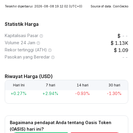
Terakhir diperbarui: 2026-08-08 19:12:02
(UTC+0)
Source of data: CoinGecko
Statistik Harga
Kapitalisasi Pasar
--
Volume 24 Jam
1.13K
Rekor tertinggi (ATH)
1.09
Pasokan yang Beredar
--
Riwayat Harga (USD)
Hari Ini
7 hari
14 hari
30 hari
+0.27%
+2.94%
-0.93%
-1.30%
Bagaimana pendapat Anda tentang Oasis Token
(OASIS) hari ini?