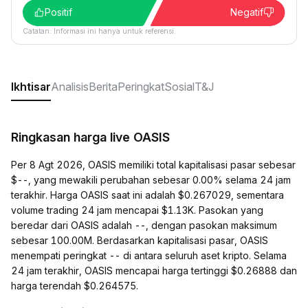
Positif
Negatif
Catatan: Informasi ini hanya untuk referensi.
Ikhtisar
Analisis
Berita
Peringkat
Sosial
T&J
Ringkasan harga live OASIS
Per 8 Agt 2026, OASIS memiliki total kapitalisasi pasar sebesar
$--, yang mewakili perubahan sebesar 0.00% selama 24 jam
terakhir. Harga OASIS saat ini adalah $0.267029, sementara
volume trading 24 jam mencapai $1.13K. Pasokan yang
beredar dari OASIS adalah --, dengan pasokan maksimum
sebesar 100.00M. Berdasarkan kapitalisasi pasar, OASIS
menempati peringkat -- di antara seluruh aset kripto. Selama
24 jam terakhir, OASIS mencapai harga tertinggi $0.26888 dan
harga terendah $0.264575.