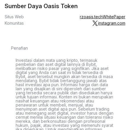
Sumber Daya Oasis Token
Situs Web
rzoasis.tech
WhitePaper
Komunitas
instagram.com
Penafian
Investasi dalam mata uang kripto, termasuk
pembelian dan aset digital lainnya di Bybit,
melibatkan risiko pasar yang signifikan. Jika aset
digital yang Anda cari saat ini tidak tersedia di
Bybit, aset tersebut mungkin akan tersedia di masa
mendatang. Bybit tidak bertanggung jawab atas
hasil investasi apa pun. Informasi harga dan data
lain yang disajikan di sini diperoleh dari sumber
yang tersedia secara publik dan disediakan hanya
untuk tujuan informasi. Konten ini bukan merupakan
nasihat keuangan atau rekomendasi atau
penawaran untuk membeli, menjual, atau
menyimpan aset digital apa pun. Sebelum trading
atau memegang aset digital, investor harus dengan
cermat menilai situasi keuangan dan toleransi risiko
mereka, dan berkonsultasi dengan profesional
hukum, pajak, atau investasi yang memenuhi syarat
jika diperlukan. Untuk mendapatkan informasi