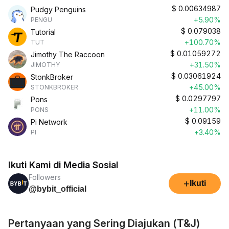
$
0.00634987
Pudgy Penguins
+5.90%
PENGU
$
0.079038
Tutorial
+100.70%
TUT
$
0.01059272
Jimothy The Raccoon
+31.50%
JIMOTHY
$
0.03061924
StonkBroker
+45.00%
STONKBROKER
$
0.0297797
Pons
+11.00%
PONS
$
0.09159
Pi Network
+3.40%
PI
Ikuti Kami di Media Sosial
Followers
+
Ikuti
@bybit_official
Pertanyaan yang Sering Diajukan (T&J)