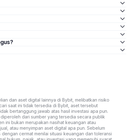
agus?
an dan aset digital lainnya di Bybit, melibatkan risiko
ari saat ini tidak tersedia di Bybit, aset tersebut
idak bertanggung jawab atas hasil investasi apa pun.
ni diperoleh dari sumber yang tersedia secara publik
ten ini bukan merupakan nasihat keuangan atau
al, atau menyimpan aset digital apa pun. Sebelum
s dengan cermat menilai situasi keuangan dan toleransi
nal hukum, pajak, atau investasi yang memenuhi syarat