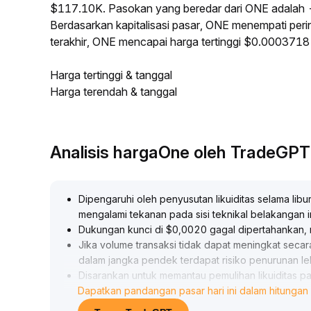
$117.10K. Pasokan yang beredar dari ONE adalah
Berdasarkan kapitalisasi pasar, ONE menempati perin
terakhir, ONE mencapai harga tertinggi $0.000371
Harga tertinggi & tanggal
Harga terendah & tanggal
Analisis hargaOne oleh TradeGPT
Dipengaruhi oleh penyusutan likuiditas selama lib
mengalami tekanan pada sisi teknikal belakangan i
Dukungan kunci di $0,0020 gagal dipertahankan, 
Jika volume transaksi tidak dapat meningkat secara
dalam jangka pendek terdapat risiko penurunan le
Disarankan untuk memantau pemulihan likuiditas pas
Dapatkan pandangan pasar hari ini dalam hitungan 
Jika risk appetite pulih, pertimbangkan akumulasi 
berjaga-jaga terhadap penurunan lanjutan
.