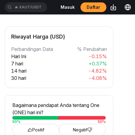
Daftar
Masuk
🔥
XAUT/USDT
Riwayat Harga (USD)
Perbandingan Data
% Perubahan
Hari Ini
-0.15%
7 hari
+0.37%
14 hari
-4.82%
30 hari
-4.08%
Bagaimana pendapat Anda tentang One
(ONE) hari ini?
50
%
50
%
Positif
Negatif