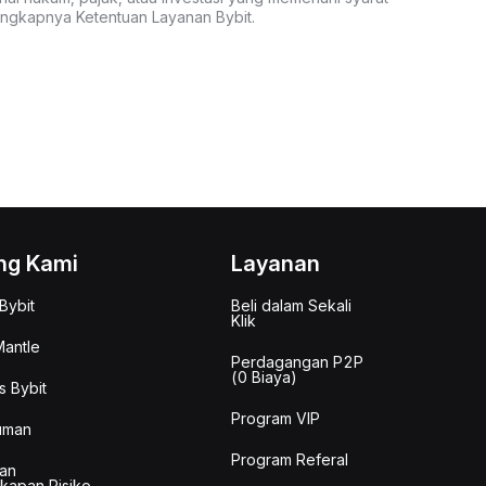
lengkapnya Ketentuan Layanan Bybit.
ng Kami
Layanan
Bybit
Beli dalam Sekali
Klik
antle
Perdagangan P2P
(0 Biaya)
s Bybit
Program VIP
uman
Program Referal
an
kapan Risiko