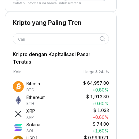
Catatan: Informasi ini hanya untuk referensi.
Kripto yang Paling Tren
Cari
Kripto dengan Kapitalisasi Pasar
Teratas
Koin
Harga & 24J%
$
64,957.00
Bitcoin
+0.80%
BTC
$
1,913.89
Ethereum
+0.60%
ETH
$
1.033
XRP
-0.60%
XRP
$
74.00
Solana
+1.60%
SOL
$
0.999921
USD1