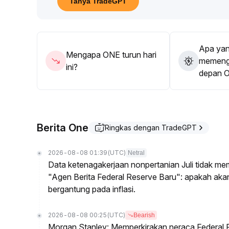
Tanya TradeGPT
Apa yan
Mengapa ONE turun hari
memenga
ini?
depan 
Berita One
Ringkas dengan TradeGPT
2026-08-08 01:39
(UTC)
Netral
Data ketenagakerjaan nonpertanian Juli tidak me
"Agen Berita Federal Reserve Baru": apakah ak
bergantung pada inflasi.
2026-08-08 00:25
(UTC)
Bearish
Morgan Stanley: Memperkirakan neraca Federal R