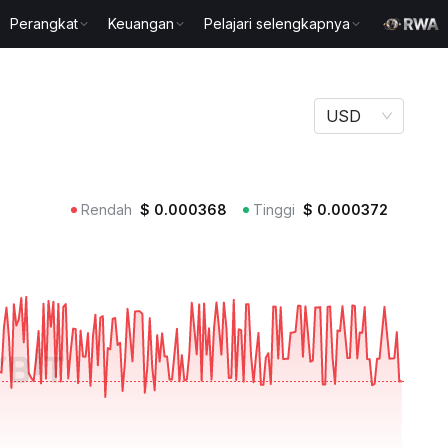
Perangkat
Keuangan
Pelajari selengkapnya
USD
Rendah
$
0.000368
Tinggi
$
0.000372