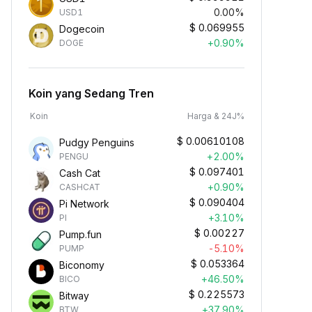
0.00%
USD1
$
0.069955
Dogecoin
+0.90%
DOGE
Koin yang Sedang Tren
Koin
Harga & 24J%
$
0.00610108
Pudgy Penguins
+2.00%
PENGU
$
0.097401
Cash Cat
+0.90%
CASHCAT
$
0.090404
Pi Network
+3.10%
PI
$
0.00227
Pump.fun
-5.10%
PUMP
$
0.053364
Biconomy
+46.50%
BICO
$
0.225573
Bitway
+37.90%
BTW