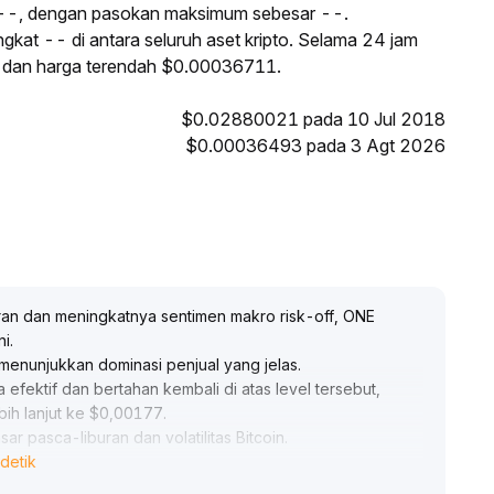
 --, dengan pasokan maksimum sebesar --.
gkat -- di antara seluruh aset kripto. Selama 24 jam
8 dan harga terendah $0.00036711.
$0.02880021 pada 10 Jul 2018
$0.00036493 pada 3 Agt 2026
uran dan meningkatnya sentimen makro risk-off, ONE
ni
.
menunjukkan dominasi penjual yang jelas
.
 efektif dan bertahan kembali di atas level tersebut,
bih lanjut ke $0,00177
.
ar pasca-liburan dan volatilitas Bitcoin
.
detik
posisi rendah; jika tidak, sebaiknya menunggu dan