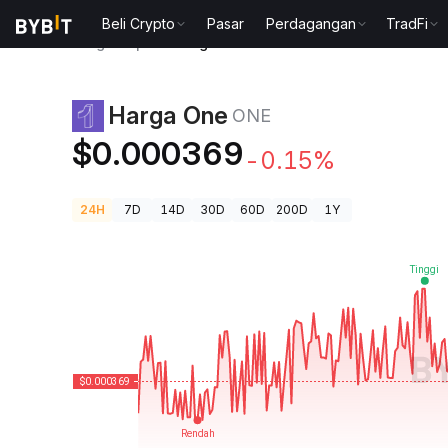
Beli Crypto
Pasar
Perdagangan
TradFi
Harga Kripto
Harga One ONE
Harga One
ONE
$0.000369
-0.15%
24H
7D
14D
30D
60D
200D
1Y