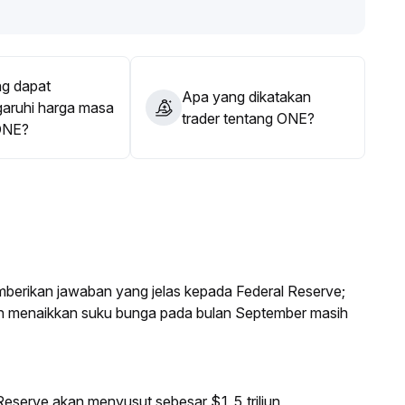
g dapat
Apa yang dikatakan
ruhi harga masa
trader tentang ONE?
ONE?
mberikan jawaban yang jelas kepada Federal Reserve;
an menaikkan suku bunga pada bulan September masih
eserve akan menyusut sebesar $1,5 triliun