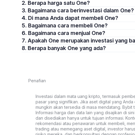
2. Berapa harga satu One?
3. Bagaimana cara berinvestasi dalam One?
4. Di mana Anda dapat membeli One?
5. Bagaimana cara membeli One?
6. Bagaimana cara menjual One?
7. Apakah One merupakan investasi yang b
8. Berapa banyak One yang ada?
Penafian
Investasi dalam mata uang kripto, termasuk pembeli
pasar yang signifikan. Jika aset digital yang Anda c
mungkin akan tersedia di masa mendatang. Bybit t
Informasi harga dan data lain yang disajikan di si
dan disediakan hanya untuk tujuan informasi. Kon
rekomendasi atau penawaran untuk membeli, menju
trading atau memegang aset digital, investor haru
risiko mereka, dan berkonsultasi dengan profesio