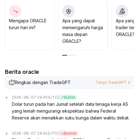
Disarankan tetap mengatur posisi ringan, tetapkan zona
risiko secara ketat, jika volume dan harga selanjutnya
gagal terus beresonansi, segera kontrol risiko
Mengapa ORACLE
Apa yang dapat
Apa yang d
penurunan untuk menghindari volatilitas jangka pendek
turun hari ini?
memengaruhi harga
trader tent
akibat fluktuasi emosi
.
masa depan
ORACLE?
ORACLE?
Berita oracle
Ringkas dengan TradeGPT
Tanya TradeGPT
2026-08-07 19:45
(UTC)
Bullish
Dolar turun pada hari Jumat setelah data tenaga kerja AS
yang lemah mengurangi ekspektasi bahwa Federal
Reserve akan menaikkan suku bunga dalam waktu dekat.
2026-08-07 19:42
(UTC)
Bearish