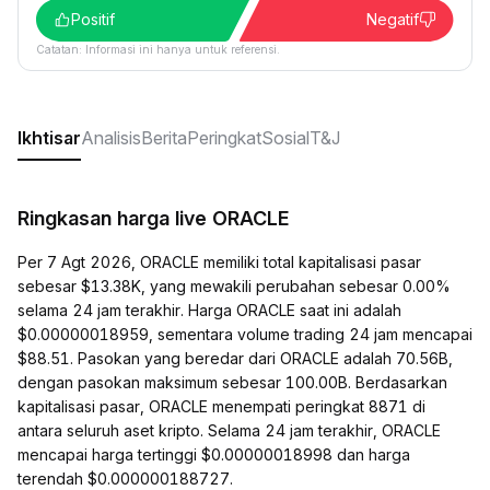
Positif
Negatif
Catatan: Informasi ini hanya untuk referensi.
Ikhtisar
Analisis
Berita
Peringkat
Sosial
T&J
Ringkasan harga live ORACLE
Per 7 Agt 2026, ORACLE memiliki total kapitalisasi pasar
sebesar $13.38K, yang mewakili perubahan sebesar 0.00%
selama 24 jam terakhir. Harga ORACLE saat ini adalah
$0.00000018959, sementara volume trading 24 jam mencapai
$88.51. Pasokan yang beredar dari ORACLE adalah 70.56B,
dengan pasokan maksimum sebesar 100.00B. Berdasarkan
kapitalisasi pasar, ORACLE menempati peringkat 8871 di
antara seluruh aset kripto. Selama 24 jam terakhir, ORACLE
mencapai harga tertinggi $0.00000018998 dan harga
terendah $0.000000188727.