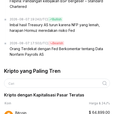
Filipina: Pandangan kebijakan BSP bergeser – Standard
Chartered
2026-08-07 19:24
(UTC)
Bullish
Imbal hasil Treasury AS turun karena NFP yang lemah,
harapan Hormuz meredakan risiko Fed
2026-08-07 17:50
(UTC)
Bearish
Orang Terdekat dengan Fed Berkomentar tentang Data
Nonfarm Payrolls AS
Kripto yang Paling Tren
Cari
Kripto dengan Kapitalisasi Pasar Teratas
Koin
Harga & 24J%
$
64,899.00
Bitcoin