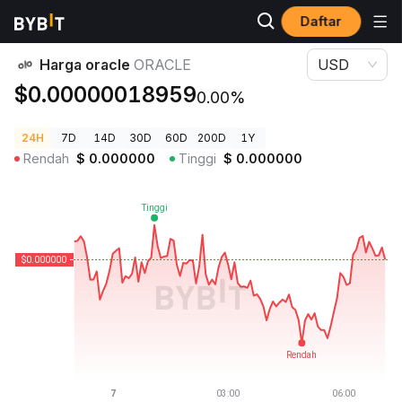
Daftar
Harga Kripto
Harga oracle ORACLE
Harga oracle
ORACLE
USD
$0.00000018959
0.00%
24H
7D
14D
30D
60D
200D
1Y
Rendah
$
0.000000
Tinggi
$
0.000000