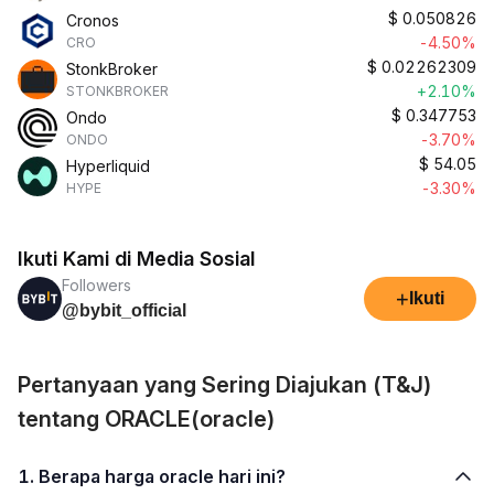
$
0.050826
Cronos
-4.50%
CRO
$
0.02262309
StonkBroker
+2.10%
STONKBROKER
$
0.347753
Ondo
-3.70%
ONDO
$
54.05
Hyperliquid
-3.30%
HYPE
Ikuti Kami di Media Sosial
Followers
+
Ikuti
@bybit_official
Pertanyaan yang Sering Diajukan (T&J)
tentang ORACLE(oracle)
1. Berapa harga oracle hari ini?