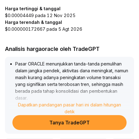
Harga tertinggi & tanggal
$0.00004449 pada 12 Nov 2025
Harga terendah & tanggal
$0.000000172667 pada 5 Agt 2026
Analisis hargaoracle oleh TradeGPT
Pasar ORACLE menunjukkan tanda-tanda pemulihan
dalam jangka pendek, aktivitas dana meningkat, namun
masih kurang adanya peningkatan volume transaksi
yang signifikan serta terobosan tren, sehingga masih
berada pada tahap konsolidasi dan pembentukan
dasar
.
Saat ini merupakan jendela verifikasi yang krusial, perlu
Dapatkan pandangan pasar hari ini dalam hitungan
terus memantau dukungan volume dan terobosan harga
detik
pada rentang yang ditentukan (perhatikan resistensi
Tanya TradeGPT
utama di atas dan sumbu konsolidasi platform), untuk
saat ini tidak disarankan menambah posisi secara
gegabah
.