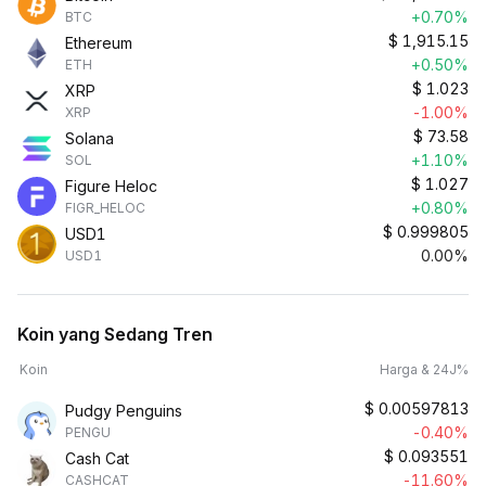
+0.70%
BTC
$
1,915.15
Ethereum
+0.50%
ETH
$
1.023
XRP
-1.00%
XRP
$
73.58
Solana
+1.10%
SOL
$
1.027
Figure Heloc
+0.80%
FIGR_HELOC
$
0.999805
USD1
0.00%
USD1
Koin yang Sedang Tren
Koin
Harga & 24J%
$
0.00597813
Pudgy Penguins
-0.40%
PENGU
$
0.093551
Cash Cat
-11.60%
CASHCAT