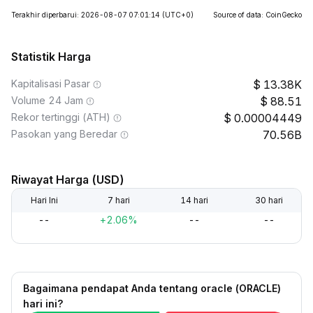
Terakhir diperbarui: 2026-08-07 07:01:14
(UTC+0)
Source of data: CoinGecko
Statistik Harga
Kapitalisasi Pasar
13.38K
Volume 24 Jam
88.51
Rekor tertinggi (ATH)
0.00004449
Pasokan yang Beredar
70.56B
Riwayat Harga (USD)
Hari Ini
7 hari
14 hari
30 hari
--
+2.06%
--
--
Bagaimana pendapat Anda tentang oracle (ORACLE)
hari ini?