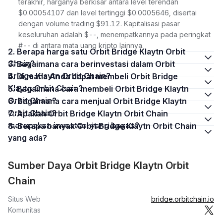
terakhir, harganya berkisar antara level terendah
$0.00054107 dan level tertinggi $0.0005646, disertai
dengan volume trading $91.12. Kapitalisasi pasar
keseluruhan adalah $--, menempatkannya pada peringkat
#-- di antara mata uang kripto lainnya.
2. Berapa harga satu Orbit Bridge Klaytn Orbit
Chain?
3. Bagaimana cara berinvestasi dalam Orbit
Bridge Klaytn Orbit Chain?
4. Di mana Anda dapat membeli Orbit Bridge
Klaytn Orbit Chain?
5. Bagaimana cara membeli Orbit Bridge Klaytn
Orbit Chain?
6. Bagaimana cara menjual Orbit Bridge Klaytn
Orbit Chain?
7. Apakah Orbit Bridge Klaytn Orbit Chain
merupakan investasi yang bagus?
8. Berapa banyak Orbit Bridge Klaytn Orbit Chain
yang ada?
Sumber Daya Orbit Bridge Klaytn Orbit
Chain
Situs Web
bridge.orbitchain.io
Komunitas