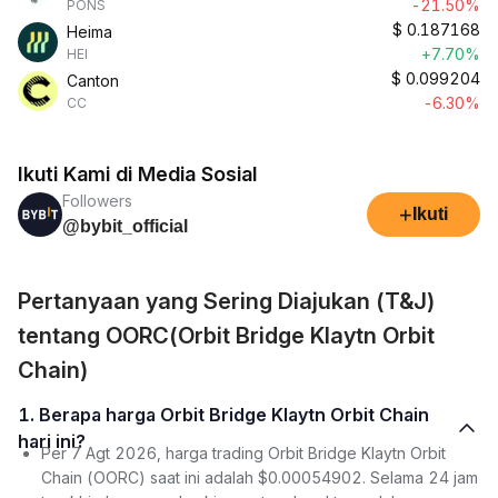
-21.50%
PONS
$
0.187168
Heima
+7.70%
HEI
$
0.099204
Canton
-6.30%
CC
Ikuti Kami di Media Sosial
Followers
+
Ikuti
@bybit_official
Pertanyaan yang Sering Diajukan (T&J)
tentang OORC(Orbit Bridge Klaytn Orbit
Chain)
1. Berapa harga Orbit Bridge Klaytn Orbit Chain
hari ini?
Per 7 Agt 2026, harga trading Orbit Bridge Klaytn Orbit
Chain (OORC) saat ini adalah $0.00054902. Selama 24 jam