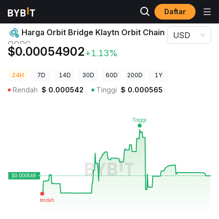
Daftar
Harga Kripto
Harga Orbit Bridge Klaytn Orbit Chain OORC
Harga Orbit Bridge Klaytn Orbit Chain
USD
OORC
$0.00054902
+1.13%
24H
7D
14D
30D
60D
200D
1Y
Rendah
$
0.000542
Tinggi
$
0.000565