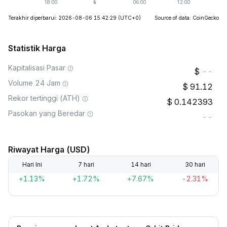
Terakhir diperbarui: 2026-08-06 15:42:29
(UTC+0)
Source of data: CoinGecko
Statistik Harga
Kapitalisasi Pasar
--
Volume 24 Jam
91.12
Rekor tertinggi (ATH)
0.142393
Pasokan yang Beredar
--
Riwayat Harga (USD)
Hari Ini
7 hari
14 hari
30 hari
+1.13%
+1.72%
+7.67%
-2.31%