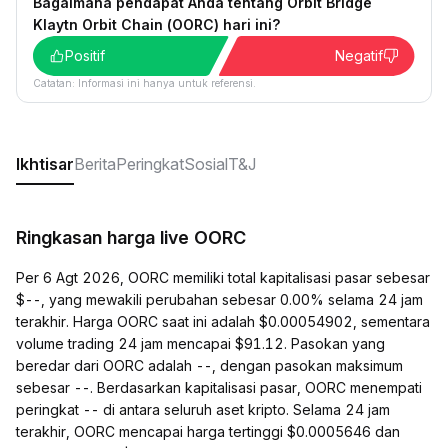
Bagaimana pendapat Anda tentang Orbit Bridge
Klaytn Orbit Chain (OORC) hari ini?
Positif
Negatif
Catatan: Informasi ini hanya untuk referensi.
Ikhtisar
Berita
Peringkat
Sosial
T&J
Ringkasan harga live OORC
Per 6 Agt 2026, OORC memiliki total kapitalisasi pasar sebesar
$--, yang mewakili perubahan sebesar 0.00% selama 24 jam
terakhir. Harga OORC saat ini adalah $0.00054902, sementara
volume trading 24 jam mencapai $91.12. Pasokan yang
beredar dari OORC adalah --, dengan pasokan maksimum
sebesar --. Berdasarkan kapitalisasi pasar, OORC menempati
peringkat -- di antara seluruh aset kripto. Selama 24 jam
terakhir, OORC mencapai harga tertinggi $0.0005646 dan