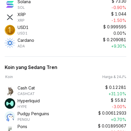
$
73.30
Solana
-0.90%
SOL
$
1.044
XRP
-1.50%
XRP
$
0.999595
USD1
0.00%
USD1
$
0.209081
Cardano
+9.30%
ADA
Koin yang Sedang Tren
Koin
Harga & 24J%
$
0.12281
Cash Cat
+31.10%
CASHCAT
$
55.82
Hyperliquid
-3.00%
HYPE
$
0.00612933
Pudgy Penguins
+0.70%
PENGU
$
0.01895067
Pons