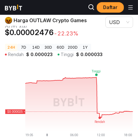
Daftar
Harga Kripto
Harga OUTLAW Crypto Games OUTLAW
Harga OUTLAW Crypto Games
USD
OUTLAW
$0.00002476
-22.23%
24H
7D
14D
30D
60D
200D
1Y
Rendah
$
0.000023
Tinggi
$
0.000033