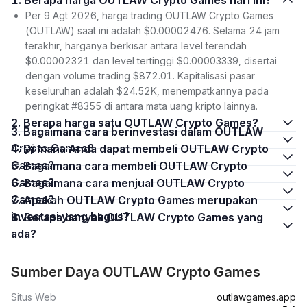
1. Berapa harga OUTLAW Crypto Games hari ini?
Per 9 Agt 2026, harga trading OUTLAW Crypto Games
(OUTLAW) saat ini adalah $0.00002476. Selama 24 jam
terakhir, harganya berkisar antara level terendah
$0.00002321 dan level tertinggi $0.00003339, disertai
dengan volume trading $872.01. Kapitalisasi pasar
keseluruhan adalah $24.52K, menempatkannya pada
peringkat #8355 di antara mata uang kripto lainnya.
2. Berapa harga satu OUTLAW Crypto Games?
3. Bagaimana cara berinvestasi dalam OUTLAW
Crypto Games?
4. Di mana Anda dapat membeli OUTLAW Crypto
Games?
5. Bagaimana cara membeli OUTLAW Crypto
Games?
6. Bagaimana cara menjual OUTLAW Crypto
Games?
7. Apakah OUTLAW Crypto Games merupakan
investasi yang bagus?
8. Berapa banyak OUTLAW Crypto Games yang
ada?
Sumber Daya OUTLAW Crypto Games
Situs Web
outlawgames.app