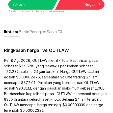
Positif
Negatif
Catatan: Informasi ini hanya untuk referensi.
Ikhtisar
Berita
Peringkat
Sosial
T&J
Ringkasan harga live OUTLAW
Per 8 Agt 2026, OUTLAW memiliki total kapitalisasi pasar
sebesar $24.52K, yang mewakili perubahan sebesar
-22.23% selama 24 jam terakhir. Harga OUTLAW saat ini
adalah $0.00002476, sementara volume trading 24 jam
mencapai $872.01. Pasokan yang beredar dari OUTLAW
adalah 990.31M, dengan pasokan maksimum sebesar 1.00B.
Berdasarkan kapitalisasi pasar, OUTLAW menempati peringkat
8355 di antara seluruh aset kripto. Selama 24 jam terakhir,
OUTLAW mencapai harga tertinggi $0.00003339 dan harga
terendah $0.00002321.