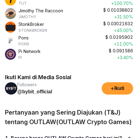
+100.70%
TUT
$
0.01038802
Jimothy The Raccoon
+31.50%
JIMOTHY
$
0.03021632
StonkBroker
+45.00%
STONKBROKER
$
0.0295902
Pons
+11.00%
PONS
$
0.091586
Pi Network
+3.40%
PI
Ikuti Kami di Media Sosial
Followers
+
Ikuti
@bybit_official
Pertanyaan yang Sering Diajukan (T&J)
tentang OUTLAW(OUTLAW Crypto Games)