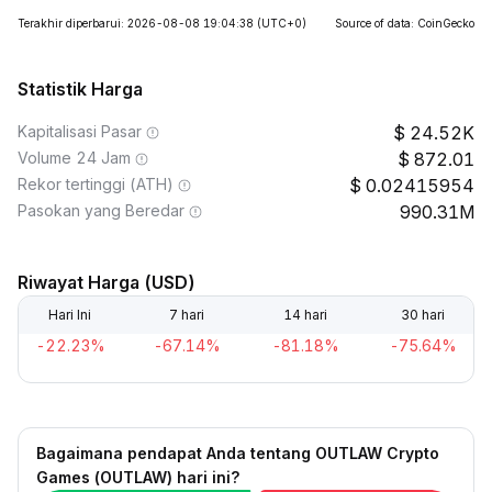
Terakhir diperbarui: 2026-08-08 19:04:38
(UTC+0)
Source of data: CoinGecko
Statistik Harga
Kapitalisasi Pasar
24.52K
Volume 24 Jam
872.01
Rekor tertinggi (ATH)
0.02415954
Pasokan yang Beredar
990.31M
Riwayat Harga (USD)
Hari Ini
7 hari
14 hari
30 hari
-22.23%
-67.14%
-81.18%
-75.64%
Bagaimana pendapat Anda tentang OUTLAW Crypto
Games (OUTLAW) hari ini?