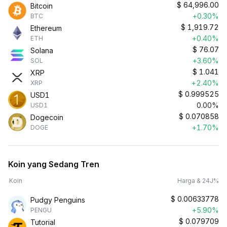
$
64,996.00
Bitcoin
+0.30%
BTC
$
1,919.72
Ethereum
+0.40%
ETH
$
76.07
Solana
+3.60%
SOL
$
1.041
XRP
+2.40%
XRP
$
0.999525
USD1
0.00%
USD1
$
0.070858
Dogecoin
+1.70%
DOGE
Koin yang Sedang Tren
Koin
Harga & 24J%
$
0.00633778
Pudgy Penguins
+5.90%
PENGU
$
0.079709
Tutorial