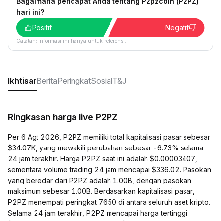
Bagaimana pendapat Anda tentang P2pzcoin (P2PZ)
hari ini?
Positif
Negatif
Catatan: Informasi ini hanya untuk referensi.
Ikhtisar
Berita
Peringkat
Sosial
T&J
Ringkasan harga live P2PZ
Per 6 Agt 2026, P2PZ memiliki total kapitalisasi pasar sebesar
$34.07K, yang mewakili perubahan sebesar -6.73% selama
24 jam terakhir. Harga P2PZ saat ini adalah $0.00003407,
sementara volume trading 24 jam mencapai $336.02. Pasokan
yang beredar dari P2PZ adalah 1.00B, dengan pasokan
maksimum sebesar 1.00B. Berdasarkan kapitalisasi pasar,
P2PZ menempati peringkat 7650 di antara seluruh aset kripto.
Selama 24 jam terakhir, P2PZ mencapai harga tertinggi