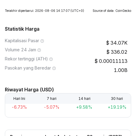
Terakhir diperbarui: 2026-08-06 14:17:07
(UTC+0)
Source of data: CoinGecko
Statistik Harga
Kapitalisasi Pasar
34.07K
Volume 24 Jam
336.02
Rekor tertinggi (ATH)
0.00011113
Pasokan yang Beredar
1.00B
Riwayat Harga (USD)
Hari Ini
7 hari
14 hari
30 hari
-6.73%
-5.07%
+9.58%
+19.19%