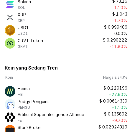
$
73.16
Solana
-1.10%
SOL
$
1.043
XRP
-1.70%
XRP
$
0.999406
USD1
0.00%
USD1
$
0.290222
GRVT Token
-11.80%
GRVT
Koin yang Sedang Tren
Koin
Harga & 24J%
$
0.229196
Heima
+27.90%
HEI
$
0.00614339
Pudgy Penguins
+1.10%
PENGU
$
0.135892
Artificial Superintelligence Alliance
-9.70%
FET
$
0.02024319
StonkBroker