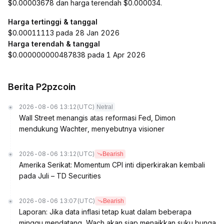
$0.00003678 dan harga terendah $0.000034.
Harga tertinggi & tanggal
$0.00011113 pada 28 Jan 2026
Harga terendah & tanggal
$0.000000000487838 pada 1 Apr 2026
Berita P2pzcoin
2026-08-06 13:12
(UTC)
Netral
Wall Street menangis atas reformasi Fed, Dimon
mendukung Wachter, menyebutnya visioner
2026-08-06 13:12
(UTC)
Bearish
Amerika Serikat: Momentum CPI inti diperkirakan kembali
pada Juli – TD Securities
2026-08-06 13:07
(UTC)
Bearish
Laporan: Jika data inflasi tetap kuat dalam beberapa
minggu mendatang, Wach akan siap menaikkan suku bunga