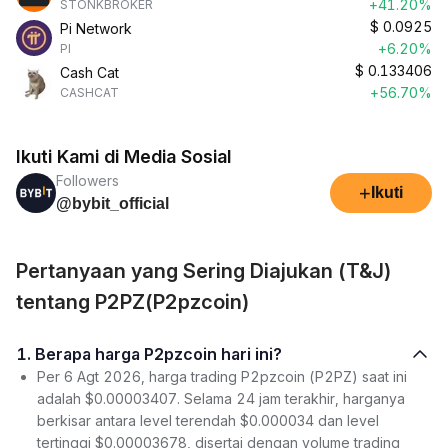
+41.20%
STONKBROKER
$
0.0925
Pi Network
+6.20%
PI
$
0.133406
Cash Cat
+56.70%
CASHCAT
Ikuti Kami di Media Sosial
Followers
+
Ikuti
@bybit_official
Pertanyaan yang Sering Diajukan (T&J)
tentang P2PZ(P2pzcoin)
1. Berapa harga P2pzcoin hari ini?
Per 6 Agt 2026, harga trading P2pzcoin (P2PZ) saat ini
adalah $0.00003407. Selama 24 jam terakhir, harganya
berkisar antara level terendah $0.000034 dan level
tertinggi $0.00003678, disertai dengan volume trading