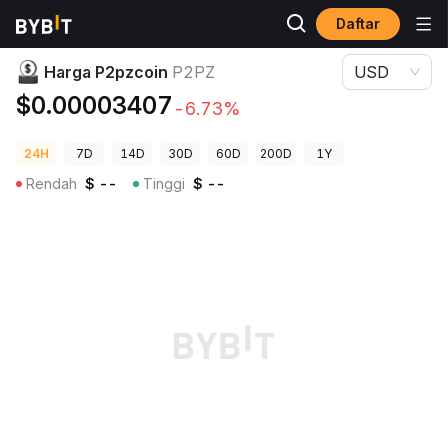
Daftar
Harga Kripto
Harga P2pzcoin P2PZ
Harga P2pzcoin
P2PZ
USD
$0.00003407
-6.73%
24H
7D
14D
30D
60D
200D
1Y
Rendah
$
--
Tinggi
$
--