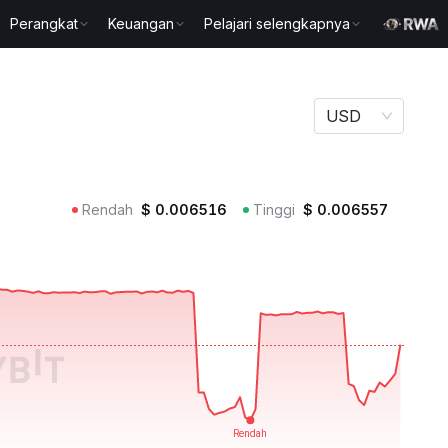
Perangkat
Keuangan
Pelajari selengkapnya
USD
Rendah
$
0.006516
Tinggi
$
0.006557