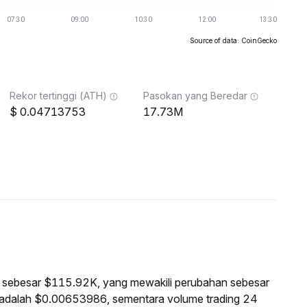
Source of data: CoinGecko
Rekor tertinggi (ATH)
Pasokan yang Beredar
0.04713753
17.73M
sar sebesar $115.92K, yang mewakili perubahan sebesar
i adalah $0.00653986, sementara volume trading 24