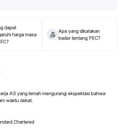
una mengurangi biaya transaksi dari pergerakan jangka
perubahan pasar secara hati-hati, dan menyesuaikan
g dapat
Apa yang dikatakan
ruhi harga masa
trader tentang PEC?
PEC?
a kerja AS yang lemah mengurangi ekspektasi bahwa
am waktu dekat.
andard Chartered