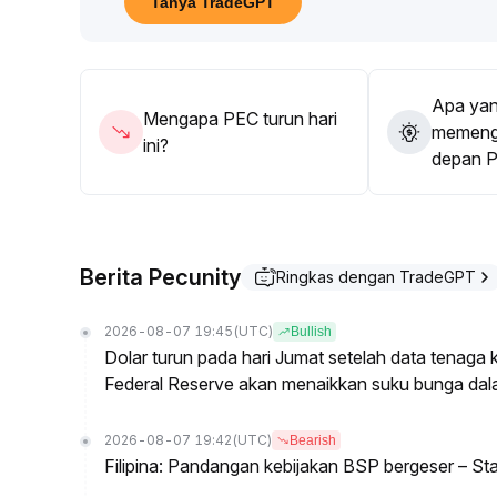
Tanya TradeGPT
40, atau memilih penempatan menengah-panjang g
pendek yang tidak stabil
.
Secara keseluruhan, disarankan untuk menyikapi 
struktur portofolio secara dinamis
.
Apa yan
Mengapa PEC turun hari
memenga
ini?
depan 
Berita Pecunity
Ringkas dengan TradeGPT
2026-08-07 19:45
(UTC)
Bullish
Dolar turun pada hari Jumat setelah data tenag
Federal Reserve akan menaikkan suku bunga dal
2026-08-07 19:42
(UTC)
Bearish
Filipina: Pandangan kebijakan BSP bergeser – St