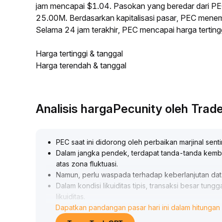
jam mencapai $1.04. Pasokan yang beredar dari 
25.00M. Berdasarkan kapitalisasi pasar, PEC menempa
Selama 24 jam terakhir, PEC mencapai harga tert
Harga tertinggi & tanggal
Harga terendah & tanggal
Analisis hargaPecunity oleh Tra
PEC saat ini didorong oleh perbaikan marjinal sent
Dalam jangka pendek, terdapat tanda-tanda kemba
atas zona fluktuasi
.
Namun, perlu waspada terhadap keberlanjutan dat
Dalam kondisi likuiditas tipis, transaksi besar tung
likuiditas
.
Dapatkan pandangan pasar hari ini dalam hitungan 
Disarankan investor untuk menguji posisi kecil di k
20-$1
.