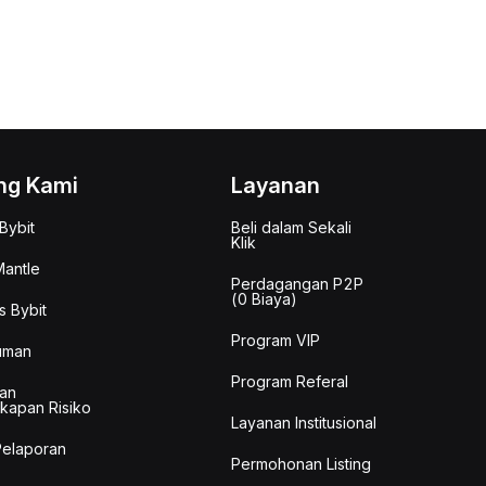
ng Kami
Layanan
Bybit
Beli dalam Sekali
Klik
antle
Perdagangan P2P
(0 Biaya)
s Bybit
Program VIP
uman
Program Referal
an
kapan Risiko
Layanan Institusional
Pelaporan
Permohonan Listing