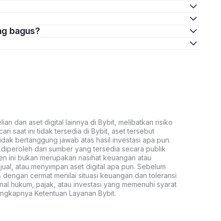
ang bagus?
an dan aset digital lainnya di Bybit, melibatkan risiko
ari saat ini tidak tersedia di Bybit, aset tersebut
idak bertanggung jawab atas hasil investasi apa pun.
ni diperoleh dari sumber yang tersedia secara publik
ten ini bukan merupakan nasihat keuangan atau
al, atau menyimpan aset digital apa pun. Sebelum
s dengan cermat menilai situasi keuangan dan toleransi
nal hukum, pajak, atau investasi yang memenuhi syarat
lengkapnya Ketentuan Layanan Bybit.