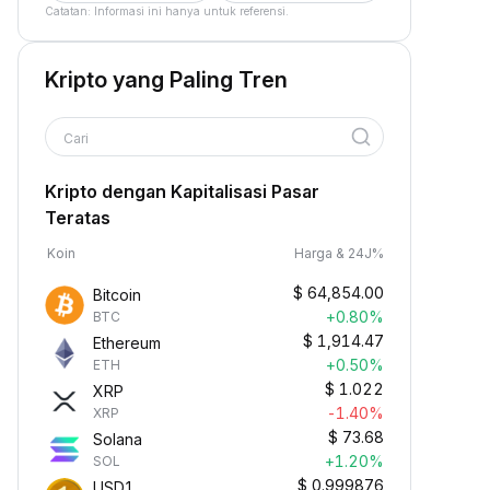
Catatan: Informasi ini hanya untuk referensi.
Kripto yang Paling Tren
Cari
Kripto dengan Kapitalisasi Pasar
Teratas
Koin
Harga & 24J%
$
64,854.00
Bitcoin
+0.80%
BTC
$
1,914.47
Ethereum
+0.50%
ETH
$
1.022
XRP
-1.40%
XRP
$
73.68
Solana
+1.20%
SOL
$
0.999876
USD1