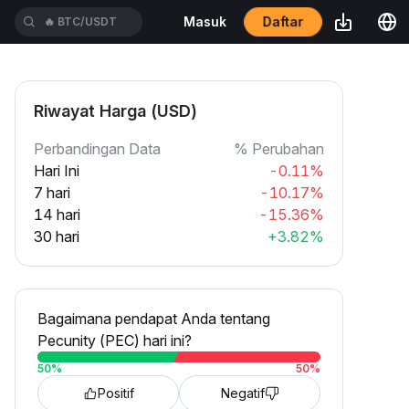
Daftar
Masuk
🔥
BTC/USDT
Riwayat Harga (USD)
Perbandingan Data
% Perubahan
Hari Ini
-0.11%
7 hari
-10.17%
14 hari
-15.36%
30 hari
+3.82%
Bagaimana pendapat Anda tentang
Pecunity (PEC) hari ini?
50
%
50
%
Positif
Negatif