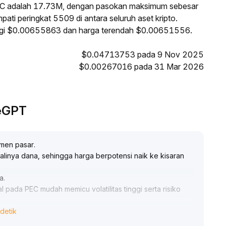
PEC adalah 17.73M, dengan pasokan maksimum sebesar
ti peringkat 5509 di antara seluruh aset kripto.
inggi $0.00655863 dan harga terendah $0.00651556.
$0.04713753 pada 9 Nov 2025
$0.00267016 pada 31 Mar 2026
deGPT
imen pasar
.
linya dana, sehingga harga berpotensi naik ke kisaran
a
.
gal pada PEC mudah memicu volatilitas tinggi serta risiko
detik
isaran kunci $1
.