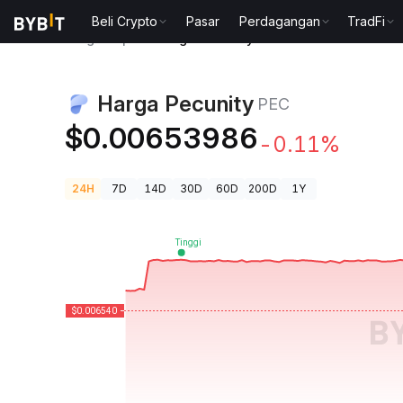
Beli Crypto
Pasar
Perdagangan
TradFi
Harga Kripto
Harga Pecunity PEC
Harga Pecunity
PEC
$0.00653986
-0.11%
24H
7D
14D
30D
60D
200D
1Y