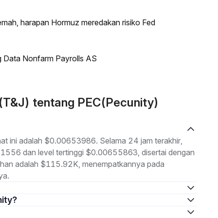
lemah, harapan Hormuz meredakan risiko Fed
g Data Nonfarm Payrolls AS
 (T&J) tentang PEC(Pecunity)
aat ini adalah $0.00653986. Selama 24 jam terakhir,
51556 dan level tertinggi $0.00655863, disertai dengan
luruhan adalah $115.92K, menempatkannya pada
ya.
nity?