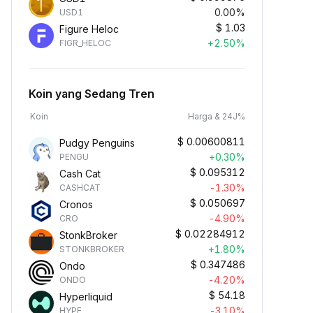
0.00%
USD1
$
1.03
Figure Heloc
+2.50%
FIGR_HELOC
Koin yang Sedang Tren
Koin
Harga & 24J%
$
0.00600811
Pudgy Penguins
+0.30%
PENGU
$
0.095312
Cash Cat
-1.30%
CASHCAT
$
0.050697
Cronos
-4.90%
CRO
$
0.02284912
StonkBroker
+1.80%
STONKBROKER
$
0.347486
Ondo
-4.20%
ONDO
$
54.18
Hyperliquid
-3.10%
HYPE