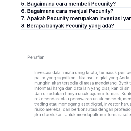
5. Bagaimana cara membeli Pecunity?
6. Bagaimana cara menjual Pecunity?
7. Apakah Pecunity merupakan investasi y
8. Berapa banyak Pecunity yang ada?
Penafian
Investasi dalam mata uang kripto, termasuk pembeli
pasar yang signifikan. Jika aset digital yang Anda c
mungkin akan tersedia di masa mendatang. Bybit t
Informasi harga dan data lain yang disajikan di si
dan disediakan hanya untuk tujuan informasi. Kon
rekomendasi atau penawaran untuk membeli, menju
trading atau memegang aset digital, investor haru
risiko mereka, dan berkonsultasi dengan profesio
jika diperlukan. Untuk mendapatkan informasi se