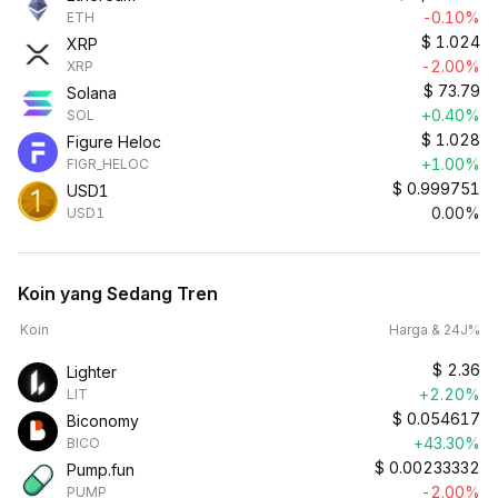
-0.10%
ETH
$
1.024
XRP
-2.00%
XRP
$
73.79
Solana
+0.40%
SOL
$
1.028
Figure Heloc
+1.00%
FIGR_HELOC
$
0.999751
USD1
0.00%
USD1
Koin yang Sedang Tren
Koin
Harga & 24J%
$
2.36
Lighter
+2.20%
LIT
$
0.054617
Biconomy
+43.30%
BICO
$
0.00233332
Pump.fun
-2.00%
PUMP