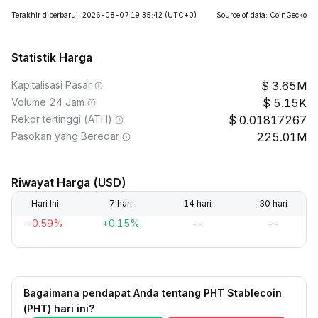
Terakhir diperbarui: 2026-08-07 19:35:42
(UTC+0)
Source of data: CoinGecko
Statistik Harga
Kapitalisasi Pasar
3.65M
Volume 24 Jam
5.15K
Rekor tertinggi (ATH)
0.01817267
Pasokan yang Beredar
225.01M
Riwayat Harga (USD)
Hari Ini
7 hari
14 hari
30 hari
-0.59%
+0.15%
--
--
Bagaimana pendapat Anda tentang PHT Stablecoin
(PHT) hari ini?