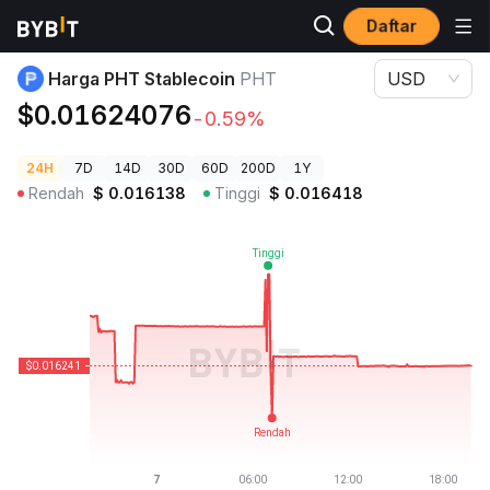
Daftar
Harga Kripto
Harga PHT Stablecoin PHT
Harga PHT Stablecoin
PHT
USD
$0.01624076
-0.59%
24H
7D
14D
30D
60D
200D
1Y
Rendah
$
0.016138
Tinggi
$
0.016418