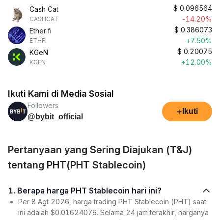
$
0.096564
Cash Cat
-14.20%
CASHCAT
$
0.386073
Ether.fi
+7.50%
ETHFI
$
0.20075
KGeN
+12.00%
KGEN
Ikuti Kami di Media Sosial
Followers
+
Ikuti
@bybit_official
Pertanyaan yang Sering Diajukan (T&J)
tentang PHT(PHT Stablecoin)
1. Berapa harga PHT Stablecoin hari ini?
Per 8 Agt 2026, harga trading PHT Stablecoin (PHT) saat
ini adalah $0.01624076. Selama 24 jam terakhir, harganya