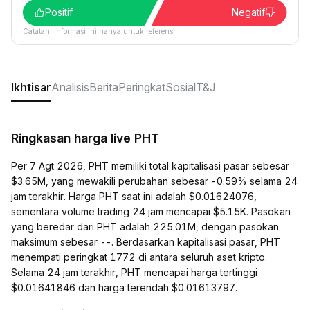
Positif
Negatif
Catatan: Informasi ini hanya untuk referensi.
Ikhtisar
Analisis
Berita
Peringkat
Sosial
T&J
Ringkasan harga live PHT
Per 7 Agt 2026, PHT memiliki total kapitalisasi pasar sebesar
$3.65M, yang mewakili perubahan sebesar -0.59% selama 24
jam terakhir. Harga PHT saat ini adalah $0.01624076,
sementara volume trading 24 jam mencapai $5.15K. Pasokan
yang beredar dari PHT adalah 225.01M, dengan pasokan
maksimum sebesar --. Berdasarkan kapitalisasi pasar, PHT
menempati peringkat 1772 di antara seluruh aset kripto.
Selama 24 jam terakhir, PHT mencapai harga tertinggi
$0.01641846 dan harga terendah $0.01613797.