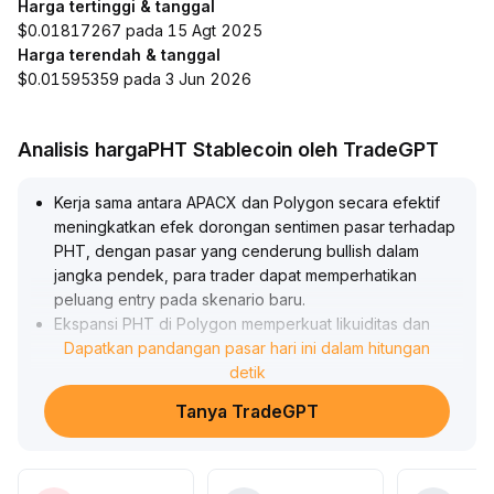
Harga tertinggi & tanggal
$0.01817267 pada 15 Agt 2025
Harga terendah & tanggal
$0.01595359 pada 3 Jun 2026
Analisis hargaPHT Stablecoin oleh TradeGPT
Kerja sama antara APACX dan Polygon secara efektif
meningkatkan efek dorongan sentimen pasar terhadap
PHT, dengan pasar yang cenderung bullish dalam
jangka pendek, para trader dapat memperhatikan
peluang entry pada skenario baru
.
Ekspansi PHT di Polygon memperkuat likuiditas dan
kapabilitas lintas rantai, membangun potensi nilai jangka
Dapatkan pandangan pasar hari ini dalam hitungan
panjang yang signifikan
.
detik
Dari sisi teknis, perlu memperhatikan perubahan volume
Tanya TradeGPT
dan harga serta pergerakan rata-rata pergerakan
utama; strategi trading ke depan harus disesuaikan
berdasarkan area support dan resistance yang padat
volume
.