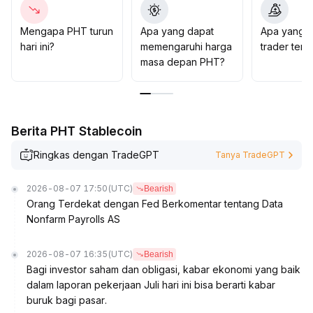
Mengapa PHT turun
Apa yang dapat
Apa yang d
hari ini?
memengaruhi harga
trader ten
masa depan PHT?
Berita PHT Stablecoin
Ringkas dengan TradeGPT
Tanya TradeGPT
2026-08-07 17:50
(UTC)
Bearish
Orang Terdekat dengan Fed Berkomentar tentang Data
Nonfarm Payrolls AS
2026-08-07 16:35
(UTC)
Bearish
Bagi investor saham dan obligasi, kabar ekonomi yang baik
dalam laporan pekerjaan Juli hari ini bisa berarti kabar
buruk bagi pasar.