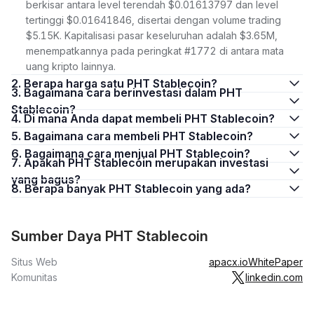
berkisar antara level terendah $0.01613797 dan level
tertinggi $0.01641846, disertai dengan volume trading
$5.15K. Kapitalisasi pasar keseluruhan adalah $3.65M,
menempatkannya pada peringkat #1772 di antara mata
uang kripto lainnya.
2. Berapa harga satu PHT Stablecoin?
3. Bagaimana cara berinvestasi dalam PHT
Stablecoin?
4. Di mana Anda dapat membeli PHT Stablecoin?
5. Bagaimana cara membeli PHT Stablecoin?
6. Bagaimana cara menjual PHT Stablecoin?
7. Apakah PHT Stablecoin merupakan investasi
yang bagus?
8. Berapa banyak PHT Stablecoin yang ada?
Sumber Daya PHT Stablecoin
Situs Web
apacx.io
WhitePaper
Komunitas
linkedin.com