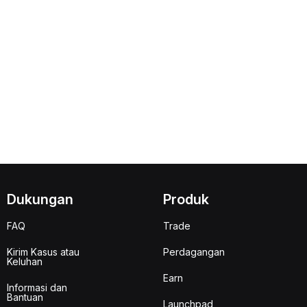
Dukungan
Produk
FAQ
Trade
Kirim Kasus atau
Perdagangan
Keluhan
Earn
Informasi dan
Bantuan
Launchpad