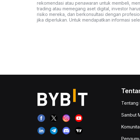
rekomendasi atau penawaran untuk membeli, menju
trading atau memegang aset digital, investor haru
risiko mereka, dan berkonsultasi dengan profesio
jika diperlukan. Untuk mendapatkan informasi se
Tenta
Tentang 
Sambut M
Komunita
Pengum