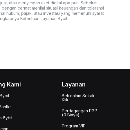
al, atau menyimpan aset digital apa pun. Sebelum
s dengan cermat menilai situasi keuangan dan toleransi
nal hukum, pajak, atau investasi yang memenuhi syarat
lengkapnya Ketentuan Layanan Bybit.
ng Kami
Layanan
Bybit
Beli dalam Sekali
Klik
antle
Perdagangan P2P
(0 Biaya)
s Bybit
Program VIP
uman