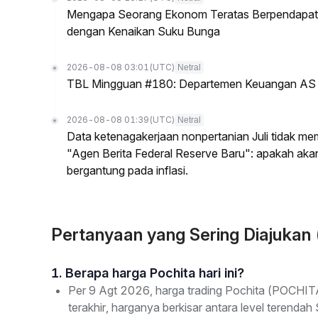
Mengapa Seorang Ekonom Teratas Berpendapat P
dengan Kenaikan Suku Bunga
2026-08-08 03:01
(UTC)
Netral
TBL Mingguan #180: Departemen Keuangan AS & T
2026-08-08 01:39
(UTC)
Netral
Data ketenagakerjaan nonpertanian Juli tidak me
"Agen Berita Federal Reserve Baru": apakah ak
bergantung pada inflasi.
Pertanyaan yang Sering Diajukan
1. Berapa harga Pochita hari ini?
Per 9 Agt 2026, harga trading Pochita (POCHIT
terakhir, harganya berkisar antara level terenda