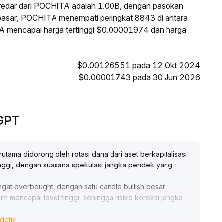
redar dari POCHITA adalah 1.00B, dengan pasokan
 pasar, POCHITA menempati peringkat 8843 di antara
ITA mencapai harga tertinggi $0.00001974 dan harga
$0.00126551 pada 12 Okt 2024
$0.00001743 pada 30 Jun 2026
eGPT
rutama didorong oleh rotasi dana dari aset berkapitalisasi
 tinggi, dengan suasana spekulasi jangka pendek yang
sangat overbought, dengan satu candle bullish besar
m mencapai level tinggi, sehingga risiko koreksi jangka
detik
trade mengambil keuntungan sebagian secara bertahap di