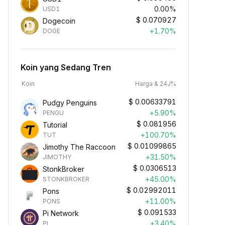
0.00%
USD1
$
0.070927
Dogecoin
+1.70%
DOGE
Koin yang Sedang Tren
Koin
Harga & 24J%
$
0.00633791
Pudgy Penguins
+5.90%
PENGU
$
0.081956
Tutorial
+100.70%
TUT
$
0.01099865
Jimothy The Raccoon
+31.50%
JIMOTHY
$
0.0306513
StonkBroker
+45.00%
STONKBROKER
$
0.02992011
Pons
+11.00%
PONS
$
0.091533
Pi Network
+3.40%
PI