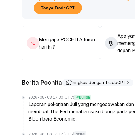
level resistance (seperti puncak sebelumnya dan a
Tanya TradeGPT
memasang stop loss, dan waspada terhadap potensi
Bagi investor dengan toleransi risiko rendah dis
volatilitas tinggi
.
Apa yan
Mengapa POCHITA turun
memenga
hari ini?
depan 
Berita Pochita
Ringkas dengan TradeGPT
2026-08-08 17:30
(UTC)
Bullish
Laporan pekerjaan Juli yang mengecewakan dan 
membuat The Fed menahan suku bunga pada per
Bloomberg Economic.
2026-08-08 13:17
(UTC)
Netral