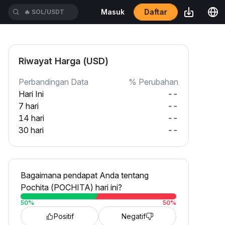
Daftar
Masuk
🔥
SOL/USDT
Riwayat Harga (USD)
Perbandingan Data
% Perubahan
Hari Ini
--
7 hari
--
14 hari
--
30 hari
--
Bagaimana pendapat Anda tentang
Pochita (POCHITA) hari ini?
50
%
50
%
Positif
Negatif