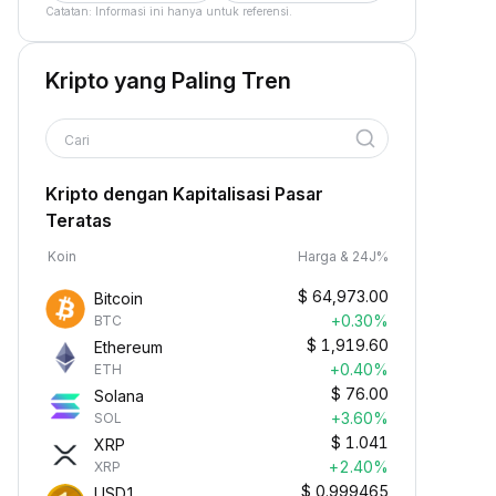
Catatan: Informasi ini hanya untuk referensi.
Kripto yang Paling Tren
Cari
Kripto dengan Kapitalisasi Pasar
Teratas
Koin
Harga & 24J%
$
64,973.00
Bitcoin
+0.30%
BTC
$
1,919.60
Ethereum
+0.40%
ETH
$
76.00
Solana
+3.60%
SOL
$
1.041
XRP
+2.40%
XRP
$
0.999465
USD1