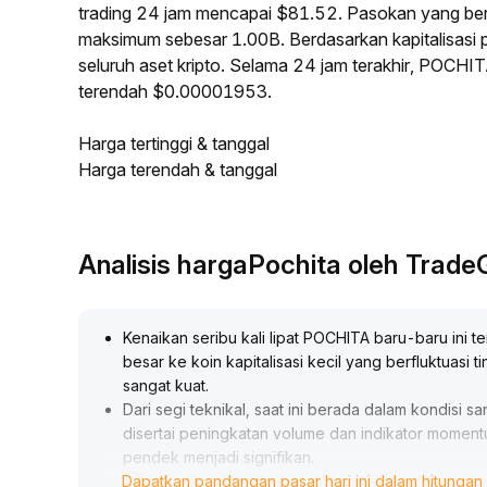
trading 24 jam mencapai $81.52. Pasokan yang be
maksimum sebesar 1.00B. Berdasarkan kapitalisasi
seluruh aset kripto. Selama 24 jam terakhir, POCH
terendah $0.00001953.
Harga tertinggi & tanggal
Harga terendah & tanggal
Analisis hargaPochita oleh Trad
Kenaikan seribu kali lipat POCHITA baru-baru ini te
besar ke koin kapitalisasi kecil yang berfluktuasi
sangat kuat
.
Dari segi teknikal, saat ini berada dalam kondisi 
disertai peningkatan volume dan indikator momentu
pendek menjadi signifikan
.
Dapatkan pandangan pasar hari ini dalam hitungan 
Untuk strategi trading, disarankan pelaku swing 