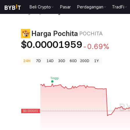
Beli Crypto
Pasar
Perdagangan
TradFi
Harga Kripto
Harga Pochita POCHITA
Harga Pochita
POCHITA
$0.00001959
-0.69%
24H
7D
14D
30D
60D
200D
1Y