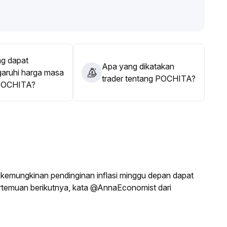
rea dengan volume transaksi tinggi), disiplin dalam
 penurunan harga dari posisi tinggi
.
arankan menunggu dan tidak mengejar kenaikan selama fase
g dapat
Apa yang dikatakan
ruhi harga masa
trader tentang POCHITA?
POCHITA?
kemungkinan pendinginan inflasi minggu depan dapat
temuan berikutnya, kata @AnnaEconomist dari