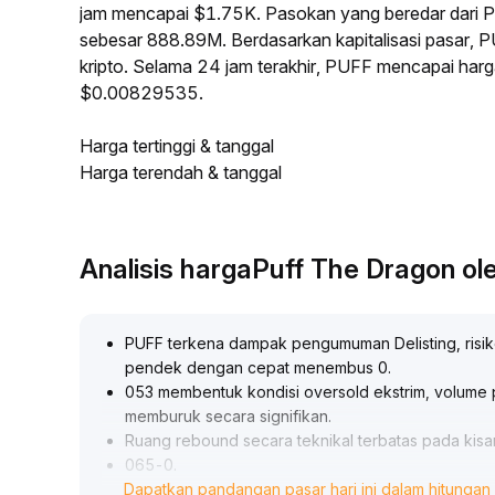
jam mencapai $1.75K. Pasokan yang beredar dari
sebesar 888.89M. Berdasarkan kapitalisasi pasar, P
kripto. Selama 24 jam terakhir, PUFF mencapai har
$0.00829535.
Harga tertinggi & tanggal
Harga terendah & tanggal
Analisis hargaPuff The Dragon o
PUFF terkena dampak pengumuman Delisting, risik
pendek dengan cepat menembus 0
.
053 membentuk kondisi oversold ekstrim, volume 
memburuk secara signifikan
.
Ruang rebound secara teknikal terbatas pada kisa
065-0
.
Dapatkan pandangan pasar hari ini dalam hitungan 
070, masih sulit membalikkan tekanan jual utama
.