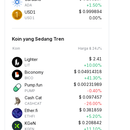
+1.50%
ADA
$
0.999894
USD1
0.00%
USD1
Koin yang Sedang Tren
Koin
Harga & 24J%
$
2.41
Lighter
+10.00%
LIT
$
0.04914318
Biconomy
+41.30%
BICO
$
0.00231989
Pump.fun
-0.40%
PUMP
$
0.097457
Cash Cat
-26.00%
CASHCAT
$
0.381859
Ether.fi
+5.20%
ETHFI
$
0.208842
KGeN
+11.10%
KGEN