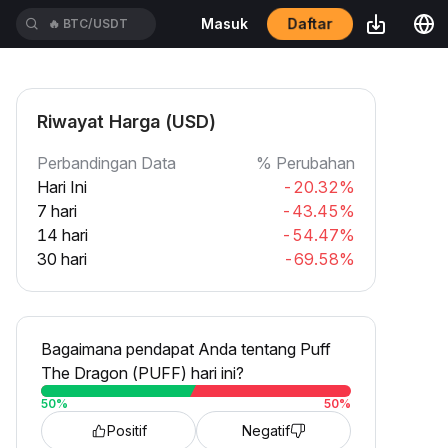
Daftar
Masuk
🔥
BTC/USDT
Riwayat Harga (USD)
Perbandingan Data
% Perubahan
Hari Ini
-20.32%
7 hari
-43.45%
14 hari
-54.47%
30 hari
-69.58%
Bagaimana pendapat Anda tentang Puff
The Dragon (PUFF) hari ini?
50
%
50
%
Positif
Negatif