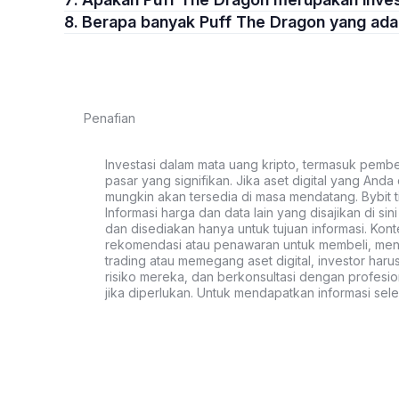
8. Berapa banyak Puff The Dragon yang ad
Penafian
Investasi dalam mata uang kripto, termasuk pembeli
pasar yang signifikan. Jika aset digital yang Anda c
mungkin akan tersedia di masa mendatang. Bybit t
Informasi harga dan data lain yang disajikan di si
dan disediakan hanya untuk tujuan informasi. Kon
rekomendasi atau penawaran untuk membeli, menju
trading atau memegang aset digital, investor haru
risiko mereka, dan berkonsultasi dengan profesio
jika diperlukan. Untuk mendapatkan informasi se