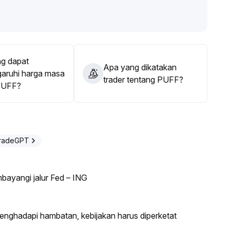
di bursa utama segera dihentikan, risiko kekeringan
tanpa pihak baru di luar bursa yang mengambil alih atau
di level rendah
.
ran likuiditas selanjutnya dan niat pembeli, jangan gegabah
isiko dan mekanisme keluar dinamis
.
g dapat
Apa yang dikatakan
ruhi harga masa
trader tentang PUFF?
PUFF?
TradeGPT
bayangi jalur Fed – ING
 menghadapi hambatan, kebijakan harus diperketat