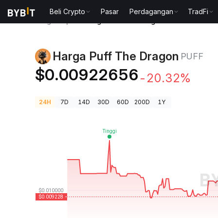
Beli Crypto
Pasar
Perdagangan
TradFi
Harga Kripto
Harga Puff The Dragon PUFF
Harga Puff The Dragon
PUFF
$0.00922656
-20.32%
24H
7D
14D
30D
60D
200D
1Y