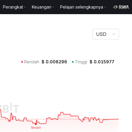
Perangkat
Keuangan
Pelajari selengkapnya
USD
Rendah
$
0.008296
Tinggi
$
0.015977