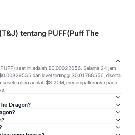
 (T&J) tentang PUFF(Puff The
 (PUFF) saat ini adalah $0.00922656. Selama 24 jam
h $0.00829535 dan level tertinggi $0.01788556, disertai
sar keseluruhan adalah $8.20M, menempatkannya pada
ya.
 The Dragon?
ragon?
n?
?
stasi yang bagus?