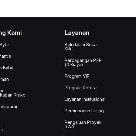
ng Kami
Layanan
Bybit
Beli dalam Sekali
Klik
antle
Perdagangan P2P
(0 Biaya)
s Bybit
Program VIP
uman
Program Referal
an
kapan Risiko
Layanan Institusional
Pelaporan
Permohonan Listing
Pengajuan Proyek
RWA
mi