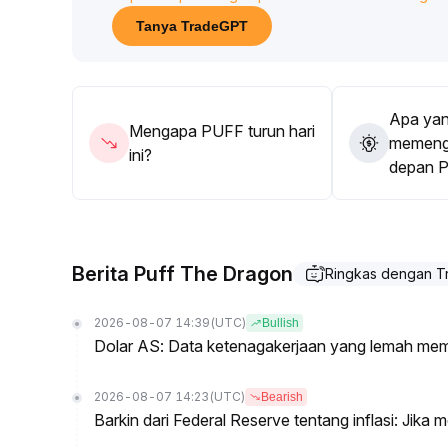
Inti dari penilaian: Seiring pasangan perdagangan 
Tanya TradeGPT
likuiditas dan hambatan penemuan nilai meningkat, 
mekanisme sirkulasi baru, harga bisa lama berada 
Saran: Kontrol posisi secara ketat, pantau pengatu
melakukan bottom fishing, tekankan pencegahan r
Apa yan
Mengapa PUFF turun hari
memenga
ini?
depan 
Berita Puff The Dragon
Ringkas dengan 
2026-08-07 14:39
(UTC)
Bullish
Dolar AS: Data ketenagakerjaan yang lemah mem
2026-08-07 14:23
(UTC)
Bearish
Barkin dari Federal Reserve tentang inflasi: Jika