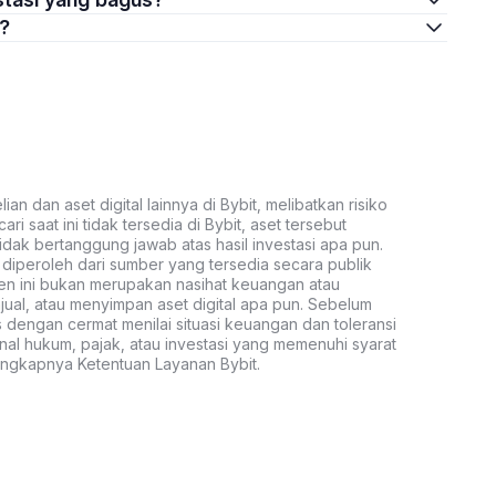
a?
an dan aset digital lainnya di Bybit, melibatkan risiko
ari saat ini tidak tersedia di Bybit, aset tersebut
idak bertanggung jawab atas hasil investasi apa pun.
ni diperoleh dari sumber yang tersedia secara publik
ten ini bukan merupakan nasihat keuangan atau
al, atau menyimpan aset digital apa pun. Sebelum
s dengan cermat menilai situasi keuangan dan toleransi
nal hukum, pajak, atau investasi yang memenuhi syarat
lengkapnya Ketentuan Layanan Bybit.