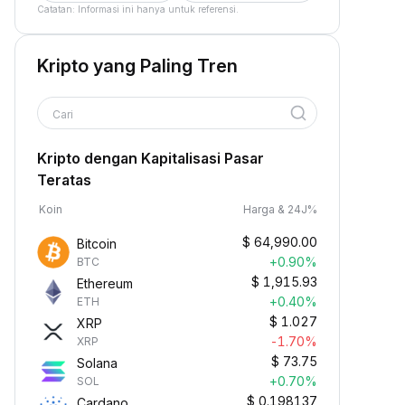
Catatan: Informasi ini hanya untuk referensi.
Kripto yang Paling Tren
Cari
Kripto dengan Kapitalisasi Pasar
Teratas
Koin
Harga & 24J%
$
64,990.00
Bitcoin
+0.90%
BTC
$
1,915.93
Ethereum
+0.40%
ETH
$
1.027
XRP
-1.70%
XRP
$
73.75
Solana
+0.70%
SOL
$
0.198137
Cardano