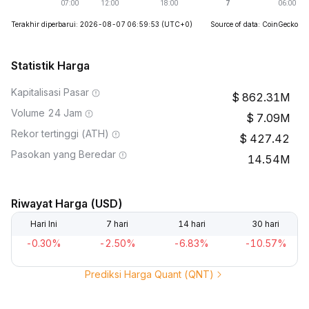
Terakhir diperbarui: 2026-08-07 06:59:53
(UTC+0)
Source of data: CoinGecko
Statistik Harga
Kapitalisasi Pasar
862.31M
Volume 24 Jam
7.09M
Rekor tertinggi (ATH)
427.42
Pasokan yang Beredar
14.54M
Riwayat Harga (USD)
Hari Ini
7 hari
14 hari
30 hari
-0.30%
-2.50%
-6.83%
-10.57%
Prediksi Harga Quant (QNT)