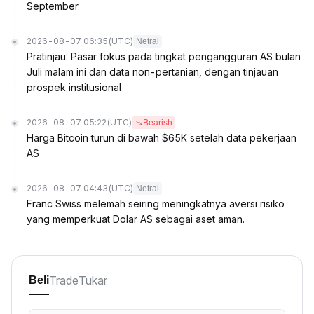
September
2026-08-07 06:35
(UTC)
Netral
Pratinjau: Pasar fokus pada tingkat pengangguran AS bulan
Juli malam ini dan data non-pertanian, dengan tinjauan
prospek institusional
2026-08-07 05:22
(UTC)
Bearish
Harga Bitcoin turun di bawah $65K setelah data pekerjaan
AS
2026-08-07 04:43
(UTC)
Netral
Franc Swiss melemah seiring meningkatnya aversi risiko
yang memperkuat Dolar AS sebagai aset aman.
Trade
Tukar
Beli