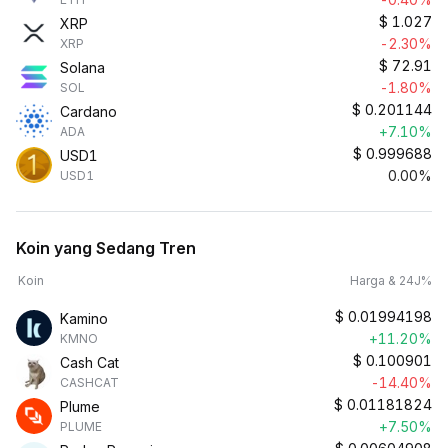
$
1.027
XRP
-2.30%
XRP
$
72.91
Solana
-1.80%
SOL
$
0.201144
Cardano
+7.10%
ADA
$
0.999688
USD1
0.00%
USD1
Koin yang Sedang Tren
Koin
Harga & 24J%
$
0.01994198
Kamino
+11.20%
KMNO
$
0.100901
Cash Cat
-14.40%
CASHCAT
$
0.01181824
Plume
+7.50%
PLUME