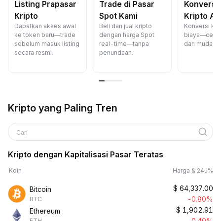
Listing Prapasar
Trade di Pasar
Konversi
Kripto
Spot Kami
Kripto A
Dapatkan akses awal
Beli dan jual kripto
Konversi kri
ke token baru—trade
dengan harga Spot
biaya—cepat
sebelum masuk listing
real-time—tanpa
dan mudah.
secara resmi.
penundaan.
Kripto yang Paling Tren
Cari
Kripto dengan Kapitalisasi Pasar Teratas
Koin
Harga & 24J%
$
64,337.00
Bitcoin
-0.80%
BTC
$
1,902.91
Ethereum
-0.40%
ETH