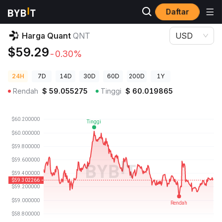
Daftar
Harga Kripto
Harga Quant QNT
Harga Quant
QNT
USD
$59.29
-0.30%
24H
7D
14D
30D
60D
200D
1Y
Rendah
$
59.055275
Tinggi
$
60.019865