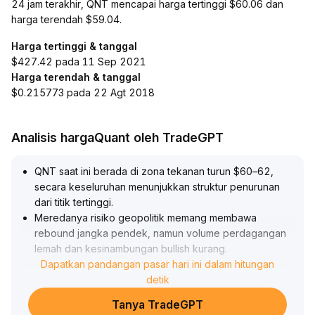
24 jam terakhir, QNT mencapai harga tertinggi $60.06 dan
harga terendah $59.04.
Harga tertinggi & tanggal
$427.42 pada 11 Sep 2021
Harga terendah & tanggal
$0.215773 pada 22 Agt 2018
Analisis hargaQuant oleh TradeGPT
QNT saat ini berada di zona tekanan turun $60–62,
secara keseluruhan menunjukkan struktur penurunan
dari titik tertinggi
.
Meredanya risiko geopolitik memang membawa
rebound jangka pendek, namun volume perdagangan
lemah dan kesinambungan bullish kurang
.
Kebijakan penurunan platform memicu kekhawatiran
Dapatkan pandangan pasar hari ini dalam hitungan
likuiditas, $59 menjadi support kunci; jika ditembus,
detik
penurunan menuju $57 bisa semakin cepat
.
Tanya TradeGPT
Disarankan untuk tetap mengamati dalam jangka