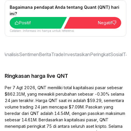
Bagaimana pendapat Anda tentang Quant (QNT) hari
ini?
Positif
Negatif
Catatan: Informasi ini hanya untuk referensi.
ar
Analisis
Sentimen
Berita
Trade
Investasikan
Peringkat
Sosial
T&J
Ringkasan harga live QNT
Per 7 Agt 2026, QNT memiliki total kapitalisasi pasar sebesar
$862.31M, yang mewakili perubahan sebesar -0.30% selama
24 jam terakhir. Harga QNT saat ini adalah $59.29, sementara
volume trading 24 jam mencapai $7.09M. Pasokan yang
beredar dari QNT adalah 14.54M, dengan pasokan maksimum
sebesar 14.61M. Berdasarkan kapitalisasi pasar, QNT
menempati peringkat 75 di antara seluruh aset kripto. Selama