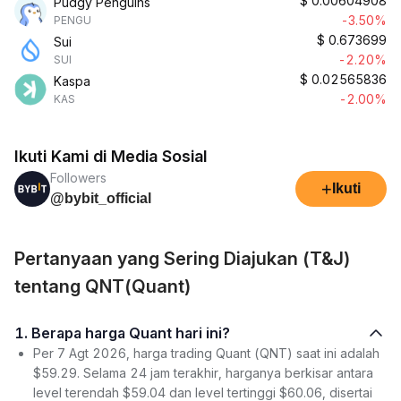
$
0.00604908
Pudgy Penguins
-3.50%
PENGU
$
0.673699
Sui
-2.20%
SUI
$
0.02565836
Kaspa
-2.00%
KAS
Ikuti Kami di Media Sosial
Followers
+
Ikuti
@bybit_official
Pertanyaan yang Sering Diajukan (T&J)
tentang QNT(Quant)
1. Berapa harga Quant hari ini?
Per 7 Agt 2026, harga trading Quant (QNT) saat ini adalah
$59.29. Selama 24 jam terakhir, harganya berkisar antara
level terendah $59.04 dan level tertinggi $60.06, disertai