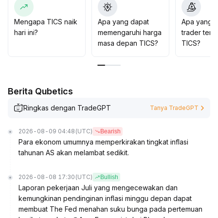
Mengapa TICS naik
Apa yang dapat
Apa yang d
hari ini?
memengaruhi harga
trader tent
masa depan TICS?
TICS?
Berita Qubetics
Ringkas dengan TradeGPT
Tanya TradeGPT
2026-08-09 04:48
(UTC)
Bearish
Para ekonom umumnya memperkirakan tingkat inflasi
tahunan AS akan melambat sedikit.
2026-08-08 17:30
(UTC)
Bullish
Laporan pekerjaan Juli yang mengecewakan dan
kemungkinan pendinginan inflasi minggu depan dapat
membuat The Fed menahan suku bunga pada pertemuan