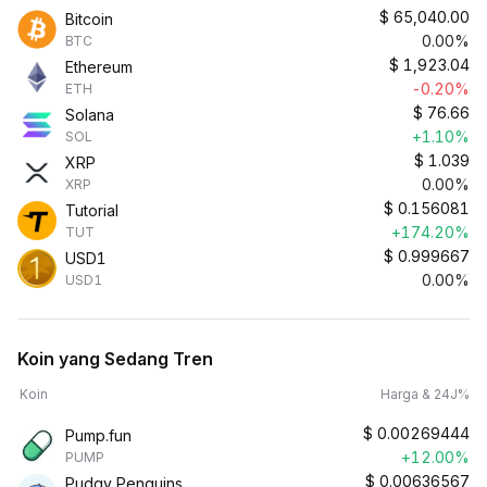
$
65,040.00
Bitcoin
0.00%
BTC
$
1,923.04
Ethereum
-0.20%
ETH
$
76.66
Solana
+1.10%
SOL
$
1.039
XRP
0.00%
XRP
$
0.156081
Tutorial
+174.20%
TUT
$
0.999667
USD1
0.00%
USD1
Koin yang Sedang Tren
Koin
Harga & 24J%
$
0.00269444
Pump.fun
+12.00%
PUMP
$
0.00636567
Pudgy Penguins