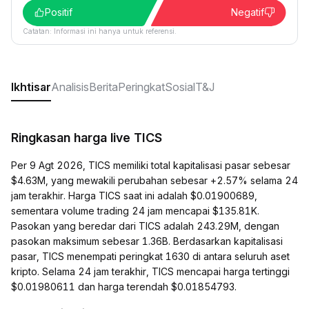
Positif
Negatif
Catatan: Informasi ini hanya untuk referensi.
Ikhtisar
Analisis
Berita
Peringkat
Sosial
T&J
Ringkasan harga live TICS
Per 9 Agt 2026, TICS memiliki total kapitalisasi pasar sebesar
$4.63M, yang mewakili perubahan sebesar +2.57% selama 24
jam terakhir. Harga TICS saat ini adalah $0.01900689,
sementara volume trading 24 jam mencapai $135.81K.
Pasokan yang beredar dari TICS adalah 243.29M, dengan
pasokan maksimum sebesar 1.36B. Berdasarkan kapitalisasi
pasar, TICS menempati peringkat 1630 di antara seluruh aset
kripto. Selama 24 jam terakhir, TICS mencapai harga tertinggi
$0.01980611 dan harga terendah $0.01854793.