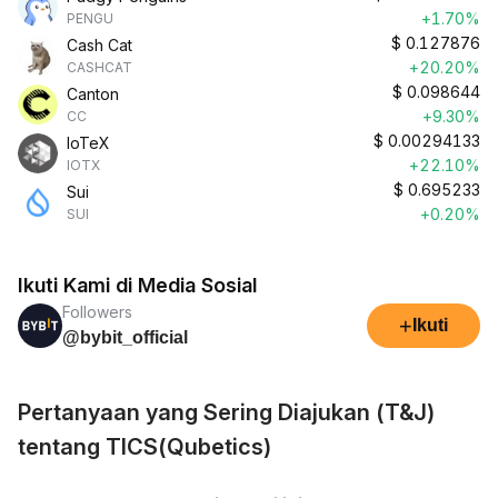
+1.70%
PENGU
$
0.127876
Cash Cat
+20.20%
CASHCAT
$
0.098644
Canton
+9.30%
CC
$
0.00294133
IoTeX
+22.10%
IOTX
$
0.695233
Sui
+0.20%
SUI
Ikuti Kami di Media Sosial
Followers
+
Ikuti
@bybit_official
Pertanyaan yang Sering Diajukan (T&J)
tentang TICS(Qubetics)