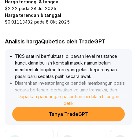
Harga tertinggi & tanggal
$2.22 pada 28 Jul 2025
Harga terendah & tanggal
$0.01113432 pada 8 Okt 2025
Analisis hargaQubetics oleh TradeGPT
TICS saat ini berfluktuasi di bawah level resistance
kunci, dana bullish kembali masuk namun belum
membentuk lonjakan tren yang jelas, kepercayaan
pasar baru sebatas pulih secara awal
.
Disarankan investor jangka pendek membangun posisi
secara bertahap, perhatikan volume transaksi, dan
terapkan stop loss secara ketat
Dapatkan pandangan pasar hari ini dalam hitungan
.
Target jangka pendek dapat merujuk pada titik tertinggi
detik
fluktuasi sebelumnya
.
Tanya TradeGPT
Untuk strategi jangka menengah-panjang, sebaiknya
bersabar menunggu harga menembus resistance utama
dan konfirmasi kenaikan volume, demi mengantisipasi
risiko penurunan sentimen dan fluktuasi non-sistemik
.