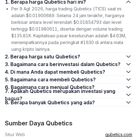
1. Berapa harga Qubetics hari ini?
Per 9 Agt 2026, harga trading Qubetics (TICS) saat ini
adalah $0.01900689. Selama 24 jam terakhir, harganya
berkisar antara level terendah $0.01854793 dan level
tertinggi $0.01980611, disertai dengan volume trading
$135.81K. Kapitalisasi pasar keseluruhan adalah $4.63M,
menempatkannya pada peringkat #1630 di antara mata
uang kripto lainnya.
2. Berapa harga satu Qubetics?
3. Bagaimana cara berinvestasi dalam Qubetics?
4. Di mana Anda dapat membeli Qubetics?
5. Bagaimana cara membeli Qubetics?
6. Bagaimana cara menjual Qubetics?
7. Apakah Qubetics merupakan investasi yang
bagus?
8. Berapa banyak Qubetics yang ada?
Sumber Daya Qubetics
Situs Web
qubetics.com