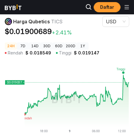
Daftar
Harga Kripto
Harga Qubetics TICS
Harga Qubetics
TICS
USD
$0.01900689
+2.41%
24H
7D
14D
30D
60D
200D
1Y
Rendah
$
0.018549
Tinggi
$
0.019147