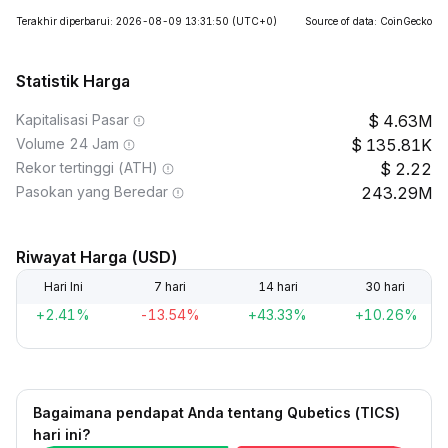
Terakhir diperbarui: 2026-08-09 13:31:50
(UTC+0)
Source of data: CoinGecko
Statistik Harga
Kapitalisasi Pasar
4.63M
Volume 24 Jam
135.81K
Rekor tertinggi (ATH)
2.22
Pasokan yang Beredar
243.29M
Riwayat Harga (USD)
Hari Ini
7 hari
14 hari
30 hari
+2.41%
-13.54%
+43.33%
+10.26%
Bagaimana pendapat Anda tentang Qubetics (TICS)
hari ini?