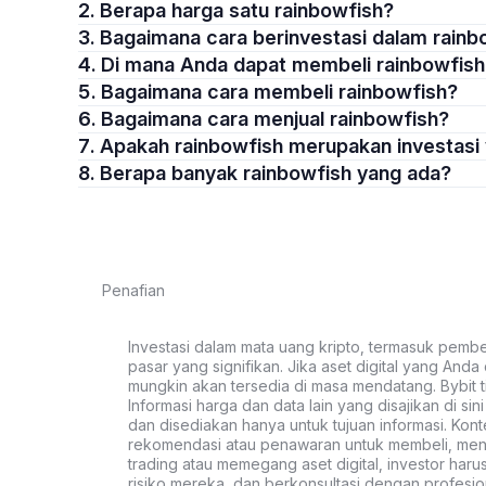
2. Berapa harga satu rainbowfish?
3. Bagaimana cara berinvestasi dalam rain
4. Di mana Anda dapat membeli rainbowfis
5. Bagaimana cara membeli rainbowfish?
6. Bagaimana cara menjual rainbowfish?
7. Apakah rainbowfish merupakan investas
8. Berapa banyak rainbowfish yang ada?
Penafian
Investasi dalam mata uang kripto, termasuk pembeli
pasar yang signifikan. Jika aset digital yang Anda c
mungkin akan tersedia di masa mendatang. Bybit t
Informasi harga dan data lain yang disajikan di si
dan disediakan hanya untuk tujuan informasi. Kon
rekomendasi atau penawaran untuk membeli, menju
trading atau memegang aset digital, investor haru
risiko mereka, dan berkonsultasi dengan profesio