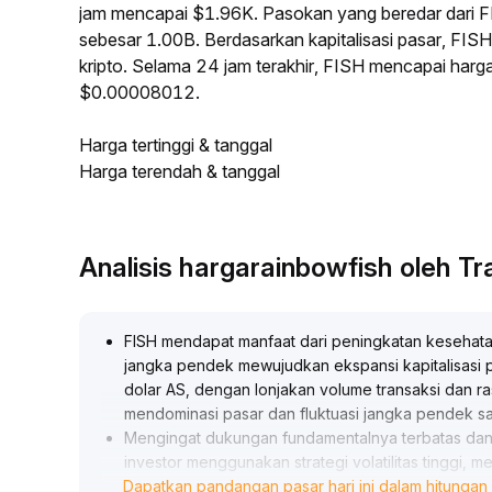
jam mencapai $1.96K. Pasokan yang beredar dari
sebesar 1.00B. Berdasarkan kapitalisasi pasar, FIS
kripto. Selama 24 jam terakhir, FISH mencapai har
$0.00008012.
Harga tertinggi & tanggal
Harga terendah & tanggal
Analisis hargarainbowfish oleh 
FISH mendapat manfaat dari peningkatan kesehatan
jangka pendek mewujudkan ekspansi kapitalisasi pas
dolar AS, dengan lonjakan volume transaksi dan ras
mendominasi pasar dan fluktuasi jangka pendek sa
Mengingat dukungan fundamentalnya terbatas dan
investor menggunakan strategi volatilitas tinggi, m
Dapatkan pandangan pasar hari ini dalam hitungan 
di zona resistensi utama ($0
.