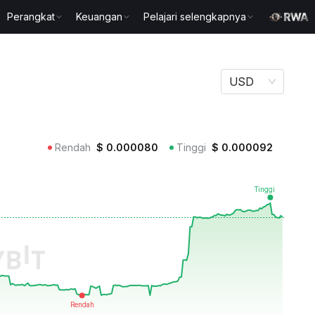
Perangkat
Keuangan
Pelajari selengkapnya
USD
Rendah
$
0.000080
Tinggi
$
0.000092