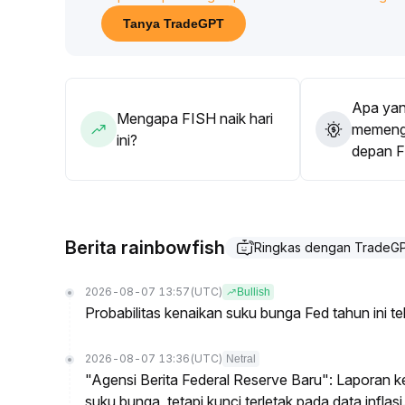
15–$0
.
Tanya TradeGPT
22), serta memantau perubahan likuiditas dan suas
posisi puncak
.
Apa yan
Mengapa FISH naik hari
memenga
ini?
depan 
Berita rainbowfish
Ringkas dengan TradeG
2026-08-07 13:57
(UTC)
Bullish
Probabilitas kenaikan suku bunga Fed tahun ini t
2026-08-07 13:36
(UTC)
Netral
"Agensi Berita Federal Reserve Baru": Laporan 
suku bunga, tetapi kunci terletak pada data inflasi