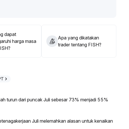
ana pasar untuk menghindari risiko koreksi cepat dari
g dapat
Apa yang dikatakan
ruhi harga masa
trader tentang FISH?
FISH?
PT
elah turun dari puncak Juli sebesar 73% menjadi 55%
ketenagakerjaan Juli melemahkan alasan untuk kenaikan
.