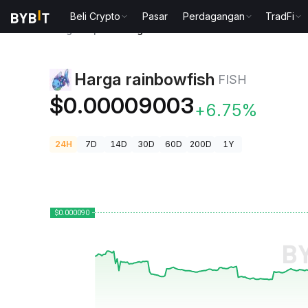
Beli Crypto
Pasar
Perdagangan
TradFi
Harga Kripto
Harga rainbowfish FISH
Harga rainbowfish
FISH
$0.00009003
+6.75%
24H
7D
14D
30D
60D
200D
1Y