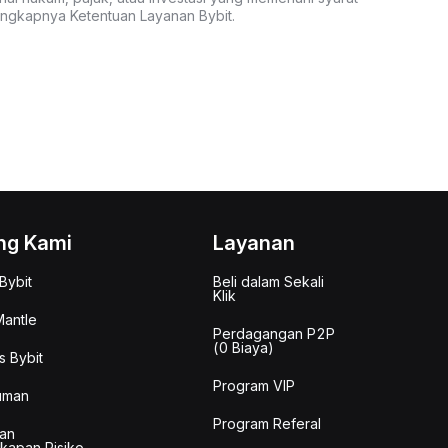
lengkapnya Ketentuan Layanan Bybit.
ng Kami
Layanan
Bybit
Beli dalam Sekali
Klik
antle
Perdagangan P2P
(0 Biaya)
s Bybit
Program VIP
uman
Program Referal
an
kapan Risiko