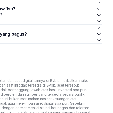
bowfish?
h?
i yang bagus?
an dan aset digital lainnya di Bybit, melibatkan risiko
ari saat ini tidak tersedia di Bybit, aset tersebut
idak bertanggung jawab atas hasil investasi apa pun.
ni diperoleh dari sumber yang tersedia secara publik
ten ini bukan merupakan nasihat keuangan atau
al, atau menyimpan aset digital apa pun. Sebelum
s dengan cermat menilai situasi keuangan dan toleransi
nal hukum, pajak, atau investasi yang memenuhi syarat