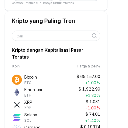
Catatan: Informasi ini hanya untuk referensi.
Kripto yang Paling Tren
Cari
Kripto dengan Kapitalisasi Pasar
Teratas
Koin
Harga & 24J%
$
65,157.00
Bitcoin
+1.00%
BTC
$
1,922.99
Ethereum
+1.30%
ETH
$
1.031
XRP
-1.00%
XRP
$
74.01
Solana
+1.40%
SOL
$
0.19974
Cardano