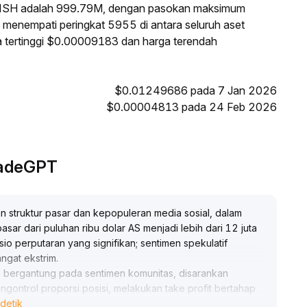
 FISH adalah 999.79M, dengan pasokan maksimum
H menempati peringkat 5955 di antara seluruh aset
ga tertinggi $0.00009183 dan harga terendah
$0.01249686 pada 7 Jan 2026
$0.00004813 pada 24 Feb 2026
TradeGPT
 struktur pasar dan kepopuleran media sosial, dalam
ar dari puluhan ribu dolar AS menjadi lebih dari 12 juta
io perputaran yang signifikan; sentimen spekulatif
ngat ekstrim
.
 bergantung pada sentimen komunitas, disarankan
engontrol proporsi posisi, melakukan take profit bertahap
detik