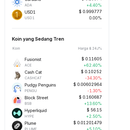
+4.40%
ADA
$
0.999777
USD1
0.00%
USD1
Koin yang Sedang Tren
Koin
Harga & 24J%
$
0.11605
Fusionist
+62.40%
ACE
$
0.10252
Cash Cat
-34.30%
CASHCAT
$
0.00602964
Pudgy Penguins
-1.30%
PENGU
$
0.160687
Block Street
+13.60%
BSB
$
56.15
Hyperliquid
+2.50%
HYPE
$
0.01201479
Plume
+5.10%
PLUME