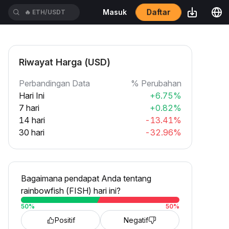
🔥
ETH/USDT
Daftar
Masuk
🔥
BTC/USDT
Riwayat Harga (USD)
Perbandingan Data
% Perubahan
Hari Ini
+6.75%
7 hari
+0.82%
14 hari
-13.41%
30 hari
-32.96%
Bagaimana pendapat Anda tentang
rainbowfish (FISH) hari ini?
50
%
50
%
Positif
Negatif