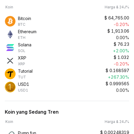
Koin
Harga & 24J%
$
64,765.00
Bitcoin
-0.20%
BTC
$
1,913.06
Ethereum
0.00%
ETH
$
76.23
Solana
+2.00%
SOL
$
1.032
XRP
-0.20%
XRP
$
0.168597
Tutorial
+267.30%
TUT
$
0.999565
USD1
0.00%
USD1
Koin yang Sedang Tren
Koin
Harga & 24J%
$
0.00248319
Pump.fun