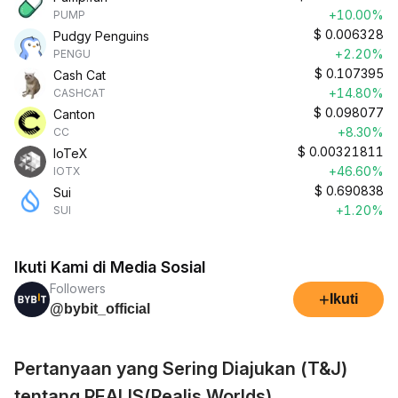
+10.00%
PUMP
$
0.006328
Pudgy Penguins
+2.20%
PENGU
$
0.107395
Cash Cat
+14.80%
CASHCAT
$
0.098077
Canton
+8.30%
CC
$
0.00321811
IoTeX
+46.60%
IOTX
$
0.690838
Sui
+1.20%
SUI
Ikuti Kami di Media Sosial
Followers
+
Ikuti
@bybit_official
Pertanyaan yang Sering Diajukan (T&J)
tentang REALIS(Realis Worlds)