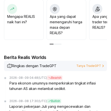
penempatan strategi rebound mengikuti tren
.
Namun perlu waspada terhadap risiko koreksi cepat
akibat fluktuasi sentimen pasar; jika menembus support
Mengapa REALIS
Apa yang dapat
Apa yang d
dengan volume besar, sebaiknya segera take profit
naik hari ini?
memengaruhi harga
trader tent
atau cut loss
.
masa depan
REALIS?
Secara umum, REALIS memiliki ruang rebound struktural
REALIS?
dalam jangka pendek, diperkirakan akan berfluktuasi
dalam rentang ±10%, strategi yang disarankan adalah
masuk dan keluar secara cepat serta melakukan
penyesuaian posisi secara dinamis
.
Berita Realis Worlds
Ringkas dengan TradeGPT
Tanya TradeGPT
2026-08-09 04:48
(UTC)
Bearish
Para ekonom umumnya memperkirakan tingkat inflasi
tahunan AS akan melambat sedikit.
2026-08-08 17:30
(UTC)
Bullish
Laporan pekerjaan Juli yang mengecewakan dan