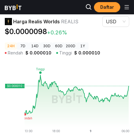
Daftar
Harga Kripto
Harga Realis Worlds REALIS
Harga Realis Worlds
REALIS
USD
$0.0000098
+0.26%
24H
7D
14D
30D
60D
200D
1Y
Rendah
$
0.000010
Tinggi
$
0.000010