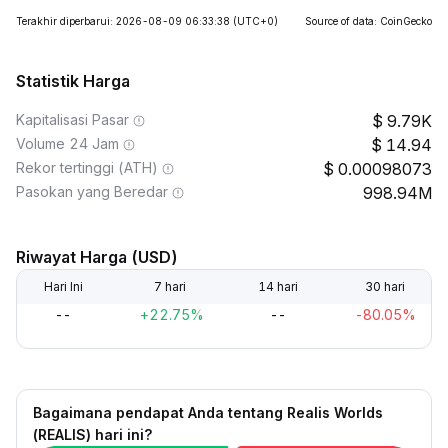
Terakhir diperbarui: 2026-08-09 06:33:38
(UTC+0)
Source of data: CoinGecko
Statistik Harga
Kapitalisasi Pasar
9.79K
Volume 24 Jam
14.94
Rekor tertinggi (ATH)
0.00098073
Pasokan yang Beredar
998.94M
Riwayat Harga (USD)
Hari Ini
7 hari
14 hari
30 hari
--
+22.75%
--
-80.05%
Bagaimana pendapat Anda tentang Realis Worlds
(REALIS) hari ini?