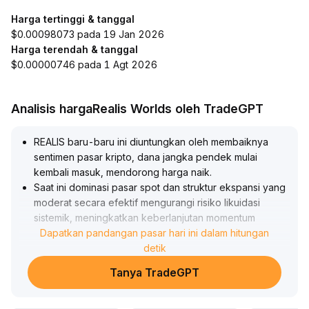
Harga tertinggi & tanggal
$0.00098073 pada 19 Jan 2026
Harga terendah & tanggal
$0.00000746 pada 1 Agt 2026
Analisis hargaRealis Worlds oleh TradeGPT
REALIS baru-baru ini diuntungkan oleh membaiknya
sentimen pasar kripto, dana jangka pendek mulai
kembali masuk, mendorong harga naik
.
Saat ini dominasi pasar spot dan struktur ekspansi yang
moderat secara efektif mengurangi risiko likuidasi
sistemik, meningkatkan keberlanjutan momentum
kenaikan dalam jangka pendek
Dapatkan pandangan pasar hari ini dalam hitungan
.
Disarankan untuk fokus pada sinyal candle hijau di level
detik
tinggi yang didukung oleh peningkatan volume; jika
Tanya TradeGPT
REALIS dapat bertahan di level support teknis jangka
pendek (disarankan fokus pada titik psikologis bulat
dan sekitar garis MA 30 hari), dapat dilakukan