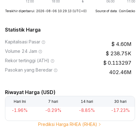
Terakhir diperbarui: 2026-08-06 10:29:13
(UTC+0)
Source of data: CoinGecko
Statistik Harga
Kapitalisasi Pasar
4.60M
Volume 24 Jam
238.75K
Rekor tertinggi (ATH)
0.113297
Pasokan yang Beredar
402.46M
Riwayat Harga (USD)
Hari Ini
7 hari
14 hari
30 hari
-1.96%
-0.29%
-8.85%
-17.23%
Prediksi Harga RHEA (RHEA)