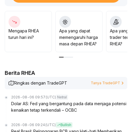
bagi tipe konservatif sebaiknya menunggu, bagi tipe
agresif dapat membuka posisi beli ringan di kisaran
0,024-0,027 dengan stop loss ketat di 0,0235
.
Setelah kontrak berhenti, disarankan untuk
memperhatikan peluang likuiditas dan keberlanjutan
Mengapa RHEA
Apa yang dapat
Apa yang d
pasar spot & derivatif
.
turun hari ini?
memengaruhi harga
trader tent
masa depan RHEA?
RHEA?
Berita RHEA
Ringkas dengan TradeGPT
Tanya TradeGPT
2026-08-06 09:57
(UTC)
Netral
Dolar AS: Fed yang bergantung pada data menjaga potensi
kenaikan tetap terkendali – OCBC
2026-08-06 09:24
(UTC)
Bullish
Real Brasil: Pelonggaran BCB yang Hati-hati Memberikan