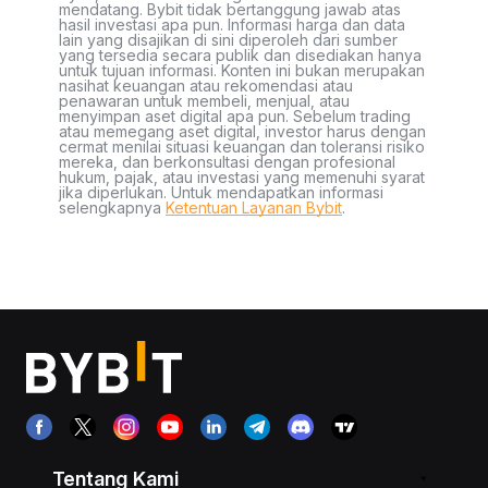
mendatang. Bybit tidak bertanggung jawab atas
hasil investasi apa pun. Informasi harga dan data
lain yang disajikan di sini diperoleh dari sumber
yang tersedia secara publik dan disediakan hanya
untuk tujuan informasi. Konten ini bukan merupakan
nasihat keuangan atau rekomendasi atau
penawaran untuk membeli, menjual, atau
menyimpan aset digital apa pun. Sebelum trading
atau memegang aset digital, investor harus dengan
cermat menilai situasi keuangan dan toleransi risiko
mereka, dan berkonsultasi dengan profesional
hukum, pajak, atau investasi yang memenuhi syarat
jika diperlukan. Untuk mendapatkan informasi
selengkapnya
Ketentuan Layanan Bybit
.
Tentang Kami