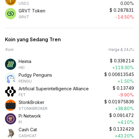
0.00%
USD1
$
0.287831
GRVT Token
-14.50%
GRVT
Koin yang Sedang Tren
Koin
Harga & 24J%
$
0.338214
Heima
+119.30%
HEI
$
0.00613545
Pudgy Penguins
+1.50%
PENGU
$
0.13749
Artificial Superintelligence Alliance
-9.90%
FET
$
0.01975836
StonkBroker
+38.80%
STONKBROKER
$
0.091472
Pi Network
+4.10%
PI
$
0.132429
Cash Cat
+43.20%
CASHCAT