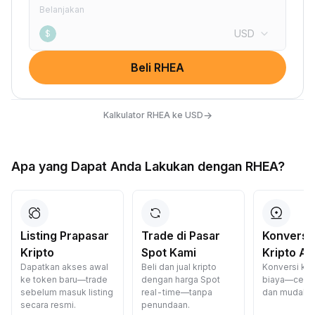
Belanjakan
USD
$
Beli RHEA
→
Kalkulator RHEA ke USD
Apa yang Dapat Anda Lakukan dengan RHEA?
Listing Prapasar
Trade di Pasar
Konversi
Kripto
Spot Kami
Kripto A
Dapatkan akses awal
Beli dan jual kripto
Konversi kri
ke token baru—trade
dengan harga Spot
biaya—cepat
sebelum masuk listing
real-time—tanpa
dan mudah.
secara resmi.
penundaan.