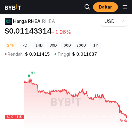
Daftar
Harga Kripto
Harga RHEA RHEA
Harga RHEA
RHEA
USD
$0.01143314
-1.96%
24H
7D
14D
30D
60D
200D
1Y
Rendah
$
0.011415
Tinggi
$
0.011637