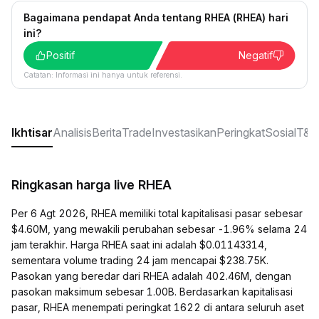
Bagaimana pendapat Anda tentang RHEA (RHEA) hari
ini?
Positif
Negatif
Catatan: Informasi ini hanya untuk referensi.
Ikhtisar
Analisis
Berita
Trade
Investasikan
Peringkat
Sosial
T&J
Ringkasan harga live RHEA
Per 6 Agt 2026, RHEA memiliki total kapitalisasi pasar sebesar
$4.60M, yang mewakili perubahan sebesar -1.96% selama 24
jam terakhir. Harga RHEA saat ini adalah $0.01143314,
sementara volume trading 24 jam mencapai $238.75K.
Pasokan yang beredar dari RHEA adalah 402.46M, dengan
pasokan maksimum sebesar 1.00B. Berdasarkan kapitalisasi
pasar, RHEA menempati peringkat 1622 di antara seluruh aset