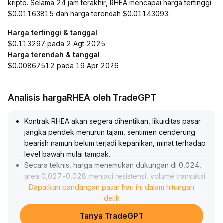
kripto. Selama 24 jam terakhir, RHEA mencapai harga tertinggi
$0.01163815 dan harga terendah $0.01143093.
Harga tertinggi & tanggal
$0.113297 pada 2 Agt 2025
Harga terendah & tanggal
$0.00867512 pada 19 Apr 2026
Analisis hargaRHEA oleh TradeGPT
Kontrak RHEA akan segera dihentikan, likuiditas pasar
jangka pendek menurun tajam, sentimen cenderung
bearish namun belum terjadi kepanikan, minat terhadap
level bawah mulai tampak
.
Secara teknis, harga menemukan dukungan di 0,024,
area 0,027-0,028 menjadi resistensi, volume transaksi
perlahan meningkat menandakan tekanan jual mulai
Dapatkan pandangan pasar hari ini dalam hitungan
melemah
.
detik
Strategi yang disarankan: hindari risiko likuiditas dan
Tanya TradeGPT
redemption pada tahap akhir perdagangan kontrak,