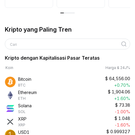
Kripto yang Paling Tren
Cari
Kripto dengan Kapitalisasi Pasar Teratas
Koin
Harga & 24J%
$
64,556.00
Bitcoin
+0.70%
BTC
$
1,904.06
Ethereum
+1.60%
ETH
$
73.38
Solana
-1.00%
SOL
$
1.048
XRP
-1.60%
XRP
$
0.999327
USD1