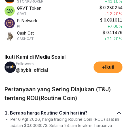
+41.10%
STONKBROKER
$
0.280254
GRVT Token
-12.20%
GRVT
$
0.091011
Pi Network
+7.00%
PI
$
0.11476
Cash Cat
+21.20%
CASHCAT
Ikuti Kami di Media Sosial
Followers
+
Ikuti
@bybit_official
Pertanyaan yang Sering Diajukan (T&J)
tentang ROU(Routine Coin)
1. Berapa harga Routine Coin hari ini?
Per 6 Agt 2026, harga trading Routine Coin (ROU) saat ini
adalah $0.0003073. Selama 24 jam terakhir, harganya