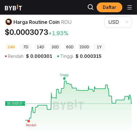
Daftar
Harga Kripto
Harga Routine Coin ROU
Harga Routine Coin
ROU
USD
$0.0003073
+1.93%
24H
7D
14D
30D
60D
200D
1Y
Rendah
$
0.000301
Tinggi
$
0.000315