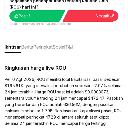
Bagaimana pendapat Anda tentang Routine Coin
(ROU) hari ini?
Positif
Negatif
Catatan: Informasi ini hanya untuk referensi.
Ikhtisar
Berita
Peringkat
Sosial
T&J
Ringkasan harga live ROU
Per 6 Agt 2026, ROU memiliki total kapitalisasi pasar sebesar
$195.61K, yang mewakili perubahan sebesar +2.07% selama
24 jam terakhir. Harga ROU saat ini adalah $0.0003073,
sementara volume trading 24 jam mencapai $472.47. Pasokan
yang beredar dari ROU adalah 636.56M, dengan pasokan
maksimum sebesar 1.79B. Berdasarkan kapitalisasi pasar, ROU
menempati peringkat 4729 di antara seluruh aset kripto.
Selama 24 jam terakhir, ROU mencapai harga tertinggi