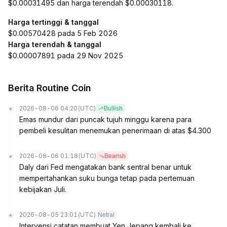
$0.00031495 dan harga terendah $0.00030118.
Harga tertinggi & tanggal
$0.00570428 pada 5 Feb 2026
Harga terendah & tanggal
$0.00007891 pada 29 Nov 2025
Berita Routine Coin
2026-08-06 04:20
(UTC)
Bullish
Emas mundur dari puncak tujuh minggu karena para
pembeli kesulitan menemukan penerimaan di atas $4.300
2026-08-06 01:18
(UTC)
Bearish
Daly dari Fed mengatakan bank sentral benar untuk
mempertahankan suku bunga tetap pada pertemuan
kebijakan Juli.
2026-08-05 23:01
(UTC)
Netral
Intervensi catatan membuat Yen Jepang kembali ke