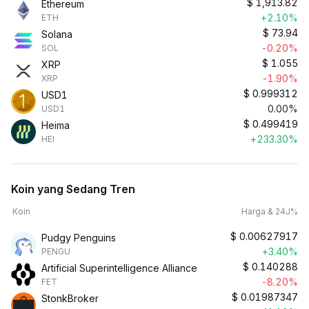
$
1,913.82
Ethereum
+2.10%
ETH
$
73.94
Solana
-0.20%
SOL
$
1.055
XRP
-1.90%
XRP
$
0.999312
USD1
0.00%
USD1
$
0.499419
Heima
+233.30%
HEI
Koin yang Sedang Tren
Koin
Harga & 24J%
$
0.00627917
Pudgy Penguins
+3.40%
PENGU
$
0.140288
Artificial Superintelligence Alliance
-8.20%
FET
$
0.01987347
StonkBroker