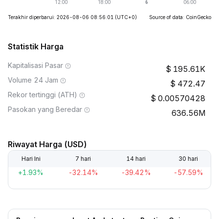
Terakhir diperbarui: 2026-08-06 08:56:01
(UTC+0)
Source of data: CoinGecko
Statistik Harga
Kapitalisasi Pasar
195.61K
Volume 24 Jam
472.47
Rekor tertinggi (ATH)
0.00570428
Pasokan yang Beredar
636.56M
Riwayat Harga (USD)
Hari Ini
7 hari
14 hari
30 hari
+1.93%
-32.14%
-39.42%
-57.59%