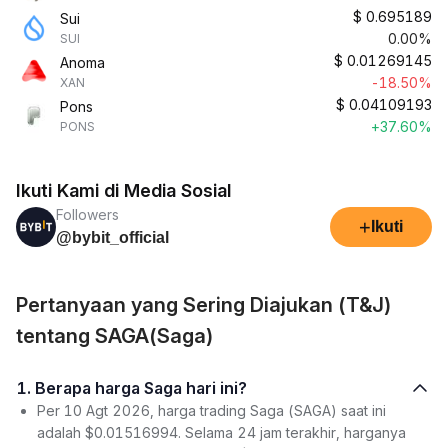
$
0.695189
Sui
0.00%
SUI
$
0.01269145
Anoma
-18.50%
XAN
$
0.04109193
Pons
+37.60%
PONS
Ikuti Kami di Media Sosial
Followers
+
Ikuti
@bybit_official
Pertanyaan yang Sering Diajukan (T&J)
tentang SAGA(Saga)
1. Berapa harga Saga hari ini?
Per 10 Agt 2026, harga trading Saga (SAGA) saat ini
adalah $0.01516994. Selama 24 jam terakhir, harganya