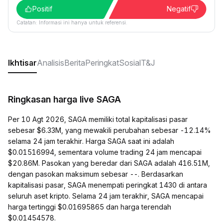
Positif
Negatif
Catatan: Informasi ini hanya untuk referensi.
Ikhtisar
Analisis
Berita
Peringkat
Sosial
T&J
Ringkasan harga live SAGA
Per 10 Agt 2026, SAGA memiliki total kapitalisasi pasar
sebesar $6.33M, yang mewakili perubahan sebesar -12.14%
selama 24 jam terakhir. Harga SAGA saat ini adalah
$0.01516994, sementara volume trading 24 jam mencapai
$20.86M. Pasokan yang beredar dari SAGA adalah 416.51M,
dengan pasokan maksimum sebesar --. Berdasarkan
kapitalisasi pasar, SAGA menempati peringkat 1430 di antara
seluruh aset kripto. Selama 24 jam terakhir, SAGA mencapai
harga tertinggi $0.01695865 dan harga terendah
$0.01454578.