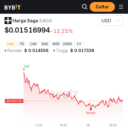
Daftar
Harga Kripto
Harga Saga SAGA
Harga Saga
SAGA
USD
$0.01516994
-12.25%
24H
7D
14D
30D
60D
200D
1Y
Rendah
$
0.014556
Tinggi
$
0.017338