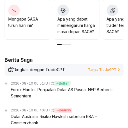
secara moderat dapat dipertimbangkan untuk potensi
kenaikan kedua
.
Namun, stop loss harus dikontrol ketat di bawah 0
.
Mengapa SAGA
Apa yang dapat
Apa yang d
0135
.
turun hari ini?
memengaruhi harga
trader tent
Penting untuk memantau data ekonomi makro dan
masa depan SAGA?
SAGA?
perubahan risiko geopolitik secara ketat demi
mencegah volatilitas akibat perubahan sentimen pasar
.
Berita Saga
Ringkas dengan TradeGPT
Tanya TradeGPT
2026-08-10 06:51
(UTC)
Bullish
Forex Hari Ini: Penjualan Dolar AS Pasca-NFP Berhenti
Sementara
2026-08-10 06:40
(UTC)
Bearish
Dolar Australia: Risiko Hawkish sebelum RBA –
Commerzbank