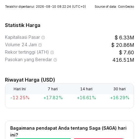
Terakhir diperbarui: 2026-08-10 08:22:24
(UTC+0)
Source of data: CoinGecko
Statistik Harga
Kapitalisasi Pasar
6.33M
Volume 24 Jam
20.86M
Rekor tertinggi (ATH)
7.60
Pasokan yang Beredar
416.51M
Riwayat Harga (USD)
Hari Ini
7 hari
14 hari
30 hari
-12.25%
+17.82%
+16.61%
+16.29%
Bagaimana pendapat Anda tentang Saga (SAGA) hari
ini?