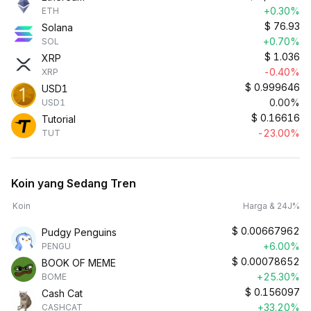
+0.30%
ETH
$
76.93
Solana
+0.70%
SOL
$
1.036
XRP
-0.40%
XRP
$
0.999646
USD1
0.00%
USD1
$
0.16616
Tutorial
-23.00%
TUT
Koin yang Sedang Tren
Koin
Harga & 24J%
$
0.00667962
Pudgy Penguins
+6.00%
PENGU
$
0.00078652
BOOK OF MEME
+25.30%
BOME
$
0.156097
Cash Cat
+33.20%
CASHCAT