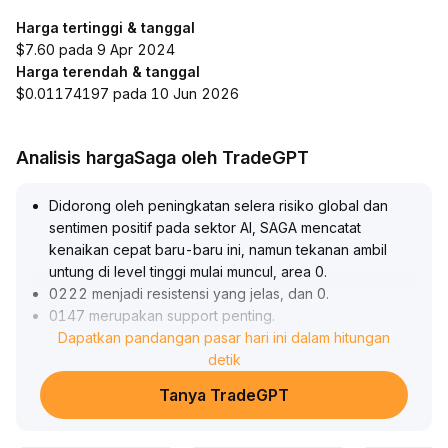
Harga tertinggi & tanggal
$7.60 pada 9 Apr 2024
Harga terendah & tanggal
$0.01174197 pada 10 Jun 2026
Analisis hargaSaga oleh TradeGPT
Didorong oleh peningkatan selera risiko global dan
sentimen positif pada sektor AI, SAGA mencatat
kenaikan cepat baru-baru ini, namun tekanan ambil
untung di level tinggi mulai muncul, area 0
.
0222 menjadi resistensi yang jelas, dan 0
.
0147 merupakan support penting
.
Disarankan investor memperhatikan pembentukan dasar
Dapatkan pandangan pasar hari ini dalam hitungan
di kisaran 0
.
detik
0140–0
.
Tanya TradeGPT
0150; jika mampu bertahan dan harga kembali naik di
atas 0
.
0180 dengan volume meningkat, penambahan posisi