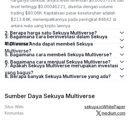
harganya berkisar antara level terendah $0.00037028 dan
level tertinggi $0.00046221, disertai dengan volume
trading $80.06K. Kapitalisasi pasar keseluruhan adalah
$212.84K, menempatkannya pada peringkat #4642 di
antara mata uang kripto lainnya.
2. Berapa harga satu Sekuya Multiverse?
3. Bagaimana cara berinvestasi dalam Sekuya
Multiverse?
4. Di mana Anda dapat membeli Sekuya
Multiverse?
5. Bagaimana cara membeli Sekuya Multiverse?
6. Bagaimana cara menjual Sekuya Multiverse?
7. Apakah Sekuya Multiverse merupakan investasi
yang bagus?
8. Berapa banyak Sekuya Multiverse yang ada?
Sumber Daya Sekuya Multiverse
Situs Web
sekuya.io
WhitePaper
Komunitas
medium.com