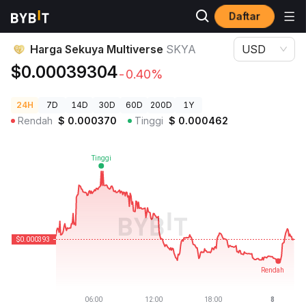
Daftar
Harga Kripto
Harga Sekuya Multiverse SKYA
Harga Sekuya Multiverse
SKYA
USD
$0.00039304
-0.40%
24H
7D
14D
30D
60D
200D
1Y
Rendah
$
0.000370
Tinggi
$
0.000462