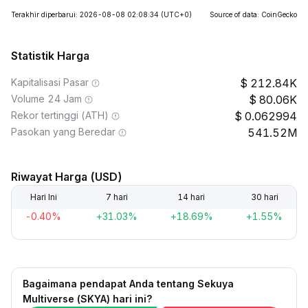
Terakhir diperbarui: 2026-08-08 02:08:34
(UTC+0)
Source of data: CoinGecko
Statistik Harga
Kapitalisasi Pasar
212.84K
Volume 24 Jam
80.06K
Rekor tertinggi (ATH)
0.062994
Pasokan yang Beredar
541.52M
Riwayat Harga (USD)
Hari Ini
7 hari
14 hari
30 hari
-0.40%
+31.03%
+18.69%
+1.55%
Bagaimana pendapat Anda tentang Sekuya
Multiverse (SKYA) hari ini?