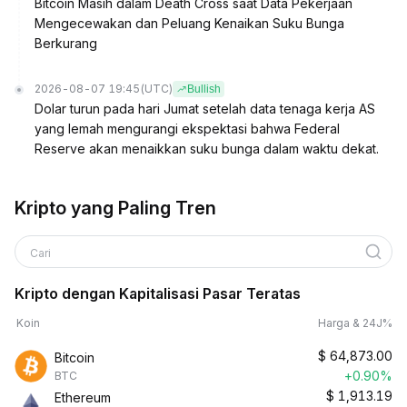
Bitcoin Masih dalam Death Cross saat Data Pekerjaan
Mengecewakan dan Peluang Kenaikan Suku Bunga
Berkurang
2026-08-07 19:45
(UTC)
Bullish
Dolar turun pada hari Jumat setelah data tenaga kerja AS
yang lemah mengurangi ekspektasi bahwa Federal
Reserve akan menaikkan suku bunga dalam waktu dekat.
Kripto yang Paling Tren
Cari
Kripto dengan Kapitalisasi Pasar Teratas
Koin
Harga & 24J%
$
64,873.00
Bitcoin
+0.90%
BTC
$
1,913.19
Ethereum