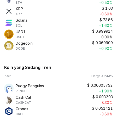
+0.50%
ETH
$
1.03
XRP
-0.60%
XRP
$
73.86
Solana
+1.60%
SOL
$
0.999914
USD1
0.00%
USD1
$
0.069909
Dogecoin
+0.90%
DOGE
Koin yang Sedang Tren
Koin
Harga & 24J%
$
0.00605752
Pudgy Penguins
+1.90%
PENGU
$
0.093203
Cash Cat
-8.30%
CASHCAT
$
0.051421
Cronos
-3.60%
CRO