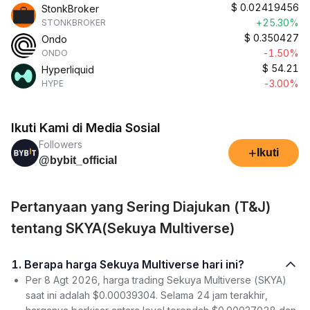
$
0.02419456
StonkBroker
+25.30%
STONKBROKER
$
0.350427
Ondo
-1.50%
ONDO
$
54.21
Hyperliquid
-3.00%
HYPE
Ikuti Kami di Media Sosial
Followers
+
Ikuti
@bybit_official
Pertanyaan yang Sering Diajukan (T&J)
tentang SKYA(Sekuya Multiverse)
1. Berapa harga Sekuya Multiverse hari ini?
Per 8 Agt 2026, harga trading Sekuya Multiverse (SKYA)
saat ini adalah $0.00039304. Selama 24 jam terakhir,