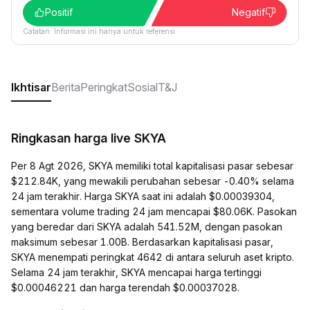
Positif
Negatif
Catatan: Informasi ini hanya untuk referensi.
Ikhtisar
Berita
Peringkat
Sosial
T&J
Ringkasan harga live SKYA
Per 8 Agt 2026, SKYA memiliki total kapitalisasi pasar sebesar
$212.84K, yang mewakili perubahan sebesar -0.40% selama
24 jam terakhir. Harga SKYA saat ini adalah $0.00039304,
sementara volume trading 24 jam mencapai $80.06K. Pasokan
yang beredar dari SKYA adalah 541.52M, dengan pasokan
maksimum sebesar 1.00B. Berdasarkan kapitalisasi pasar,
SKYA menempati peringkat 4642 di antara seluruh aset kripto.
Selama 24 jam terakhir, SKYA mencapai harga tertinggi
$0.00046221 dan harga terendah $0.00037028.