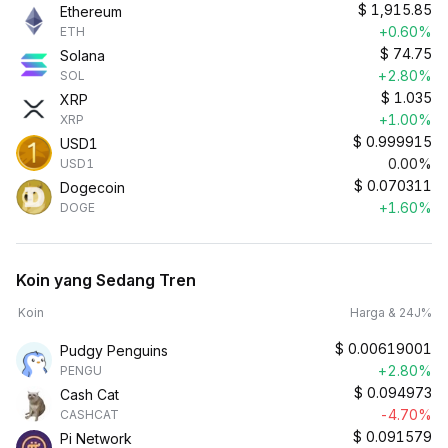
$
1,915.85
Ethereum
+0.60%
ETH
$
74.75
Solana
+2.80%
SOL
$
1.035
XRP
+1.00%
XRP
$
0.999915
USD1
0.00%
USD1
$
0.070311
Dogecoin
+1.60%
DOGE
Koin yang Sedang Tren
Koin
Harga & 24J%
$
0.00619001
Pudgy Penguins
+2.80%
PENGU
$
0.094973
Cash Cat
-4.70%
CASHCAT
$
0.091579
Pi Network