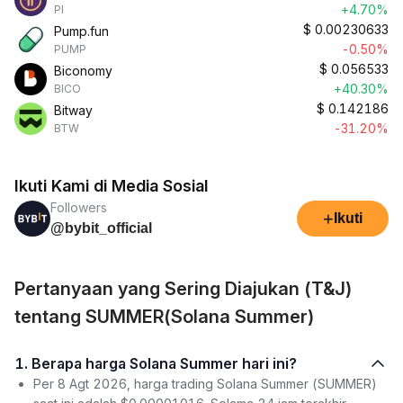
+4.70%
PI
$
0.00230633
Pump.fun
-0.50%
PUMP
$
0.056533
Biconomy
+40.30%
BICO
$
0.142186
Bitway
-31.20%
BTW
Ikuti Kami di Media Sosial
Followers
+
Ikuti
@bybit_official
Pertanyaan yang Sering Diajukan (T&J)
tentang SUMMER(Solana Summer)
1. Berapa harga Solana Summer hari ini?
Per 8 Agt 2026, harga trading Solana Summer (SUMMER)