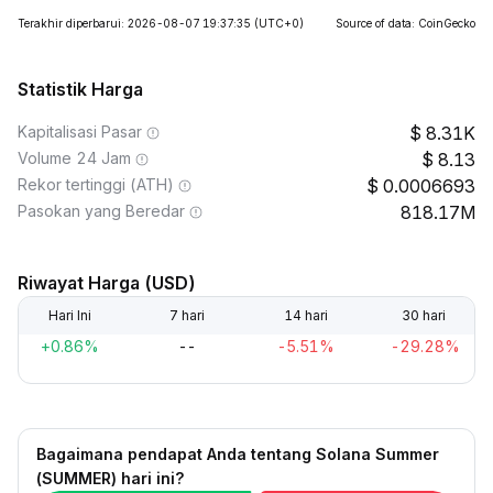
Terakhir diperbarui: 2026-08-07 19:37:35
(UTC+0)
Source of data: CoinGecko
Statistik Harga
Kapitalisasi Pasar
8.31K
Volume 24 Jam
8.13
Rekor tertinggi (ATH)
0.0006693
Pasokan yang Beredar
818.17M
Riwayat Harga (USD)
Hari Ini
7 hari
14 hari
30 hari
+0.86%
--
-5.51%
-29.28%
Bagaimana pendapat Anda tentang Solana Summer
(SUMMER) hari ini?