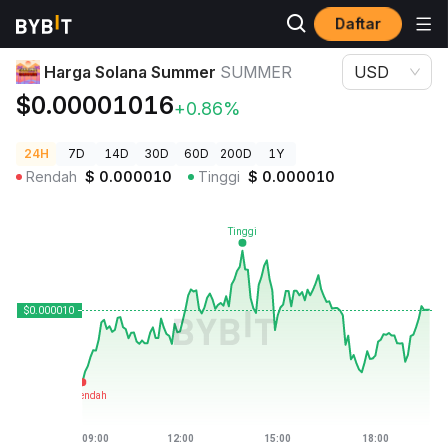
Daftar
Harga Kripto
Harga Solana Summer SUMMER
Harga Solana Summer
SUMMER
USD
$0.00001016
+0.86%
24H
7D
14D
30D
60D
200D
1Y
Rendah
$
0.000010
Tinggi
$
0.000010