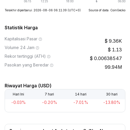
Terakhir diperbarui: 2026-08-06 06:11:39
(UTC+0)
Source of data: CoinGecko
Statistik Harga
Kapitalisasi Pasar
9.36K
Volume 24 Jam
1.13
Rekor tertinggi (ATH)
0.00638547
Pasokan yang Beredar
99.94M
Riwayat Harga (USD)
Hari Ini
7 hari
14 hari
30 hari
-0.03%
-0.20%
-7.01%
-13.80%