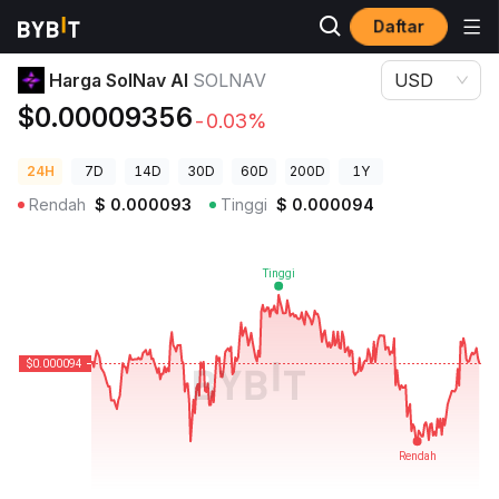
Daftar
Harga Kripto
Harga SolNav AI SOLNAV
Harga SolNav AI
SOLNAV
USD
$0.00009356
-0.03%
24H
7D
14D
30D
60D
200D
1Y
Rendah
$
0.000093
Tinggi
$
0.000094