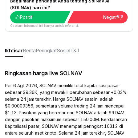
Bagaimana pendapat Anda tentang SolNav AI
(SOLNAV) hari ini?
Positif
Negatif
Catatan: Informasi ini hanya untuk referensi.
Ikhtisar
Berita
Peringkat
Sosial
T&J
Ringkasan harga live SOLNAV
Per 6 Agt 2026, SOLNAV memiliki total kapitalisasi pasar
sebesar $9.36K, yang mewakili perubahan sebesar +0.03%
selama 24 jam terakhir. Harga SOLNAV saat ini adalah
$0.00009356, sementara volume trading 24 jam mencapai
$1.13. Pasokan yang beredar dari SOLNAV adalah 99.94M,
dengan pasokan maksimum sebesar 150.00M. Berdasarkan
kapitalisasi pasar, SOLNAV menempati peringkat 10312 di
antara seluruh aset kripto. Selama 24 jam terakhir, SOLNAV