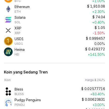
+1.00%
BTC
$
1,910.08
Ethereum
+2.30%
ETH
$
74.04
Solana
+0.40%
SOL
$
1.05
XRP
-1.50%
XRP
$
0.999457
USD1
0.00%
USD1
$
0.429272
Heima
+141.50%
HEI
Koin yang Sedang Tren
Koin
Harga & 24J%
$
0.02577716
Bless
+83.40%
BLESS
$
0.00623831
Pudgy Penguins
+3.00%
PENGU