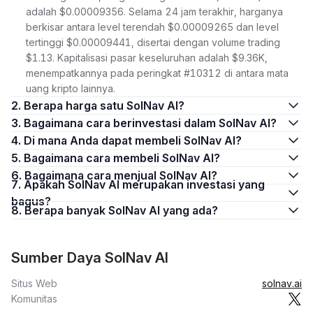
adalah $0.00009356. Selama 24 jam terakhir, harganya
berkisar antara level terendah $0.00009265 dan level
tertinggi $0.00009441, disertai dengan volume trading
$1.13. Kapitalisasi pasar keseluruhan adalah $9.36K,
menempatkannya pada peringkat #10312 di antara mata
uang kripto lainnya.
2. Berapa harga satu SolNav AI?
3. Bagaimana cara berinvestasi dalam SolNav AI?
4. Di mana Anda dapat membeli SolNav AI?
5. Bagaimana cara membeli SolNav AI?
6. Bagaimana cara menjual SolNav AI?
7. Apakah SolNav AI merupakan investasi yang
bagus?
8. Berapa banyak SolNav AI yang ada?
Sumber Daya SolNav AI
Situs Web
solnav.ai
Komunitas