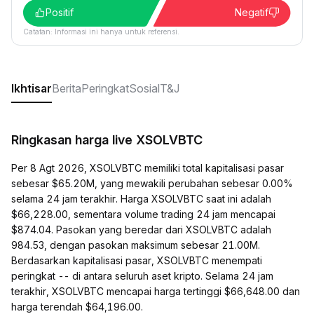
Positif
Negatif
Catatan: Informasi ini hanya untuk referensi.
Ikhtisar
Berita
Peringkat
Sosial
T&J
Ringkasan harga live XSOLVBTC
Per 8 Agt 2026, XSOLVBTC memiliki total kapitalisasi pasar
sebesar $65.20M, yang mewakili perubahan sebesar 0.00%
selama 24 jam terakhir. Harga XSOLVBTC saat ini adalah
$66,228.00, sementara volume trading 24 jam mencapai
$874.04. Pasokan yang beredar dari XSOLVBTC adalah
984.53, dengan pasokan maksimum sebesar 21.00M.
Berdasarkan kapitalisasi pasar, XSOLVBTC menempati
peringkat -- di antara seluruh aset kripto. Selama 24 jam
terakhir, XSOLVBTC mencapai harga tertinggi $66,648.00 dan
harga terendah $64,196.00.