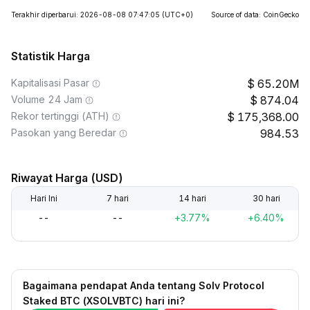
Terakhir diperbarui: 2026-08-08 07:47:05
(UTC+0)
Source of data: CoinGecko
Statistik Harga
Kapitalisasi Pasar
65.20M
Volume 24 Jam
874.04
Rekor tertinggi (ATH)
175,368.00
Pasokan yang Beredar
984.53
Riwayat Harga (USD)
Hari Ini
7 hari
14 hari
30 hari
--
--
+3.77%
+6.40%
Bagaimana pendapat Anda tentang Solv Protocol
Staked BTC (XSOLVBTC) hari ini?