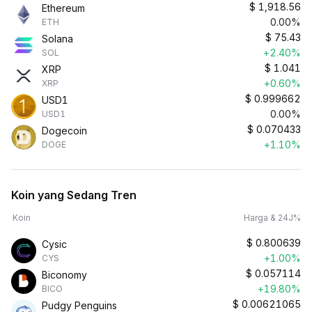
$
1,918.56
Ethereum
0.00%
ETH
$
75.43
Solana
+2.40%
SOL
$
1.041
XRP
+0.60%
XRP
$
0.999662
USD1
0.00%
USD1
$
0.070433
Dogecoin
+1.10%
DOGE
Koin yang Sedang Tren
Koin
Harga & 24J%
$
0.800639
Cysic
+1.00%
CYS
$
0.057114
Biconomy
+19.80%
BICO
$
0.00621065
Pudgy Penguins