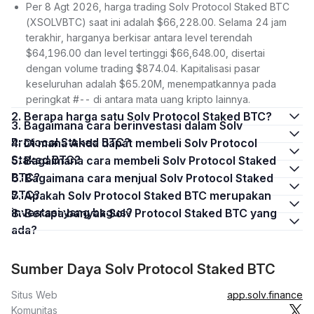
Per 8 Agt 2026, harga trading Solv Protocol Staked BTC
(XSOLVBTC) saat ini adalah $66,228.00. Selama 24 jam
terakhir, harganya berkisar antara level terendah
$64,196.00 dan level tertinggi $66,648.00, disertai
dengan volume trading $874.04. Kapitalisasi pasar
keseluruhan adalah $65.20M, menempatkannya pada
peringkat #-- di antara mata uang kripto lainnya.
2. Berapa harga satu Solv Protocol Staked BTC?
3. Bagaimana cara berinvestasi dalam Solv
Protocol Staked BTC?
4. Di mana Anda dapat membeli Solv Protocol
Staked BTC?
5. Bagaimana cara membeli Solv Protocol Staked
BTC?
6. Bagaimana cara menjual Solv Protocol Staked
BTC?
7. Apakah Solv Protocol Staked BTC merupakan
investasi yang bagus?
8. Berapa banyak Solv Protocol Staked BTC yang
ada?
Sumber Daya Solv Protocol Staked BTC
Situs Web
app.solv.finance
Komunitas