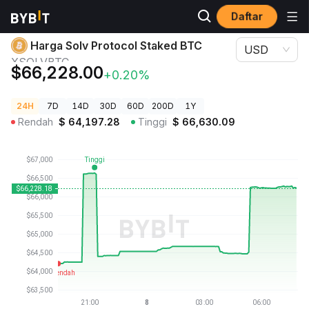
Daftar
Harga Kripto
Harga Solv Protocol Staked BTC XSOLVBTC
Harga Solv Protocol Staked BTC
USD
XSOLVBTC
$66,228.00
+0.20%
24H
7D
14D
30D
60D
200D
1Y
Rendah
$
64,197.28
Tinggi
$
66,630.09