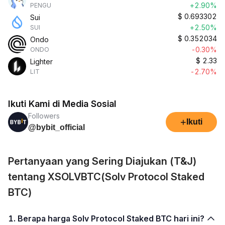
+2.90%
PENGU
$
0.693302
Sui
+2.50%
SUI
$
0.352034
Ondo
-0.30%
ONDO
$
2.33
Lighter
-2.70%
LIT
Ikuti Kami di Media Sosial
Followers
+
Ikuti
@bybit_official
Pertanyaan yang Sering Diajukan (T&J)
tentang XSOLVBTC(Solv Protocol Staked
BTC)
1. Berapa harga Solv Protocol Staked BTC hari ini?