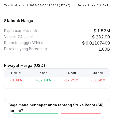
Terakhir diperbarui: 2026-08-08 12:18:13
(UTC+0)
Source of data: CoinGecko
Statistik Harga
Kapitalisasi Pasar
1.52M
Volume 24 Jam
282.99
Rekor tertinggi (ATH)
0.01107409
Pasokan yang Beredar
1.00B
Riwayat Harga (USD)
Hari Ini
7 hari
14 hari
30 hari
-0.34%
+12.14%
-17.29%
-51.68%
Bagaimana pendapat Anda tentang Strike Robot (SR)
hari ini?