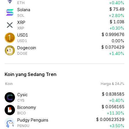
+0.40%
ETH
$
75.49
Solana
+2.80%
SOL
$
1.038
XRP
+0.30%
XRP
$
0.999676
USD1
0.00%
USD1
$
0.070429
Dogecoin
+1.40%
DOGE
Koin yang Sedang Tren
Koin
Harga & 24J%
$
0.838585
Cysic
+0.40%
CYS
$
0.056165
Biconomy
+11.30%
BICO
$
0.00623529
Pudgy Penguins
+3.50%
PENGU