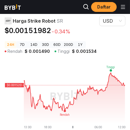
Daftar
Harga Kripto
Harga Strike Robot SR
Harga Strike Robot
SR
USD
$0.00151982
-0.34%
24H
7D
14D
30D
60D
200D
1Y
Rendah
$
0.001490
Tinggi
$
0.001534