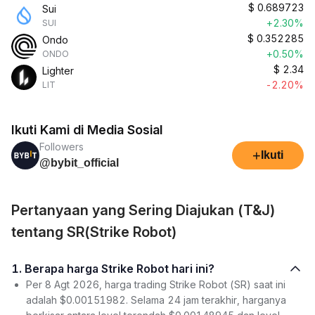
$
0.689723
Sui
+2.30%
SUI
$
0.352285
Ondo
+0.50%
ONDO
$
2.34
Lighter
-2.20%
LIT
Ikuti Kami di Media Sosial
Followers
+
Ikuti
@bybit_official
Pertanyaan yang Sering Diajukan (T&J)
tentang SR(Strike Robot)
1. Berapa harga Strike Robot hari ini?
Per 8 Agt 2026, harga trading Strike Robot (SR) saat ini
adalah $0.00151982. Selama 24 jam terakhir, harganya