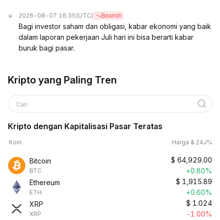
2026-08-07 16:35
(UTC)
Bearish
Bagi investor saham dan obligasi, kabar ekonomi yang baik
dalam laporan pekerjaan Juli hari ini bisa berarti kabar
buruk bagi pasar.
Kripto yang Paling Tren
Cari
Kripto dengan Kapitalisasi Pasar Teratas
Koin
Harga & 24J%
$
64,929.00
Bitcoin
+0.80%
BTC
$
1,915.89
Ethereum
+0.60%
ETH
$
1.024
XRP
-1.00%
XRP