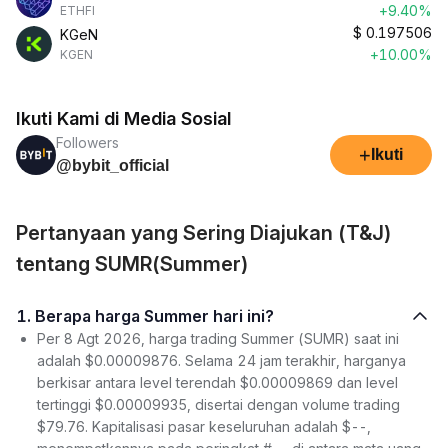
+9.40%
ETHFI
$
0.197506
KGeN
+10.00%
KGEN
Ikuti Kami di Media Sosial
Followers
+
Ikuti
@bybit_official
Pertanyaan yang Sering Diajukan (T&J)
tentang SUMR(Summer)
1. Berapa harga Summer hari ini?
Per 8 Agt 2026, harga trading Summer (SUMR) saat ini
adalah $0.00009876. Selama 24 jam terakhir, harganya
berkisar antara level terendah $0.00009869 dan level
tertinggi $0.00009935, disertai dengan volume trading
$79.76. Kapitalisasi pasar keseluruhan adalah $--,