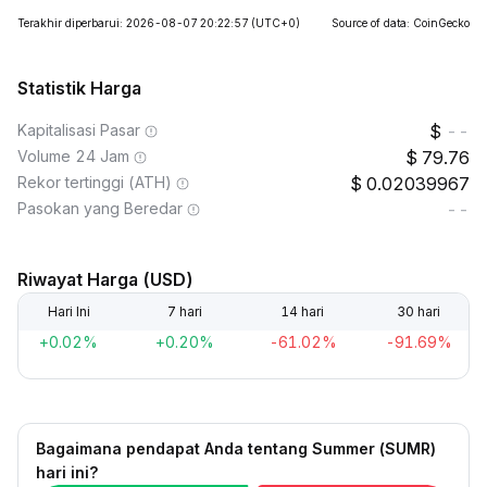
Terakhir diperbarui: 2026-08-07 20:22:57
(UTC+0)
Source of data: CoinGecko
Statistik Harga
Kapitalisasi Pasar
--
Volume 24 Jam
79.76
Rekor tertinggi (ATH)
0.02039967
Pasokan yang Beredar
--
Riwayat Harga (USD)
Hari Ini
7 hari
14 hari
30 hari
+0.02%
+0.20%
-61.02%
-91.69%
Bagaimana pendapat Anda tentang Summer (SUMR)
hari ini?