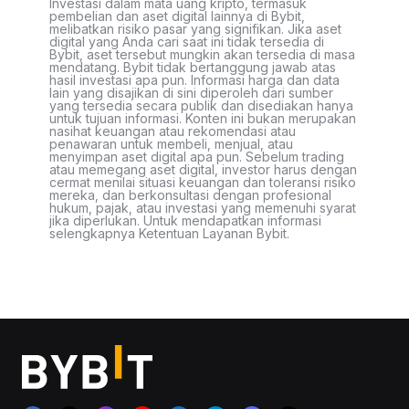
Investasi dalam mata uang kripto, termasuk
pembelian dan aset digital lainnya di Bybit,
melibatkan risiko pasar yang signifikan. Jika aset
digital yang Anda cari saat ini tidak tersedia di
Bybit, aset tersebut mungkin akan tersedia di masa
mendatang. Bybit tidak bertanggung jawab atas
hasil investasi apa pun. Informasi harga dan data
lain yang disajikan di sini diperoleh dari sumber
yang tersedia secara publik dan disediakan hanya
untuk tujuan informasi. Konten ini bukan merupakan
nasihat keuangan atau rekomendasi atau
penawaran untuk membeli, menjual, atau
menyimpan aset digital apa pun. Sebelum trading
atau memegang aset digital, investor harus dengan
cermat menilai situasi keuangan dan toleransi risiko
mereka, dan berkonsultasi dengan profesional
hukum, pajak, atau investasi yang memenuhi syarat
jika diperlukan. Untuk mendapatkan informasi
selengkapnya Ketentuan Layanan Bybit.