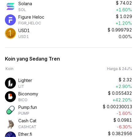
$
74.02
Solana
+1.60%
SOL
$
1.029
Figure Heloc
+1.20%
FIGR_HELOC
$
0.999792
USD1
0.00%
USD1
Koin yang Sedang Tren
Koin
Harga & 24J%
$
2.32
Lighter
+2.90%
LIT
$
0.055432
Biconomy
+42.20%
BICO
$
0.00230013
Pump.fun
-1.60%
PUMP
$
0.0981
Cash Cat
-6.30%
CASHCAT
$
0.382956
Ether.fi