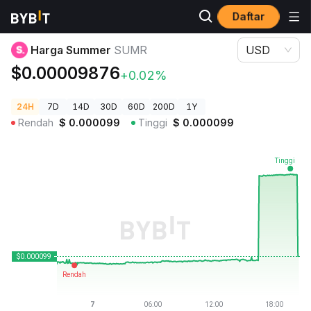
Daftar
Harga Kripto
Harga Summer SUMR
Harga Summer
SUMR
USD
$0.00009876
+0.02%
24H
7D
14D
30D
60D
200D
1Y
Rendah
$
0.000099
Tinggi
$
0.000099