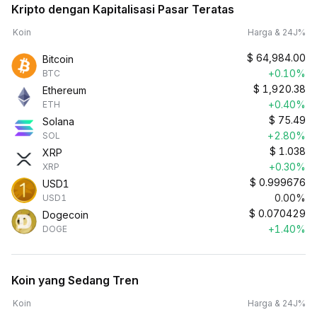
Kripto dengan Kapitalisasi Pasar Teratas
Koin
Harga & 24J%
$
64,984.00
Bitcoin
+0.10%
BTC
$
1,920.38
Ethereum
+0.40%
ETH
$
75.49
Solana
+2.80%
SOL
$
1.038
XRP
+0.30%
XRP
$
0.999676
USD1
0.00%
USD1
$
0.070429
Dogecoin
+1.40%
DOGE
Koin yang Sedang Tren
Koin
Harga & 24J%