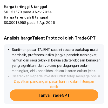
Harga tertinggi & tanggal
$0.151579 pada 3 Nov 2024
Harga terendah & tanggal
$0.00018958 pada 5 Agt 2026
Analisis hargaTalent Protocol oleh TradeGPT
Sentimen pasar TALENT saat ini secara bertahap mulai
membaik, preferensi risiko jangka pendek meningkat,
namun dari segi teknikal belum ada terobosan kenaikan
yang signifikan, dan volume perdagangan belum
meningkat, ciri konsolidasi dalam kisaran cukup jelas
.
Disarankan kepada investor untuk tetap menjaga posisi
ringan dan mengamati, serta menghindari risiko
Dapatkan pandangan pasar hari ini dalam hitungan
penarikan akibat breakout palsu sebelum adanya
detik
terobosan yang jelas pada garis rata-rata utama atau
Tanya TradeGPT
level tertinggi sebelumnya (referensi kuantitatif: rentang
resistensi atas ××~××, rentang support bawah ××) dan
peningkatan volume perdagangan
.