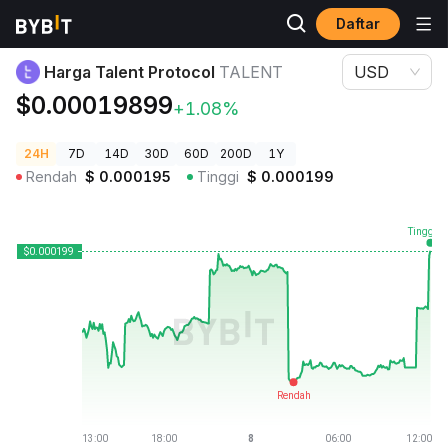
Daftar
Harga Kripto
Harga Talent Protocol TALENT
Harga Talent Protocol
TALENT
USD
$0.00019899
+1.08%
24H
7D
14D
30D
60D
200D
1Y
Rendah
$
0.000195
Tinggi
$
0.000199