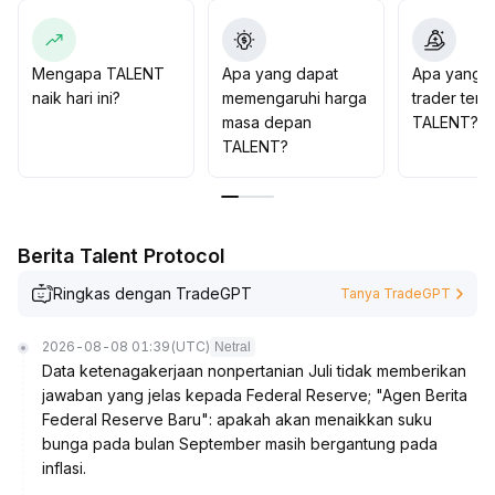
Penataan jangka menengah dan panjang masih perlu
menggabungkan kemajuan fundamental proyek dengan
konfirmasi teknikal, serta hati-hati dalam pemilihan
Mengapa TALENT
Apa yang dapat
Apa yang d
waktu investasi
.
naik hari ini?
memengaruhi harga
trader tent
masa depan
TALENT?
TALENT?
Berita Talent Protocol
Ringkas dengan TradeGPT
Tanya TradeGPT
2026-08-08 01:39
(UTC)
Netral
Data ketenagakerjaan nonpertanian Juli tidak memberikan
jawaban yang jelas kepada Federal Reserve; "Agen Berita
Federal Reserve Baru": apakah akan menaikkan suku
bunga pada bulan September masih bergantung pada
inflasi.