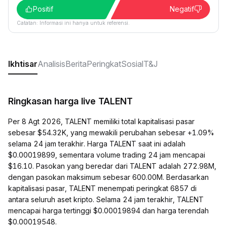
Positif
Negatif
Catatan: Informasi ini hanya untuk referensi.
Ikhtisar
Analisis
Berita
Peringkat
Sosial
T&J
Ringkasan harga live TALENT
Per 8 Agt 2026, TALENT memiliki total kapitalisasi pasar
sebesar $54.32K, yang mewakili perubahan sebesar +1.09%
selama 24 jam terakhir. Harga TALENT saat ini adalah
$0.00019899, sementara volume trading 24 jam mencapai
$16.10. Pasokan yang beredar dari TALENT adalah 272.98M,
dengan pasokan maksimum sebesar 600.00M. Berdasarkan
kapitalisasi pasar, TALENT menempati peringkat 6857 di
antara seluruh aset kripto. Selama 24 jam terakhir, TALENT
mencapai harga tertinggi $0.00019894 dan harga terendah
$0.00019548.