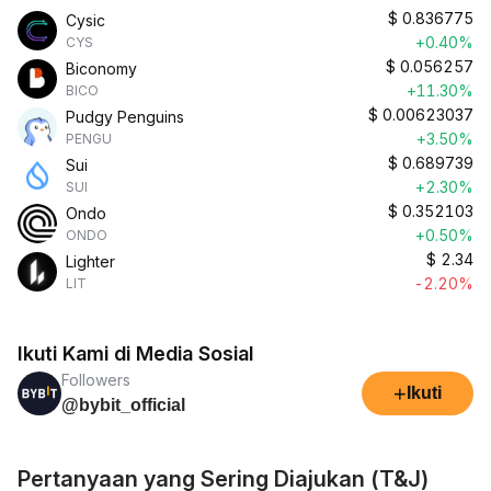
$
0.836775
Cysic
+0.40%
CYS
$
0.056257
Biconomy
+11.30%
BICO
$
0.00623037
Pudgy Penguins
+3.50%
PENGU
$
0.689739
Sui
+2.30%
SUI
$
0.352103
Ondo
+0.50%
ONDO
$
2.34
Lighter
-2.20%
LIT
Ikuti Kami di Media Sosial
Followers
+
Ikuti
@bybit_official
Pertanyaan yang Sering Diajukan (T&J)