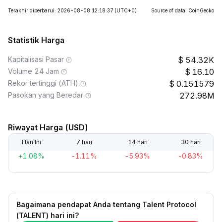
Terakhir diperbarui: 2026-08-08 12:18:37
(UTC+0)
Source of data: CoinGecko
Statistik Harga
Kapitalisasi Pasar
54.32K
Volume 24 Jam
16.10
Rekor tertinggi (ATH)
0.151579
Pasokan yang Beredar
272.98M
Riwayat Harga (USD)
Hari Ini
7 hari
14 hari
30 hari
+1.08%
-1.11%
-5.93%
-0.83%
Bagaimana pendapat Anda tentang Talent Protocol
(TALENT) hari ini?