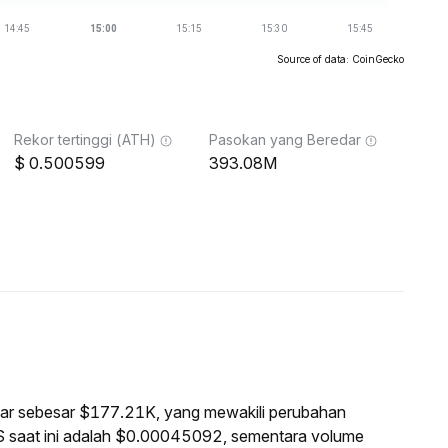
Source of data: CoinGecko
Rekor tertinggi (ATH)
Pasokan yang Beredar
0.500599
393.08M
pasar sebesar $177.21K, yang mewakili perubahan
S saat ini adalah $0.00045092, sementara volume