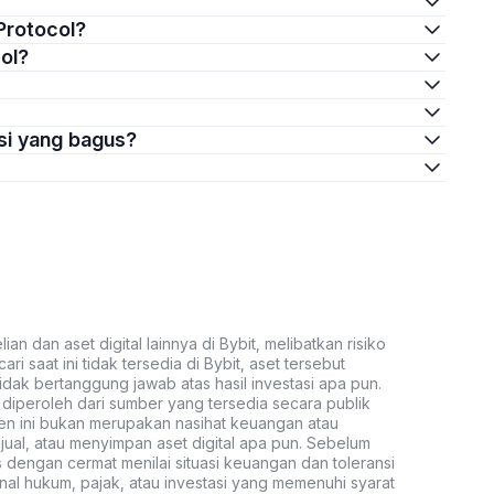
 Protocol?
col?
asi yang bagus?
an dan aset digital lainnya di Bybit, melibatkan risiko
ari saat ini tidak tersedia di Bybit, aset tersebut
idak bertanggung jawab atas hasil investasi apa pun.
ni diperoleh dari sumber yang tersedia secara publik
ten ini bukan merupakan nasihat keuangan atau
al, atau menyimpan aset digital apa pun. Sebelum
s dengan cermat menilai situasi keuangan dan toleransi
nal hukum, pajak, atau investasi yang memenuhi syarat