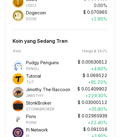
0.00%
USD1
$
0.070965
Dogecoin
+1.90%
DOGE
Koin yang Sedang Tren
Koin
Harga & 24J%
$
0.00630612
Pudgy Penguins
+4.80%
PENGU
$
0.069522
Tutorial
+91.20%
TUT
$
0.01409902
Jimothy The Raccoon
+229.30%
JIMOTHY
$
0.03000112
StonkBroker
+35.90%
STONKBROKER
$
0.02965939
Pons
+22.40%
PONS
$
0.091016
Pi Network
+3.90%
PI