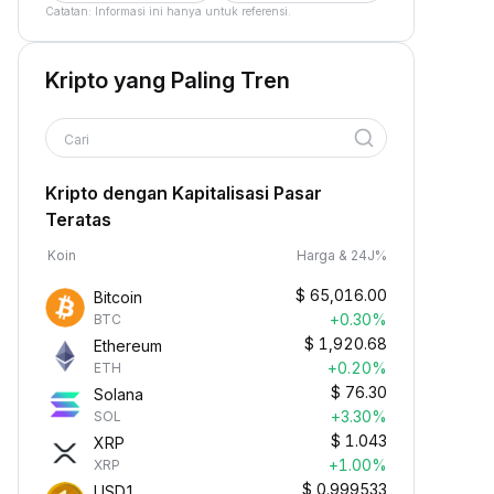
Catatan: Informasi ini hanya untuk referensi.
Kripto yang Paling Tren
Cari
Kripto dengan Kapitalisasi Pasar
Teratas
Koin
Harga & 24J%
$
65,016.00
Bitcoin
+0.30%
BTC
$
1,920.68
Ethereum
+0.20%
ETH
$
76.30
Solana
+3.30%
SOL
$
1.043
XRP
+1.00%
XRP
$
0.999533
USD1