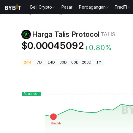
Beli Crypto
Pasar
Perdagangan
TradFi
Harga Kripto
Harga Talis Protocol TALIS
Harga Talis Protocol
TALIS
$0.00045092
+0.80%
24H
7D
14D
30D
60D
200D
1Y