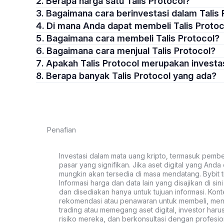
2. Berapa harga satu Talis Protocol?
3. Bagaimana cara berinvestasi dalam Talis
4. Di mana Anda dapat membeli Talis Proto
5. Bagaimana cara membeli Talis Protocol?
6. Bagaimana cara menjual Talis Protocol?
7. Apakah Talis Protocol merupakan invest
8. Berapa banyak Talis Protocol yang ada?
Penafian
Investasi dalam mata uang kripto, termasuk pembeli
pasar yang signifikan. Jika aset digital yang Anda c
mungkin akan tersedia di masa mendatang. Bybit t
Informasi harga dan data lain yang disajikan di si
dan disediakan hanya untuk tujuan informasi. Kon
rekomendasi atau penawaran untuk membeli, menju
trading atau memegang aset digital, investor haru
risiko mereka, dan berkonsultasi dengan profesio