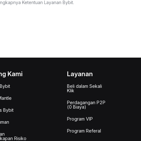
lengkapnya Ketentuan Layanan Bybit.
ng Kami
Layanan
Bybit
Beli dalam Sekali
Klik
antle
Perdagangan P2P
(0 Biaya)
s Bybit
Program VIP
uman
Program Referal
an
kapan Risiko