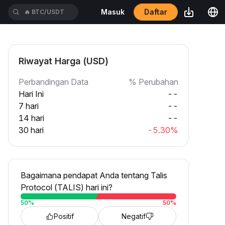
🔥
BTC/USDT
Daftar
Masuk
🔥
ETH/USDT
Riwayat Harga (USD)
Perbandingan Data
% Perubahan
Hari Ini
--
7 hari
--
14 hari
--
30 hari
-5.30%
Bagaimana pendapat Anda tentang Talis
Protocol (TALIS) hari ini?
50
%
50
%
Positif
Negatif