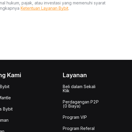
nal hukum, pajak, atau investasi yang memenuhi syarat
lengkapnya
Ketentuan Layanan Bybit
.
ng Kami
Layanan
Bybit
Beli dalam Sekali
Klik
antle
Perdagangan P2P
(0 Biaya)
s Bybit
Program VIP
uman
Program Referal
an