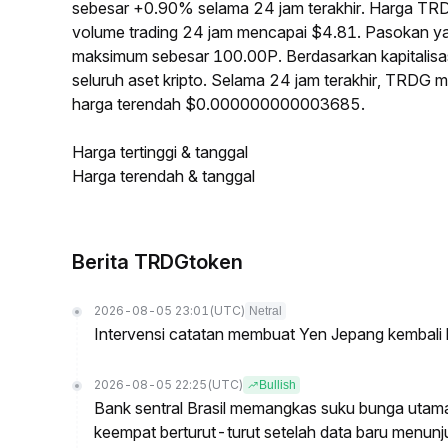
sebesar +0.90% selama 24 jam terakhir. Harga TR
volume trading 24 jam mencapai $4.81. Pasokan y
maksimum sebesar 100.00P. Berdasarkan kapitalisa
seluruh aset kripto. Selama 24 jam terakhir, TRD
harga terendah $0.000000000003685.
Harga tertinggi & tanggal
Harga terendah & tanggal
Berita TRDGtoken
2026-08-05 23:01
(UTC)
Netral
Intervensi catatan membuat Yen Jepang kembali
2026-08-05 22:25
(UTC)
Bullish
Bank sentral Brasil memangkas suku bunga utam
keempat berturut-turut setelah data baru menun