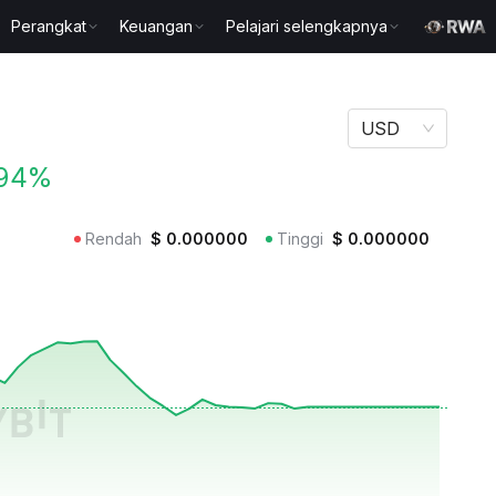
Perangkat
Keuangan
Pelajari selengkapnya
USD
.94%
Rendah
$
0.000000
Tinggi
$
0.000000