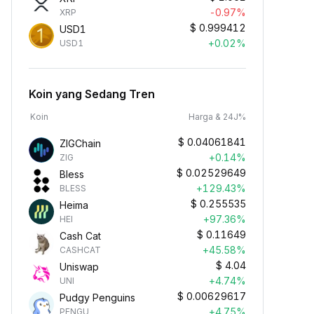
-0.97%
XRP
$
0.999412
USD1
+0.02%
USD1
Koin yang Sedang Tren
Koin
Harga & 24J%
$
0.04061841
ZIGChain
+0.14%
ZIG
$
0.02529649
Bless
+129.43%
BLESS
$
0.255535
Heima
+97.36%
HEI
$
0.11649
Cash Cat
+45.58%
CASHCAT
$
4.04
Uniswap
+4.74%
UNI
$
0.00629617
Pudgy Penguins
+4.75%
PENGU