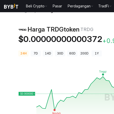
Beli Crypto
Pasar
Perdagangan
TradFi
Harga Kripto
Harga TRDGtoken TRDG
Harga TRDGtoken
TRDG
$0.00000000000372
+0
24H
7D
14D
30D
60D
200D
1Y