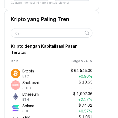
Catatan: Informasi ini hanya untuk referensi.
Kripto yang Paling Tren
Cari
Kripto dengan Kapitalisasi Pasar
Teratas
Koin
Harga & 24J%
$
64,545.00
Bitcoin
+0.90%
BTC
$
10.65
Sheboshis
--
SHEB
$
1,907.36
Ethereum
+2.17%
ETH
$
74.02
Solana
+0.57%
SOL
$
1.061
XRP