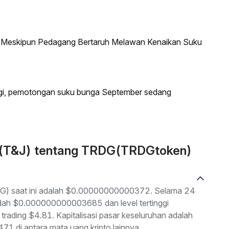
a Meskipun Pedagang Bertaruh Melawan Kenaikan Suku
agi, pemotongan suku bunga September sedang
n (T&J) tentang TRDG(TRDGtoken)
DG) saat ini adalah $0.00000000000372. Selama 24
rendah $0.000000000003685 dan level tertinggi
ading $4.81. Kapitalisasi pasar keseluruhan adalah
 di antara mata uang kripto lainnya.