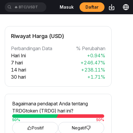
Daftar
Masuk
🔥
BTC/USDT
Riwayat Harga (USD)
Perbandingan Data
% Perubahan
Hari Ini
+0.94%
7 hari
+246.47%
14 hari
+238.11%
30 hari
+1.71%
Bagaimana pendapat Anda tentang
TRDGtoken (TRDG) hari ini?
50
%
50
%
Positif
Negatif