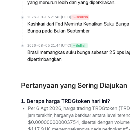
yang menurun lebih dari yang diperkirakan.
2026-08-05 21:48
(UTC)
Bearish
Kashkari dari Fed Meminta Kenaikan Suku Bung
Bunga pada Bulan September
2026-08-05 21:44
(UTC)
Bullish
Brasil memangkas suku bunga sebesar 25 bps l
dipertimbangkan
Pertanyaan yang Sering Diajuka
1. Berapa harga TRDGtoken hari ini?
Per 6 Agt 2026, harga trading TRDGtoken (TR
jam terakhir, harganya berkisar antara level te
$0.000000000003754, disertai dengan volume tr
$117.91K, menempatkannya pada peringkat #5471