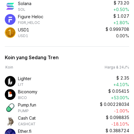
$
73.20
Solana
+0.50%
SOL
$
1.027
Figure Heloc
+1.80%
FIGR_HELOC
$
0.999708
USD1
0.00%
USD1
Koin yang Sedang Tren
Koin
Harga & 24J%
$
2.35
Lighter
+4.10%
LIT
$
0.05415
Biconomy
+53.00%
BICO
$
0.00228034
Pump.fun
-1.00%
PUMP
$
0.098835
Cash Cat
-18.10%
CASHCAT
$
0.388724
Ether.fi