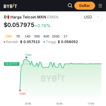
Daftar
Harga Kripto
Harga Telcoin MXN EMXN
Harga Telcoin MXN
EMXN
USD
$0.057975
+0.78%
24H
7D
14D
30D
60D
200D
1Y
Rendah
$
0.057513
Tinggi
$
0.058052