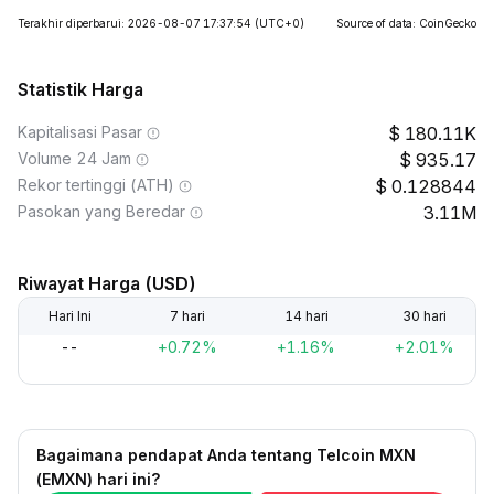
Terakhir diperbarui: 2026-08-07 17:37:54
(UTC+0)
Source of data: CoinGecko
Statistik Harga
Kapitalisasi Pasar
180.11K
Volume 24 Jam
935.17
Rekor tertinggi (ATH)
0.128844
Pasokan yang Beredar
3.11M
Riwayat Harga (USD)
Hari Ini
7 hari
14 hari
30 hari
--
+0.72%
+1.16%
+2.01%
Bagaimana pendapat Anda tentang Telcoin MXN
(EMXN) hari ini?