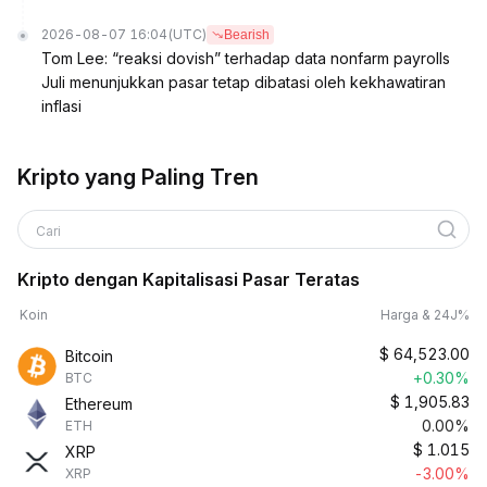
2026-08-07 16:04
(UTC)
Bearish
Tom Lee: “reaksi dovish” terhadap data nonfarm payrolls
Juli menunjukkan pasar tetap dibatasi oleh kekhawatiran
inflasi
Kripto yang Paling Tren
Cari
Kripto dengan Kapitalisasi Pasar Teratas
Koin
Harga & 24J%
$
64,523.00
Bitcoin
+0.30%
BTC
$
1,905.83
Ethereum
0.00%
ETH
$
1.015
XRP
-3.00%
XRP