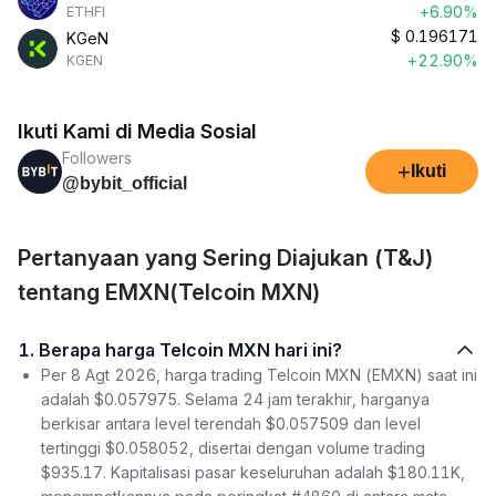
+6.90%
ETHFI
$
0.196171
KGeN
+22.90%
KGEN
Ikuti Kami di Media Sosial
Followers
+
Ikuti
@bybit_official
Pertanyaan yang Sering Diajukan (T&J)
tentang EMXN(Telcoin MXN)
1. Berapa harga Telcoin MXN hari ini?
Per 8 Agt 2026, harga trading Telcoin MXN (EMXN) saat ini
adalah $0.057975. Selama 24 jam terakhir, harganya
berkisar antara level terendah $0.057509 dan level
tertinggi $0.058052, disertai dengan volume trading
$935.17. Kapitalisasi pasar keseluruhan adalah $180.11K,