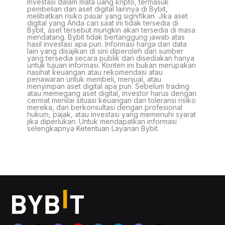
Investasi dalam mata uang kripto, termasuk
pembelian dan aset digital lainnya di Bybit,
melibatkan risiko pasar yang signifikan. Jika aset
digital yang Anda cari saat ini tidak tersedia di
Bybit, aset tersebut mungkin akan tersedia di masa
mendatang. Bybit tidak bertanggung jawab atas
hasil investasi apa pun. Informasi harga dan data
lain yang disajikan di sini diperoleh dari sumber
yang tersedia secara publik dan disediakan hanya
untuk tujuan informasi. Konten ini bukan merupakan
nasihat keuangan atau rekomendasi atau
penawaran untuk membeli, menjual, atau
menyimpan aset digital apa pun. Sebelum trading
atau memegang aset digital, investor harus dengan
cermat menilai situasi keuangan dan toleransi risiko
mereka, dan berkonsultasi dengan profesional
hukum, pajak, atau investasi yang memenuhi syarat
jika diperlukan. Untuk mendapatkan informasi
selengkapnya Ketentuan Layanan Bybit.