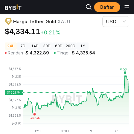
Daftar
Harga Kripto
Harga Tether Gold XAUT
Harga Tether Gold
XAUT
USD
$4,334.11
+0.21%
24H
7D
14D
30D
60D
200D
1Y
Rendah
$
4,322.89
Tinggi
$
4,335.54