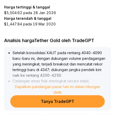
Harga tertinggi & tanggal
$5,504.62 pada 28 Jan 2026
Harga terendah & tanggal
$1,447.84 pada 19 Mar 2020
Analisis hargaTether Gold oleh TradeGPT
Setelah konsolidasi XAUT pada rentang 4040-4090
baru-baru ini, dengan dukungan volume perdagangan
yang meningkat, terjadi breakout dan mencatat rekor
tertinggi baru di 4347; dukungan jangka pendek kini
naik ke rentang 4200-4250
.
Cadangan emas fisik meningkat secara stabil,
mencerminkan kebutuhan alokasi yang kuat di tengah
Dapatkan pandangan pasar hari ini dalam hitungan
ketidakpastian makro, serta dasar nilai jangka
detik
menengah-panjang yang kokoh
.
Tanya TradeGPT
Pasar derivatif didorong oleh aktivitas opsi, likuiditas
meningkat secara signifikan dan kedalaman pasar terus
berkembang
.