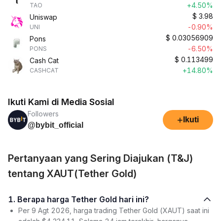
+4.50%
TAO
$
3.98
Uniswap
-0.90%
UNI
$
0.03056909
Pons
-6.50%
PONS
$
0.113499
Cash Cat
+14.80%
CASHCAT
Ikuti Kami di Media Sosial
Followers
+
Ikuti
@bybit_official
Pertanyaan yang Sering Diajukan (T&J)
tentang XAUT(Tether Gold)
1. Berapa harga Tether Gold hari ini?
Per 9 Agt 2026, harga trading Tether Gold (XAUT) saat ini