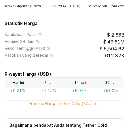
Terakhir diperbarui: 2026-08-09 08:29:42
(UTC+0)
Source of data: CoinGecko
Statistik Harga
Kapitalisasi Pasar
2.66B
Volume 24 Jam
49.61M
Rekor tertinggi (ATH)
5,504.62
Pasokan yang Beredar
612.82K
Riwayat Harga (USD)
Hari Ini
7 hari
14 hari
30 hari
+0.21%
+7.15%
+6.97%
+5.90%
Prediksi Harga Tether Gold (XAUT)
Bagaimana pendapat Anda tentang Tether Gold