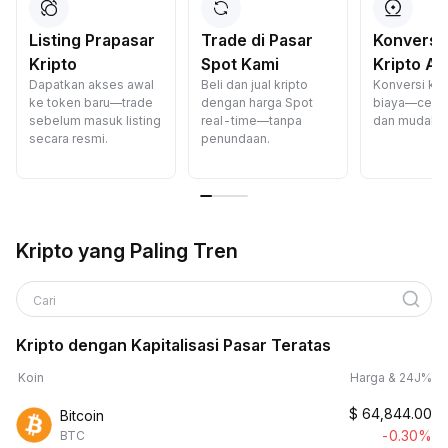
Listing Prapasar
Trade di Pasar
Konversi
Kripto
Spot Kami
Kripto A
Dapatkan akses awal
Beli dan jual kripto
Konversi kri
ke token baru—trade
dengan harga Spot
biaya—cepat
sebelum masuk listing
real-time—tanpa
dan mudah.
secara resmi.
penundaan.
Kripto yang Paling Tren
Cari
Kripto dengan Kapitalisasi Pasar Teratas
Koin
Harga & 24J%
$
64,844.00
Bitcoin
-0.30%
BTC