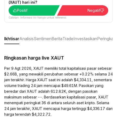
(XAUT) hari ini?
Positif
Negatif
Catatan: Informasi ini hanya untuk referensi.
Ikhtisar
Analisis
Sentimen
Berita
Trade
Investasikan
Peringkat
S
Ringkasan harga live XAUT
Per 9 Agt 2026, XAUT memiliki total kapitalisasi pasar sebesar
$2.66B, yang mewakili perubahan sebesar +0.22% selama 24
jam terakhir. Harga XAUT saat ini adalah $4,334.11, sementara
volume trading 24 jam mencapai $49.61M. Pasokan yang
beredar dari XAUT adalah 612.82K, dengan pasokan
maksimum sebesar --. Berdasarkan kapitalisasi pasar, XAUT
menempati peringkat 36 di antara seluruh aset kripto. Selama
24 jam terakhir, XAUT mencapai harga tertinggi $4,336.17 dan
harga terendah $4,322.72.