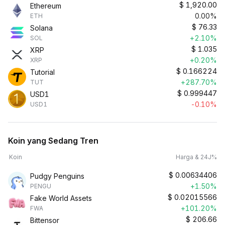
$
1,920.00
Ethereum
0.00%
ETH
$
76.33
Solana
+2.10%
SOL
$
1.035
XRP
+0.20%
XRP
$
0.166224
Tutorial
+287.70%
TUT
$
0.999447
USD1
-0.10%
USD1
Koin yang Sedang Tren
Koin
Harga & 24J%
$
0.00634406
Pudgy Penguins
+1.50%
PENGU
$
0.02015566
Fake World Assets
+101.20%
FWA
$
206.66
Bittensor