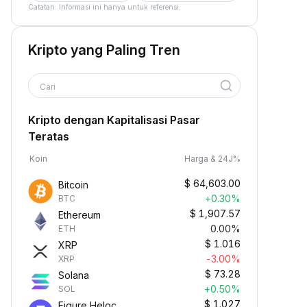
Catatan: Informasi ini hanya untuk referensi.
Kripto yang Paling Tren
Cari
Kripto dengan Kapitalisasi Pasar
Teratas
Koin
Harga & 24J%
$
64,603.00
Bitcoin
+0.30%
BTC
$
1,907.57
Ethereum
0.00%
ETH
$
1.016
XRP
-3.00%
XRP
$
73.28
Solana
+0.50%
SOL
$
1.027
Figure Heloc