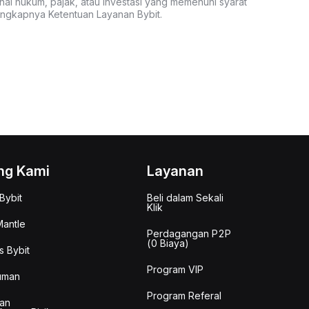
nal hukum, pajak, atau investasi yang memenuhi syarat
lengkapnya Ketentuan Layanan Bybit.
ng Kami
Layanan
Bybit
Beli dalam Sekali
Klik
antle
Perdagangan P2P
(0 Biaya)
s Bybit
Program VIP
uman
Program Referal
an