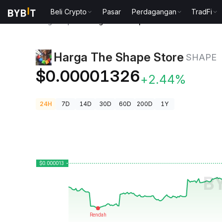
Beli Crypto
Pasar
Perdagangan
TradFi
Harga Kripto
Harga The Shape Store SHAPE
Harga The Shape Store
SHAPE
$0.00001326
+2.44%
24H
7D
14D
30D
60D
200D
1Y