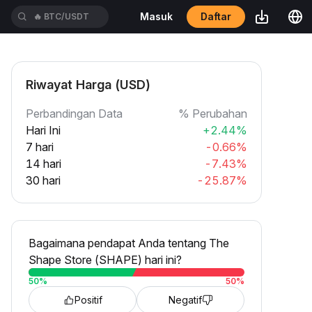
Daftar
Masuk
🔥
BTC/USDT
Riwayat Harga (USD)
Perbandingan Data
% Perubahan
Hari Ini
+2.44%
7 hari
-0.66%
14 hari
-7.43%
30 hari
-25.87%
Bagaimana pendapat Anda tentang The
Shape Store (SHAPE) hari ini?
50
%
50
%
Positif
Negatif