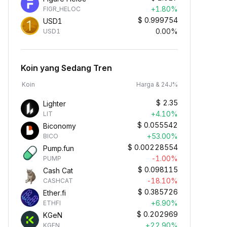
+1.80%
FIGR_HELOC
$
0.999754
USD1
0.00%
USD1
Koin yang Sedang Tren
Koin
Harga & 24J%
$
2.35
Lighter
+4.10%
LIT
$
0.055542
Biconomy
+53.00%
BICO
$
0.00228554
Pump.fun
-1.00%
PUMP
$
0.098115
Cash Cat
-18.10%
CASHCAT
$
0.385726
Ether.fi
+6.90%
ETHFI
$
0.202969
KGeN
+22.90%
KGEN