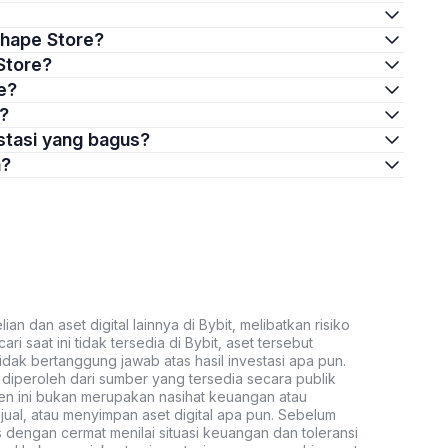
Shape Store?
Store?
e?
e?
stasi yang bagus?
a?
an dan aset digital lainnya di Bybit, melibatkan risiko
ari saat ini tidak tersedia di Bybit, aset tersebut
idak bertanggung jawab atas hasil investasi apa pun.
ni diperoleh dari sumber yang tersedia secara publik
ten ini bukan merupakan nasihat keuangan atau
al, atau menyimpan aset digital apa pun. Sebelum
s dengan cermat menilai situasi keuangan dan toleransi