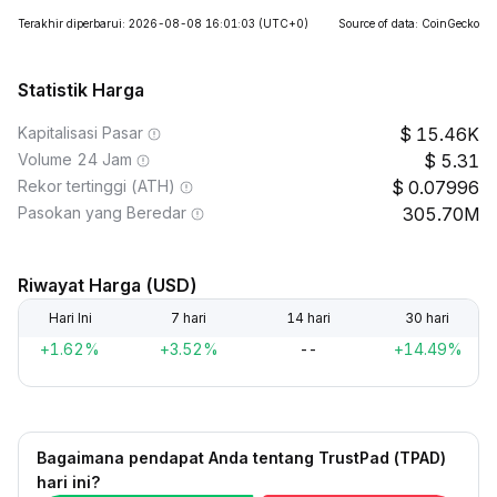
Terakhir diperbarui: 2026-08-08 16:01:03
(UTC+0)
Source of data: CoinGecko
Statistik Harga
Kapitalisasi Pasar
15.46K
Volume 24 Jam
5.31
Rekor tertinggi (ATH)
0.07996
Pasokan yang Beredar
305.70M
Riwayat Harga (USD)
Hari Ini
7 hari
14 hari
30 hari
+1.62%
+3.52%
--
+14.49%
Bagaimana pendapat Anda tentang TrustPad (TPAD)
hari ini?