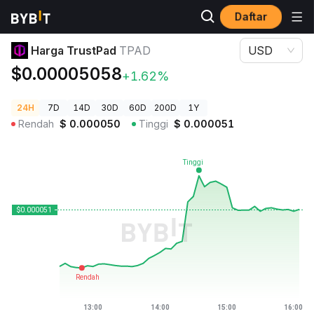
Daftar
Harga Kripto
Harga TrustPad TPAD
Harga TrustPad
TPAD
USD
$0.00005058
+1.62%
24H
7D
14D
30D
60D
200D
1Y
Rendah
$
0.000050
Tinggi
$
0.000051