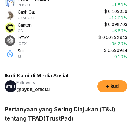
+1.50%
PENGU
$
0.109356
Cash Cat
+12.00%
CASHCAT
$
0.098703
Canton
+6.80%
CC
$
0.00292943
IoTeX
+35.20%
IOTX
$
0.690944
Sui
+0.10%
SUI
Ikuti Kami di Media Sosial
Followers
+
Ikuti
@bybit_official
Pertanyaan yang Sering Diajukan (T&J)
tentang TPAD(TrustPad)