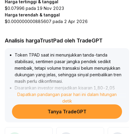
Harga tertinggi & tanggal
$0.07996 pada 19 Nov 2023
Harga terendah & tanggal
$0.000000000885607 pada 2 Apr 2026
Analisis hargaTrustPad oleh TradeGPT
Token TPAD saat ini menunjukkan tanda-tanda
stabilisasi, sentimen pasar jangka pendek sedikit
membaik, tetapi volume transaksi belum menunjukkan
dukungan yang jelas, sehingga sinyal pembalikan tren
masih perlu dikonfirmasi
.
Disarankan investor menjadikan kisaran 1,80-2,05
sebagai area support dan 2,30 sebagai area
Dapatkan pandangan pasar hari ini dalam hitungan
resistance, serta menerapkan strategi perdagangan
detik
dalam kisaran tersebut
.
Tanya TradeGPT
Jika harga menembus 2,30 dengan volume yang
meningkat, dapat menambah posisi secara moderat; jika
volume tidak cukup atau harga kembali turun menembus
support, harus segera menghentikan kerugian dan