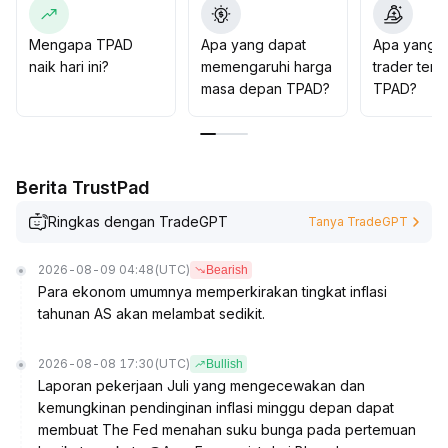
mengendalikan posisi secara keseluruhan, dengan
prioritas pada pengendalian risiko
.
Mengapa TPAD
Apa yang dapat
Apa yang d
naik hari ini?
memengaruhi harga
trader tent
masa depan TPAD?
TPAD?
Berita TrustPad
Ringkas dengan TradeGPT
Tanya TradeGPT
2026-08-09 04:48
(UTC)
Bearish
Para ekonom umumnya memperkirakan tingkat inflasi
tahunan AS akan melambat sedikit.
2026-08-08 17:30
(UTC)
Bullish
Laporan pekerjaan Juli yang mengecewakan dan
kemungkinan pendinginan inflasi minggu depan dapat
membuat The Fed menahan suku bunga pada pertemuan