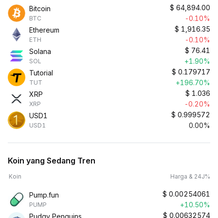
$
64,894.00
Bitcoin
-0.10%
BTC
$
1,916.35
Ethereum
-0.10%
ETH
$
76.41
Solana
+1.90%
SOL
$
0.179717
Tutorial
+196.70%
TUT
$
1.036
XRP
-0.20%
XRP
$
0.999572
USD1
0.00%
USD1
Koin yang Sedang Tren
Koin
Harga & 24J%
$
0.00254061
Pump.fun
+10.50%
PUMP
$
0.00632574
Pudgy Penguins