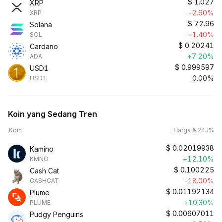
$
1.027
XRP
-2.60%
XRP
$
72.96
Solana
-1.40%
SOL
$
0.20241
Cardano
+7.20%
ADA
$
0.999597
USD1
0.00%
USD1
Koin yang Sedang Tren
Koin
Harga & 24J%
$
0.02019938
Kamino
+12.10%
KMNO
$
0.100225
Cash Cat
-18.00%
CASHCAT
$
0.01192134
Plume
+10.30%
PLUME
$
0.00607011
Pudgy Penguins