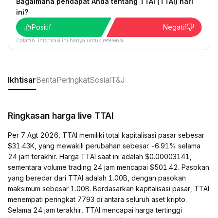
Bagaimana pendapat Anda tentang TTAI (TTAI) hari
ini?
Positif
Negatif
Catatan: Informasi ini hanya untuk referensi.
Ikhtisar
Berita
Peringkat
Sosial
T&J
Ringkasan harga live TTAI
Per 7 Agt 2026, TTAI memiliki total kapitalisasi pasar sebesar
$31.43K, yang mewakili perubahan sebesar -6.91% selama
24 jam terakhir. Harga TTAI saat ini adalah $0.00003141,
sementara volume trading 24 jam mencapai $501.42. Pasokan
yang beredar dari TTAI adalah 1.00B, dengan pasokan
maksimum sebesar 1.00B. Berdasarkan kapitalisasi pasar, TTAI
menempati peringkat 7793 di antara seluruh aset kripto.
Selama 24 jam terakhir, TTAI mencapai harga tertinggi