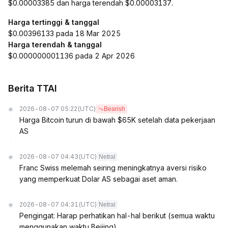
$0.00003385 dan harga terendah $0.00003137.
Harga tertinggi & tanggal
$0.00396133 pada 18 Mar 2025
Harga terendah & tanggal
$0.000000001136 pada 2 Apr 2026
Berita TTAI
2026-08-07 05:22
(UTC)
Bearish
Harga Bitcoin turun di bawah $65K setelah data pekerjaan
AS
2026-08-07 04:43
(UTC)
Netral
Franc Swiss melemah seiring meningkatnya aversi risiko
yang memperkuat Dolar AS sebagai aset aman.
2026-08-07 04:31
(UTC)
Netral
Pengingat: Harap perhatikan hal-hal berikut (semua waktu
menggunakan waktu Beijing).