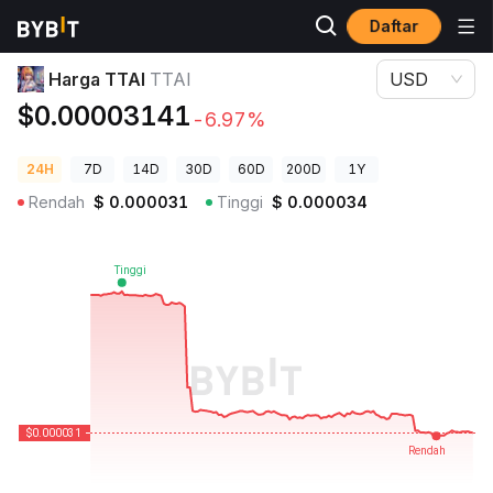
Daftar
Harga Kripto
Harga TTAI TTAI
Harga TTAI
TTAI
USD
$0.00003141
-6.97%
24H
7D
14D
30D
60D
200D
1Y
Rendah
$
0.000031
Tinggi
$
0.000034