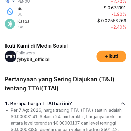
-2.70%
PENGU
$
0.673391
Sui
-1.90%
SUI
$
0.02558269
Kaspa
-2.40%
KAS
Ikuti Kami di Media Sosial
Followers
+
Ikuti
@bybit_official
Pertanyaan yang Sering Diajukan (T&J)
tentang TTAI(TTAI)
1. Berapa harga TTAI hari ini?
Per 7 Agt 2026, harga trading TTAI (TTAI) saat ini adalah
$0.00003141. Selama 24 jam terakhir, harganya berkisar
antara level terendah $0.00003137 dan level tertinggi
$0.00003385, disertai dengan volume trading $501.42.