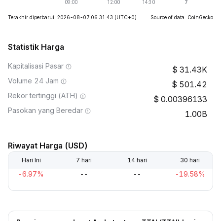
Terakhir diperbarui: 2026-08-07 06:31:43
(UTC+0)
Source of data: CoinGecko
Statistik Harga
Kapitalisasi Pasar
31.43K
Volume 24 Jam
501.42
Rekor tertinggi (ATH)
0.00396133
Pasokan yang Beredar
1.00B
Riwayat Harga (USD)
Hari Ini
7 hari
14 hari
30 hari
-6.97%
--
--
-19.58%