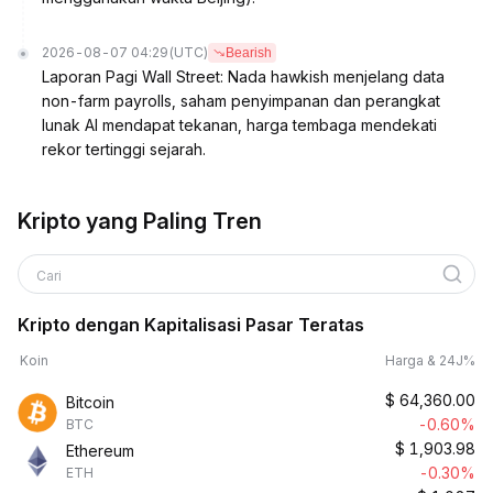
2026-08-07 04:29
(UTC)
Bearish
Laporan Pagi Wall Street: Nada hawkish menjelang data
non-farm payrolls, saham penyimpanan dan perangkat
lunak AI mendapat tekanan, harga tembaga mendekati
rekor tertinggi sejarah.
Kripto yang Paling Tren
Cari
Kripto dengan Kapitalisasi Pasar Teratas
Koin
Harga & 24J%
$
64,360.00
Bitcoin
-0.60%
BTC
$
1,903.98
Ethereum
-0.30%
ETH