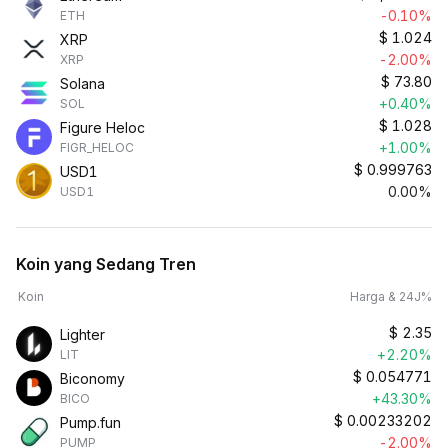
-0.10%
ETH
$
1.024
XRP
-2.00%
XRP
$
73.80
Solana
+0.40%
SOL
$
1.028
Figure Heloc
+1.00%
FIGR_HELOC
$
0.999763
USD1
0.00%
USD1
Koin yang Sedang Tren
Koin
Harga & 24J%
$
2.35
Lighter
+2.20%
LIT
$
0.054771
Biconomy
+43.30%
BICO
$
0.00233202
Pump.fun
-2.00%
PUMP