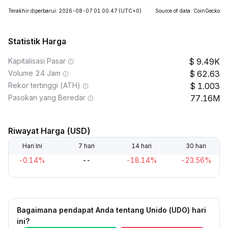
Terakhir diperbarui: 2026-08-07 01:00:47
(UTC+0)
Source of data: CoinGecko
Statistik Harga
Kapitalisasi Pasar
9.49K
Volume 24 Jam
62.63
Rekor tertinggi (ATH)
1.003
Pasokan yang Beredar
77.16M
Riwayat Harga (USD)
Hari Ini
7 hari
14 hari
30 hari
-0.14%
--
-18.14%
-23.56%
Bagaimana pendapat Anda tentang Unido (UDO) hari
ini?