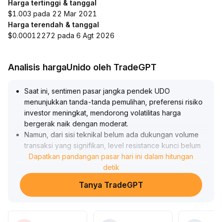
Harga tertinggi & tanggal
$1.003 pada 22 Mar 2021
Harga terendah & tanggal
$0.00012272 pada 6 Agt 2026
Analisis hargaUnido oleh TradeGPT
Saat ini, sentimen pasar jangka pendek UDO
menunjukkan tanda-tanda pemulihan, preferensi risiko
investor meningkat, mendorong volatilitas harga
bergerak naik dengan moderat
.
Namun, dari sisi teknikal belum ada dukungan volume
transaksi yang signifikan, level resistance kunci belum
berhasil ditembus, sinyal pembalikan tren masih perlu
Dapatkan pandangan pasar hari ini dalam hitungan
dikonfirmasi
.
detik
Disarankan untuk mengamati perubahan volume
Tanya TradeGPT
transaksi selanjutnya
.
Jika terjadi penembusan ke titik tertinggi baru-baru ini
dengan volume tinggi (rentang acuan 0,85–0,90),
dapat mempertimbangkan penambahan posisi secara