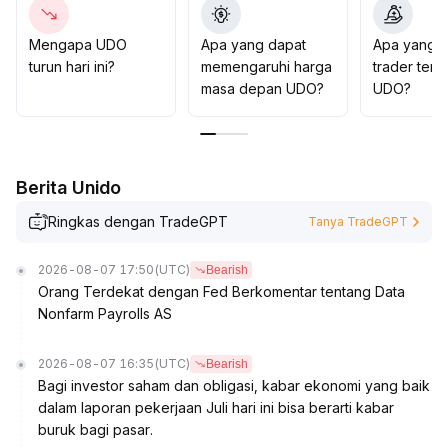
moderat; jika volume masih rendah, tetap waspada dan
mengendalikan risiko mengejar harga tinggi
.
Mengapa UDO
Apa yang dapat
Apa yang d
turun hari ini?
memengaruhi harga
trader tent
masa depan UDO?
UDO?
Berita Unido
Ringkas dengan TradeGPT
Tanya TradeGPT
2026-08-07 17:50
(UTC)
Bearish
Orang Terdekat dengan Fed Berkomentar tentang Data
Nonfarm Payrolls AS
2026-08-07 16:35
(UTC)
Bearish
Bagi investor saham dan obligasi, kabar ekonomi yang baik
dalam laporan pekerjaan Juli hari ini bisa berarti kabar
buruk bagi pasar.