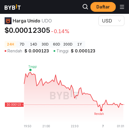
Daftar
Harga Kripto
Harga Unido UDO
Harga Unido
UDO
USD
$0.00012305
-0.14%
24H
7D
14D
30D
60D
200D
1Y
Rendah
$
0.000123
Tinggi
$
0.000123