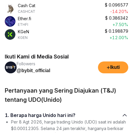
$
0.096577
Cash Cat
-14.20%
CASHCAT
$
0.386342
Ether.fi
+7.50%
ETHFI
$
0.198879
KGeN
+12.00%
KGEN
Ikuti Kami di Media Sosial
Followers
+
Ikuti
@bybit_official
Pertanyaan yang Sering Diajukan (T&J)
tentang UDO(Unido)
1. Berapa harga Unido hari ini?
Per 8 Agt 2026, harga trading Unido (UDO) saat ini adalah
$0.00012305. Selama 24 jam terakhir, harganya berkisar