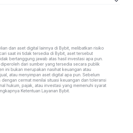
an dan aset digital lainnya di Bybit, melibatkan risiko
ari saat ini tidak tersedia di Bybit, aset tersebut
idak bertanggung jawab atas hasil investasi apa pun.
ni diperoleh dari sumber yang tersedia secara publik
ten ini bukan merupakan nasihat keuangan atau
al, atau menyimpan aset digital apa pun. Sebelum
s dengan cermat menilai situasi keuangan dan toleransi
nal hukum, pajak, atau investasi yang memenuhi syarat
lengkapnya Ketentuan Layanan Bybit.