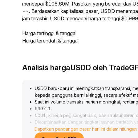
mencapai $106.60M. Pasokan yang beredar dari U
--. Berdasarkan kapitalisasi pasar, USDD menempati
jam terakhir, USDD mencapai harga tertinggi $0.9
Harga tertinggi & tanggal
Harga terendah & tanggal
Analisis hargaUSDD oleh TradeG
USDD baru-baru ini meningkatkan transparansi, m
kepada pengguna bernilai tinggi, secara efektif
Saat ini volume transaksi harian meningkat, rentang
9997–1
.
0001, kinerja peg sangat baik, dan struktur aliran
Dikombinasikan dengan tingkat jaminan berlebih
Dapatkan pandangan pasar hari ini dalam hitungan 
baru seperti WBTC, disarankan untuk secara khu
arbitrase dan penambahan alokasi, memanfaatkan 