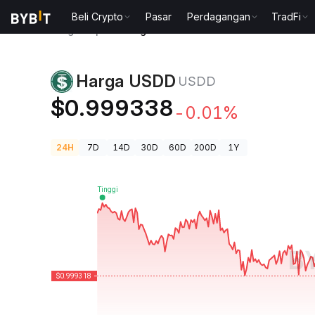
Beli Crypto
Pasar
Perdagangan
TradFi
Harga Kripto
Harga USDD USDD
Harga USDD
USDD
$0.999338
-0.01%
24H
7D
14D
30D
60D
200D
1Y