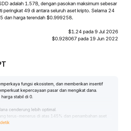
SDD adalah 1.57B, dengan pasokan maksimum sebesar
 peringkat 49 di antara seluruh aset kripto. Selama 24
995 dan harga terendah $0.999258.
$1.24 pada 9 Jul 2026
$0.928067 pada 19 Jun 2022
PT
emperkaya fungsi ekosistem, dan memberikan insentif
 memperkuat kepercayaan pasar dan mengikat dana
.
 harga stabil di 0
.
 dana cenderung lebih optimal
.
 yang terus-menerus di atas 145% dan penambahan aset
detik
sus memperhatikan efek pengumpulan dana dalam peluang
peluang strategi yang disediakan oleh pengelolaan dana