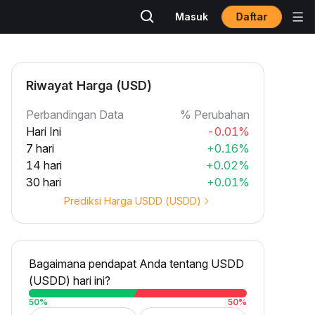
Daftar
Masuk
Riwayat Harga (USD)
Perbandingan Data
% Perubahan
Hari Ini
-0.01%
7 hari
+0.16%
14 hari
+0.02%
30 hari
+0.01%
Prediksi Harga USDD (USDD)
Bagaimana pendapat Anda tentang USDD
(USDD) hari ini?
50
%
50
%