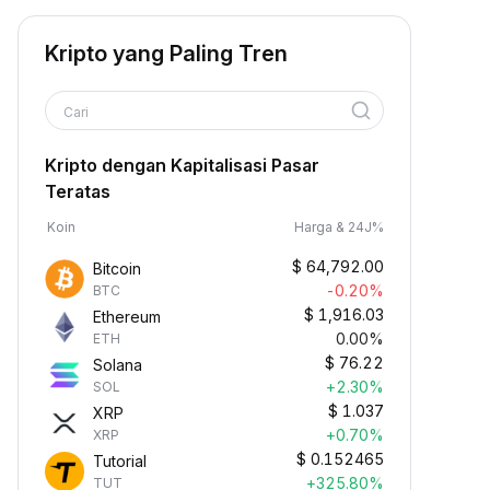
Kripto yang Paling Tren
Cari
Kripto dengan Kapitalisasi Pasar
Teratas
Koin
Harga & 24J%
$
64,792.00
Bitcoin
-0.20%
BTC
$
1,916.03
Ethereum
0.00%
ETH
$
76.22
Solana
+2.30%
SOL
$
1.037
XRP
+0.70%
XRP
$
0.152465
Tutorial
+325.80%
TUT