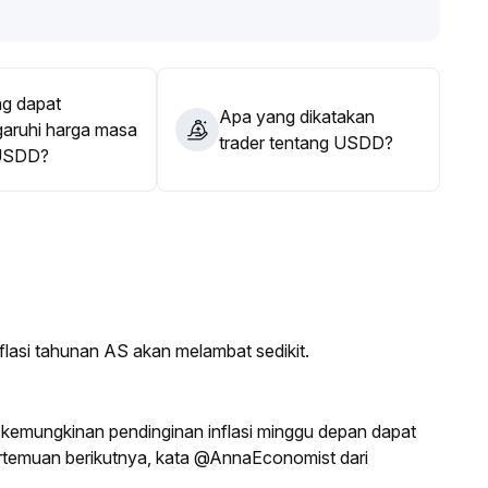
ilaian USDD sebagai “stabil dan cenderung bullish”
.
g dapat
Apa yang dikatakan
ruhi harga masa
trader tentang USDD?
USDD?
asi tahunan AS akan melambat sedikit.
kemungkinan pendinginan inflasi minggu depan dapat
temuan berikutnya, kata @AnnaEconomist dari