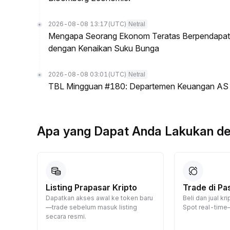
2026-08-08 13:17
(UTC)
Netral
Mengapa Seorang Ekonom Teratas Berpendapat P
dengan Kenaikan Suku Bunga
2026-08-08 03:01
(UTC)
Netral
TBL Mingguan #180: Departemen Keuangan AS & T
Apa yang Dapat Anda Lakukan d
a
Listing Prapasar Kripto
Trade di Pa
Dapatkan akses awal ke token baru
Beli dan jual k
—trade sebelum masuk listing
Spot real-time
p
secara resmi.
ksikan