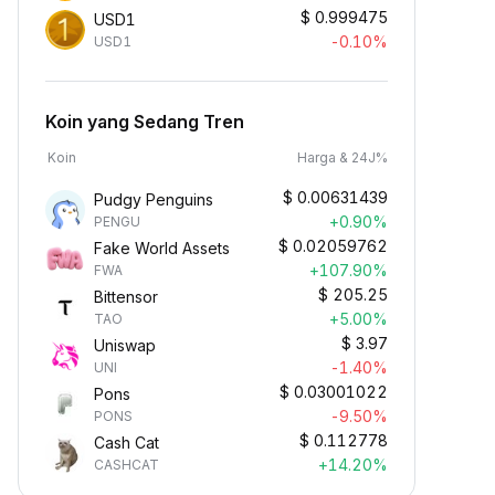
$
0.999475
USD1
-0.10%
USD1
Koin yang Sedang Tren
Koin
Harga & 24J%
$
0.00631439
Pudgy Penguins
+0.90%
PENGU
$
0.02059762
Fake World Assets
+107.90%
FWA
$
205.25
Bittensor
+5.00%
TAO
$
3.97
Uniswap
-1.40%
UNI
$
0.03001022
Pons
Dapatkan Kripto secara
-9.50%
PONS
Pasif
$
0.112778
Cash Cat
apatkan hadiah pasif—cukup
+14.20%
CASHCAT
epositkan dana Anda dan saksikan
umlahnya bertumbuh.