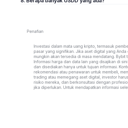
8. Berapa banyak USDD yang ada?
Penafian
Investasi dalam mata uang kripto, termasuk pembeli
pasar yang signifikan. Jika aset digital yang Anda c
mungkin akan tersedia di masa mendatang. Bybit t
Informasi harga dan data lain yang disajikan di si
dan disediakan hanya untuk tujuan informasi. Kon
rekomendasi atau penawaran untuk membeli, menju
trading atau memegang aset digital, investor haru
risiko mereka, dan berkonsultasi dengan profesio
jika diperlukan. Untuk mendapatkan informasi se