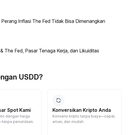
erang Inflasi The Fed Tidak Bisa Dimenangkan
he Fed, Pasar Tenaga Kerja, dan Likuiditas
engan USDD?
sar Spot Kami
Konversikan Kripto Anda
ripto dengan harga
Konversi kripto tanpa biaya—cepat,
—tanpa penundaan.
aman, dan mudah.
D
d
j