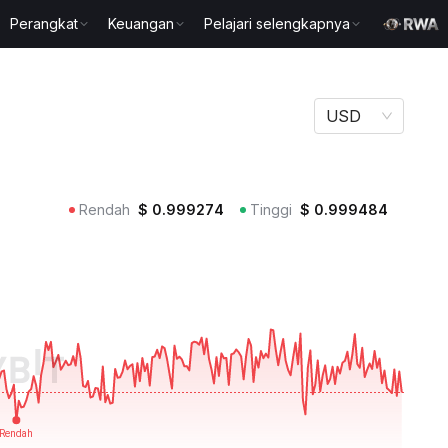
Perangkat
Keuangan
Pelajari selengkapnya
USD
Rendah
$
0.999274
Tinggi
$
0.999484