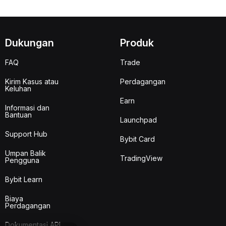
Dukungan
Produk
FAQ
Trade
Kirim Kasus atau
Perdagangan
Keluhan
Earn
Informasi dan
Bantuan
Launchpad
Support Hub
Bybit Card
Umpan Balik
TradingView
Pengguna
Bybit Learn
Biaya
Perdagangan
Dokumentasi API