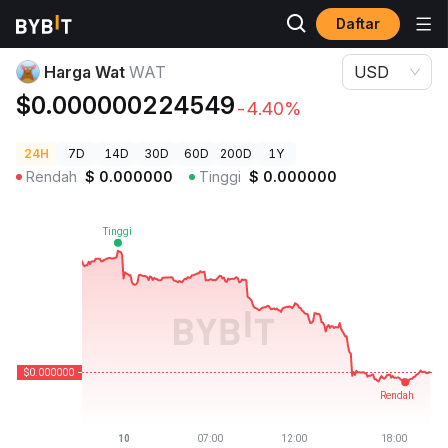
Daftar
Harga Kripto
Harga Wat WAT
Harga Wat
WAT
USD
$0.000000224549
-4.40%
24H
7D
14D
30D
60D
200D
1Y
Rendah
$
0.000000
Tinggi
$
0.000000