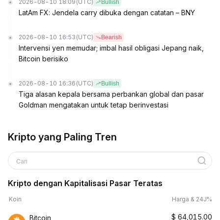
2026-08-10 18:09
(UTC)
Bullish
LatAm FX: Jendela carry dibuka dengan catatan – BNY
2026-08-10 16:53
(UTC)
Bearish
Intervensi yen memudar; imbal hasil obligasi Jepang naik,
Bitcoin berisiko
2026-08-10 16:36
(UTC)
Bullish
Tiga alasan kepala bersama perbankan global dan pasar
Goldman mengatakan untuk tetap berinvestasi
Kripto yang Paling Tren
Cari
Kripto dengan Kapitalisasi Pasar Teratas
Koin
Harga & 24J%
$
64,015.00
Bitcoin