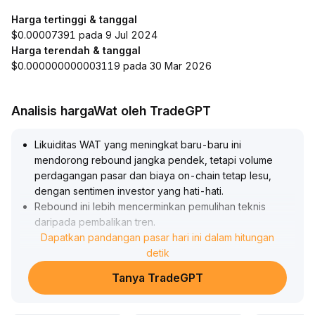
Harga tertinggi & tanggal
$0.00007391 pada 9 Jul 2024
Harga terendah & tanggal
$0.000000000003119 pada 30 Mar 2026
Analisis hargaWat oleh TradeGPT
Likuiditas WAT yang meningkat baru-baru ini
mendorong rebound jangka pendek, tetapi volume
perdagangan pasar dan biaya on-chain tetap lesu,
dengan sentimen investor yang hati-hati
.
Rebound ini lebih mencerminkan pemulihan teknis
daripada pembalikan tren
.
Harga saat ini masih berada di bawah rata-rata
Dapatkan pandangan pasar hari ini dalam hitungan
pergerakan utama jangka pendek dan menengah,
detik
belum secara efektif menembus level resistensi kunci
Tanya TradeGPT
(disarankan memantau kisaran 5
.
60-6
.
10)
.