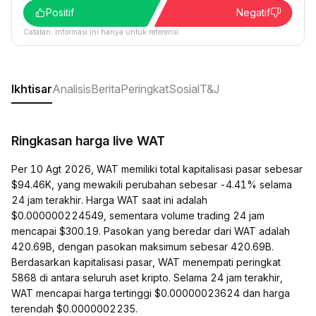
Positif
Negatif
Catatan: Informasi ini hanya untuk referensi.
Ikhtisar
Analisis
Berita
Peringkat
Sosial
T&J
Ringkasan harga live WAT
Per 10 Agt 2026, WAT memiliki total kapitalisasi pasar sebesar
$94.46K, yang mewakili perubahan sebesar -4.41% selama
24 jam terakhir. Harga WAT saat ini adalah
$0.000000224549, sementara volume trading 24 jam
mencapai $300.19. Pasokan yang beredar dari WAT adalah
420.69B, dengan pasokan maksimum sebesar 420.69B.
Berdasarkan kapitalisasi pasar, WAT menempati peringkat
5868 di antara seluruh aset kripto. Selama 24 jam terakhir,
WAT mencapai harga tertinggi $0.00000023624 dan harga
terendah $0.0000002235.