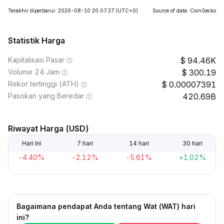
Terakhir diperbarui: 2026-08-10 20:07:37
(UTC+0)
Source of data: CoinGecko
Statistik Harga
Kapitalisasi Pasar
94.46K
Volume 24 Jam
300.19
Rekor tertinggi (ATH)
0.00007391
Pasokan yang Beredar
420.69B
Riwayat Harga (USD)
Hari Ini
7 hari
14 hari
30 hari
-4.40%
-2.12%
-5.61%
+1.02%
Bagaimana pendapat Anda tentang Wat (WAT) hari
ini?