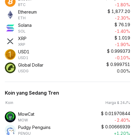
-1.80%
BTC
$
1,877.20
Ethereum
-2.30%
ETH
$
76.19
Solana
-1.40%
SOL
$
1.019
XRP
-1.90%
XRP
$
0.999373
USD1
-0.10%
USD1
$
0.999751
Global Dollar
0.00%
USDG
Koin yang Sedang Tren
Koin
Harga & 24J%
$
0.01970844
MowCat
-2.40%
MOW
$
0.00666939
Pudgy Penguins
+1.20%
PENGU