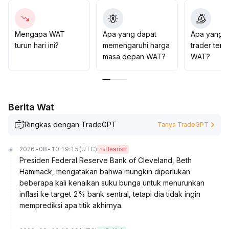
Preferensi risiko belum menunjukkan perbaikan
mendasar
.
Secara strategi, disarankan untuk melakukan
Mengapa WAT
Apa yang dapat
Apa yang d
perdagangan jangka pendek memanfaatkan jendela
turun hari ini?
memengaruhi harga
trader tent
likuiditas, waspadai breakout palsu dan kemungkinan
masa depan WAT?
WAT?
penurunan likuiditas selanjutnya, posisi sebaiknya
dikontrol pada batas bawah level normal
.
Berita Wat
Ringkas dengan TradeGPT
Tanya TradeGPT
2026-08-10 19:15
(UTC)
Bearish
Presiden Federal Reserve Bank of Cleveland, Beth
Hammack, mengatakan bahwa mungkin diperlukan
beberapa kali kenaikan suku bunga untuk menurunkan
inflasi ke target 2% bank sentral, tetapi dia tidak ingin
memprediksi apa titik akhirnya.