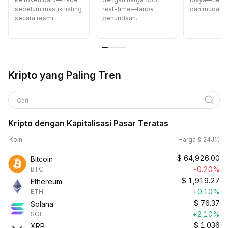
sebelum masuk listing
real-time—tanpa
dan mudah.
secara resmi.
penundaan.
Kripto yang Paling Tren
Cari
Kripto dengan Kapitalisasi Pasar Teratas
Koin
Harga & 24J%
$
64,926.00
Bitcoin
-0.20%
BTC
$
1,919.27
Ethereum
+0.10%
ETH
$
76.37
Solana
+2.10%
SOL
$
1.036
XRP