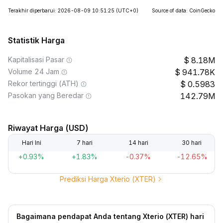
Terakhir diperbarui: 2026-08-09 10:51:25
(UTC+0)
Source of data: CoinGecko
Statistik Harga
Kapitalisasi Pasar
8.18M
Volume 24 Jam
941.78K
Rekor tertinggi (ATH)
0.5983
Pasokan yang Beredar
142.79M
Riwayat Harga (USD)
Hari Ini
7 hari
14 hari
30 hari
+0.93%
+1.83%
-0.37%
-12.65%
Prediksi Harga Xterio (XTER)
Bagaimana pendapat Anda tentang Xterio (XTER) hari