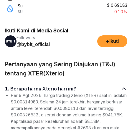
$
0.69183
Sui
-0.10%
SUI
Ikuti Kami di Media Sosial
Followers
+
Ikuti
@bybit_official
Pertanyaan yang Sering Diajukan (T&J)
tentang XTER(Xterio)
1. Berapa harga Xterio hari ini?
Per 9 Agt 2026, harga trading Xterio (XTER) saat ini adalah
$0.00814983. Selama 24 jam terakhir, harganya berkisar
antara level terendah $0.0080113 dan level tertinggi
$0.00826832, disertai dengan volume trading $941.78K.
Kapitalisasi pasar keseluruhan adalah $8.18M,
menempatkannya pada peringkat #2698 di antara mata