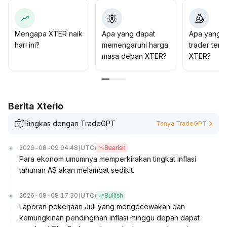
0070 USDT
.
Jika support ini jebol, tekanan turun akan meningkat
signifikan; jika XTER mampu bertahan di atas 0
.
Mengapa XTER naik
Apa yang dapat
Apa yang d
0085 USDT dan volume meningkat, maka rebound
hari ini?
memengaruhi harga
trader tent
jangka pendek bisa terbentuk
.
masa depan XTER?
XTER?
Saat ini strategi utama adalah bertahan, tidak disarankan
melakukan pembelian secara membabi buta
.
Berita Xterio
Ringkas dengan TradeGPT
Tanya TradeGPT
2026-08-09 04:48
(UTC)
Bearish
Para ekonom umumnya memperkirakan tingkat inflasi
tahunan AS akan melambat sedikit.
2026-08-08 17:30
(UTC)
Bullish
Laporan pekerjaan Juli yang mengecewakan dan
kemungkinan pendinginan inflasi minggu depan dapat