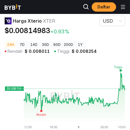
Daftar
Harga Kripto
Harga Xterio XTER
Harga Xterio
XTER
USD
$0.00814983
+0.93%
24H
7D
14D
30D
60D
200D
1Y
Rendah
$
0.008011
Tinggi
$
0.008254