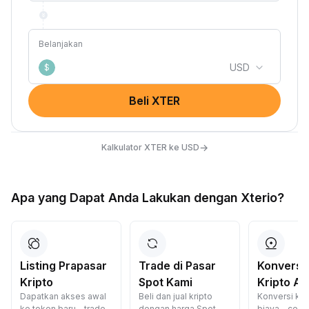
Belanjakan
USD
$
Beli XTER
→
Kalkulator XTER ke USD
Apa yang Dapat Anda Lakukan dengan Xterio?
Listing Prapasar
Trade di Pasar
Konversi
Kripto
Spot Kami
Kripto A
Dapatkan akses awal
Beli dan jual kripto
Konversi kri
ke token baru—trade
dengan harga Spot
biaya—cepat