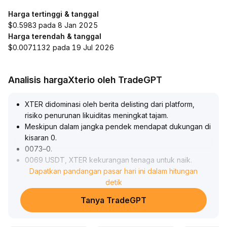
Harga tertinggi & tanggal
$0.5983 pada 8 Jan 2025
Harga terendah & tanggal
$0.0071132 pada 19 Jul 2026
Analisis hargaXterio oleh TradeGPT
XTER didominasi oleh berita delisting dari platform,
risiko penurunan likuiditas meningkat tajam
.
Meskipun dalam jangka pendek mendapat dukungan di
kisaran 0
.
0073–0
.
0069 USDT, XTER kekurangan tenaga untuk naik
.
Rebound dibatasi oleh resistance di 0
Dapatkan pandangan pasar hari ini dalam hitungan
.
0082 USDT
.
detik
Jalur perdagangan yang makin sempit dan arus dana
Tanya TradeGPT
keluar berturut-turut menyulitkan harga tetap tinggi
.
Disarankan mengontrol posisi dengan hati-hati dan
perhatikan efektivitas support di 0
.