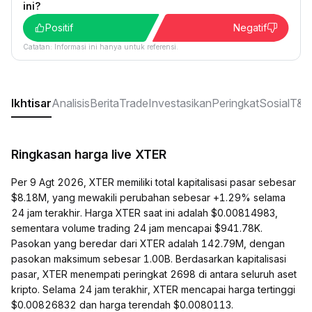
ini?
Positif
Negatif
Catatan: Informasi ini hanya untuk referensi.
Ikhtisar
Analisis
Berita
Trade
Investasikan
Peringkat
Sosial
T&J
Ringkasan harga live XTER
Per 9 Agt 2026, XTER memiliki total kapitalisasi pasar sebesar
$8.18M, yang mewakili perubahan sebesar +1.29% selama
24 jam terakhir. Harga XTER saat ini adalah $0.00814983,
sementara volume trading 24 jam mencapai $941.78K.
Pasokan yang beredar dari XTER adalah 142.79M, dengan
pasokan maksimum sebesar 1.00B. Berdasarkan kapitalisasi
pasar, XTER menempati peringkat 2698 di antara seluruh aset
kripto. Selama 24 jam terakhir, XTER mencapai harga tertinggi
$0.00826832 dan harga terendah $0.0080113.