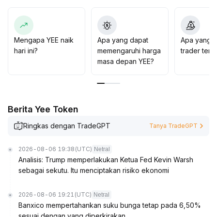
kembali ke level 0
.
011
.
Disarankan agar investor mengikuti tren utama,
menetapkan strategi akumulasi bertahap dan stop loss
Mengapa YEE naik
Apa yang dapat
Apa yang d
dinamis, menghindari pembelian di harga tinggi, serta
hari ini?
memengaruhi harga
trader ten
secara ketat mengendalikan keseluruhan posisi untuk
masa depan YEE?
memprioritaskan perlindungan risiko volatilitas
.
Berita Yee Token
Ringkas dengan TradeGPT
Tanya TradeGPT
2026-08-06 19:38
(UTC)
Netral
Analisis: Trump memperlakukan Ketua Fed Kevin Warsh
sebagai sekutu. Itu menciptakan risiko ekonomi
2026-08-06 19:21
(UTC)
Netral
Banxico mempertahankan suku bunga tetap pada 6,50%
sesuai dengan yang diperkirakan