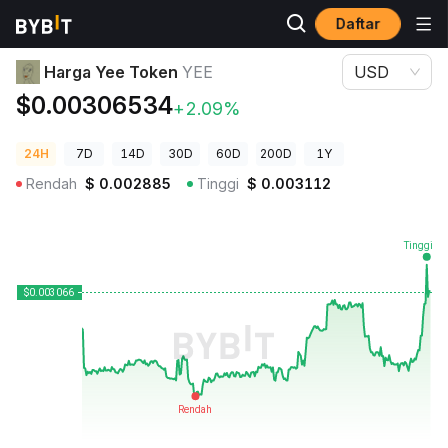
Daftar
Harga Kripto
Harga Yee Token YEE
Harga Yee Token
YEE
USD
$0.00306534
+2.09%
24H
7D
14D
30D
60D
200D
1Y
Rendah
$
0.002885
Tinggi
$
0.003112