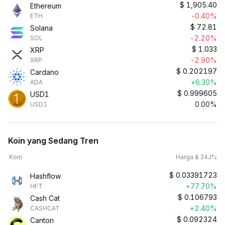
$
1,905.40
Ethereum
-0.40%
ETH
$
72.81
Solana
-2.20%
SOL
$
1.033
XRP
-2.90%
XRP
$
0.202197
Cardano
+6.30%
ADA
$
0.999605
USD1
0.00%
USD1
Koin yang Sedang Tren
Koin
Harga & 24J%
$
0.03391723
Hashflow
+77.70%
HFT
$
0.106793
Cash Cat
+2.40%
CASHCAT
$
0.092324
Canton