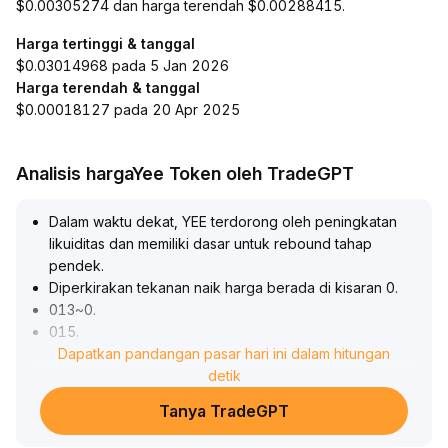
$0.00305274 dan harga terendah $0.00288415.
Harga tertinggi & tanggal
$0.03014968 pada 5 Jan 2026
Harga terendah & tanggal
$0.00018127 pada 20 Apr 2025
Analisis hargaYee Token oleh TradeGPT
Dalam waktu dekat, YEE terdorong oleh peningkatan
likuiditas dan memiliki dasar untuk rebound tahap
pendek
.
Diperkirakan tekanan naik harga berada di kisaran 0
.
013~0
.
015
.
Perlu diperhatikan bahwa secara makro belum ada
Dapatkan pandangan pasar hari ini dalam hitungan
pemulihan nyata pada aliran dana dan struktur
detik
permintaan-penawaran, sehingga tekanan jangka
Tanya TradeGPT
menengah-panjang tetap ada
.
Jika gagal menembus garis tengah, harga mudah