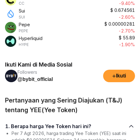
-9.40%
CC
$
0.674561
Sui
-2.60%
SUI
$
0.00000281
Pepe
-2.70%
PEPE
$
55.89
Hyperliquid
-1.90%
HYPE
Ikuti Kami di Media Sosial
Followers
+
Ikuti
@bybit_official
Pertanyaan yang Sering Diajukan (T&J)
tentang YEE(Yee Token)
1. Berapa harga Yee Token hari ini?
Per 7 Agt 2026, harga trading Yee Token (YEE) saat ini