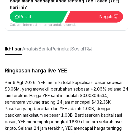
Bagaimana pendapat Anda tentang Yee Token (YEE)
hari ini?
Positif
Negatif
Catatan: Informasi ini hanya untuk referensi.
Ikhtisar
Analisis
Berita
Peringkat
Sosial
T&J
Ringkasan harga live YEE
Per 6 Agt 2026, YEE memiliki total kapitalisasi pasar sebesar
$3.06M, yang mewakili perubahan sebesar +2.06% selama 24
jam terakhir. Harga YEE saat ini adalah $0.00306534,
sementara volume trading 24 jam mencapai $432.36K.
Pasokan yang beredar dari YEE adalah 1.00B, dengan
pasokan maksimum sebesar 1.00B. Berdasarkan kapitalisasi
pasar, YEE menempati peringkat 1880 di antara seluruh aset
kripto. Selama 24 jam terakhir, YEE mencapai harga tertinggi