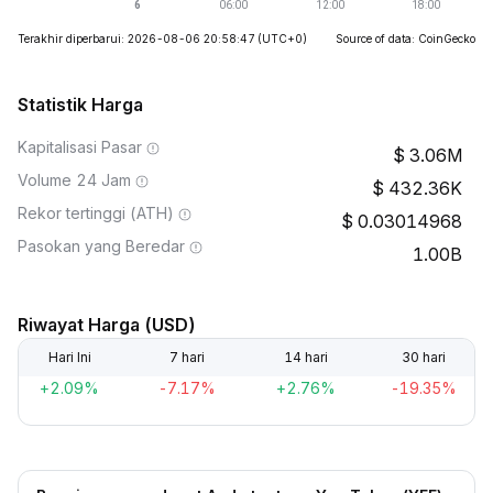
Terakhir diperbarui: 2026-08-06 20:58:47
(UTC+0)
Source of data: CoinGecko
Statistik Harga
Kapitalisasi Pasar
3.06M
Volume 24 Jam
432.36K
Rekor tertinggi (ATH)
0.03014968
Pasokan yang Beredar
1.00B
Riwayat Harga (USD)
Hari Ini
7 hari
14 hari
30 hari
+2.09%
-7.17%
+2.76%
-19.35%