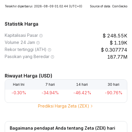
Terakhir diperbarui: 2026-08-09 01:02:44
(UTC+0)
Source of data: CoinGecko
Statistik Harga
Kapitalisasi Pasar
248.55K
Volume 24 Jam
1.19K
Rekor tertinggi (ATH)
0.307774
Pasokan yang Beredar
187.77M
Riwayat Harga (USD)
Hari Ini
7 hari
14 hari
30 hari
-0.30%
-34.94%
-46.42%
-90.76%
Prediksi Harga Zeta (ZEX)
Bagaimana pendapat Anda tentang Zeta (ZEX) hari