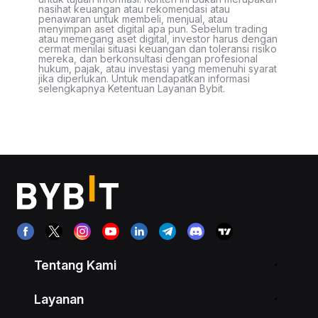
nasihat keuangan atau rekomendasi atau
penawaran untuk membeli, menjual, atau
menyimpan aset digital apa pun. Sebelum trading
atau memegang aset digital, investor harus dengan
cermat menilai situasi keuangan dan toleransi risiko
mereka, dan berkonsultasi dengan profesional
hukum, pajak, atau investasi yang memenuhi syarat
jika diperlukan. Untuk mendapatkan informasi
selengkapnya Ketentuan Layanan Bybit.
Tentang Kami
Layanan